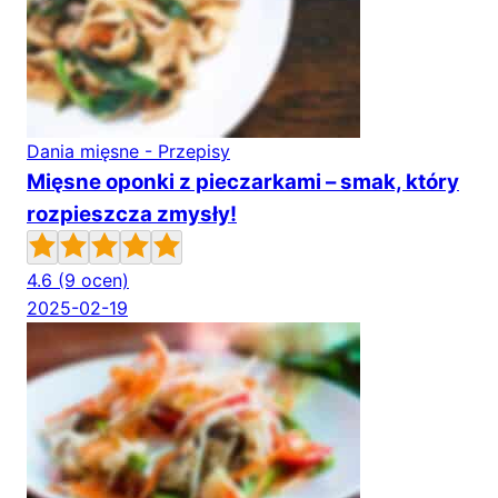
Dania mięsne - Przepisy
Mięsne oponki z pieczarkami – smak, który
rozpieszcza zmysły!
4.6
(9 ocen)
2025-02-19