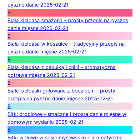
pyszne danie
2025-02-21
B
Biała kiełbasa smażona – prosty przepis na pyszne
danie mięsne
2025-02-21
B
Biała kiełbasa w koszulce – tradycyjny przepis na
pyszne danie mięsne
2025-02-21
B
Biała kiełbasa z cebulką i chilli – aromatyczna
potrawa mięsna
2025-02-21
B
Białe kiełbaski grilowane z boczkiem - prosty
przepis na pyszne danie mięsne
2025-02-21
B
Bitki drobiowe – smaczne i proste danie mięsne w
domowym wydaniu
2025-02-21
B
Bitki wołowe w sosie myśliwskim – aromatyczne