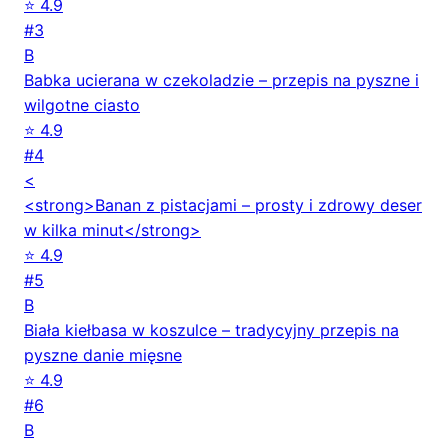
⭐ 4.9
#3
B
Babka ucierana w czekoladzie – przepis na pyszne i
wilgotne ciasto
⭐ 4.9
#4
<
<strong>Banan z pistacjami – prosty i zdrowy deser
w kilka minut</strong>
⭐ 4.9
#5
B
Biała kiełbasa w koszulce – tradycyjny przepis na
pyszne danie mięsne
⭐ 4.9
#6
B