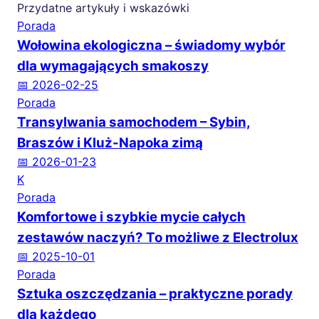
Przydatne artykuły i wskazówki
Porada
Wołowina ekologiczna – świadomy wybór
dla wymagających smakoszy
📅 2026-02-25
Porada
Transylwania samochodem – Sybin,
Braszów i Kluż-Napoka zimą
📅 2026-01-23
K
Porada
Komfortowe i szybkie mycie całych
zestawów naczyń? To możliwe z Electrolux
📅 2025-10-01
Porada
Sztuka oszczędzania – praktyczne porady
dla każdego