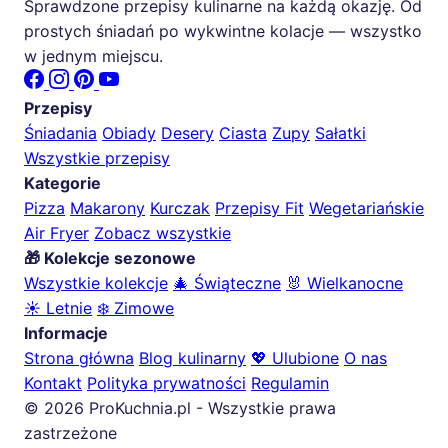
Sprawdzone przepisy kulinarne na każdą okazję. Od
prostych śniadań po wykwintne kolacje — wszystko
w jednym miejscu.
Przepisy
Śniadania
Obiady
Desery
Ciasta
Zupy
Sałatki
Wszystkie przepisy
Kategorie
Pizza
Makarony
Kurczak
Przepisy Fit
Wegetariańskie
Air Fryer
Zobacz wszystkie
🎁 Kolekcje sezonowe
Wszystkie kolekcje
🎄 Świąteczne
🐰 Wielkanocne
☀️ Letnie
❄️ Zimowe
Informacje
Strona główna
Blog kulinarny
💖 Ulubione
O nas
Kontakt
Polityka prywatności
Regulamin
© 2026 ProKuchnia.pl - Wszystkie prawa
zastrzeżone