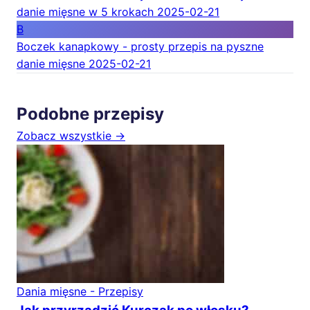
danie mięsne w 5 krokach
2025-02-21
B
Boczek kanapkowy - prosty przepis na pyszne
danie mięsne
2025-02-21
Podobne przepisy
Zobacz wszystkie →
Dania mięsne - Przepisy