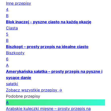
Inne przepisy
4
B
Blok inaczej - pyszne ciasto na każdą okazję
Ciasta
5
B
Biszkopt – prosty przepis na idealne ciasto
Biszkopty
6
A
Amerykańska sałatka – prosty przepis na pyszne i
sycące danie
sałatki
Zobacz wszystkie przepisy →
Podobne przepisy
A
Arabskie kuleczki mięsne – prosty przepis na