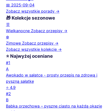
📅 2025-09-04
Zobacz wszystkie porady →
🎁 Kolekcje sezonowe
🐰
Wielkanocne
Zobacz przepisy →
❄️
Zimowe
Zobacz przepisy →
Zobacz wszystkie kolekcje →
⭐ Najwyżej oceniane
#1
A
Awokado w sałatce - prosty przepis na zdrową i
pyszną sałatkę
⭐ 4.9
#2
B
Babka orzechowa – pyszne ciasto na każdą okazję