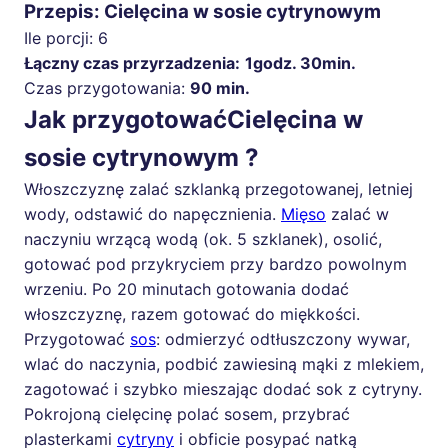
Przepis: Cielęcina w sosie cytrynowym
Ile porcji:
6
Łączny czas przyrzadzenia:
1godz. 30min.
Czas przygotowania:
90 min.
Jak przygotowaćCielęcina w
sosie cytrynowym ?
Włoszczyznę zalać szklanką przegotowanej, letniej
wody, odstawić do napęcznienia.
Mięso
zalać w
naczyniu wrzącą wodą (ok. 5 szklanek), osolić,
gotować pod przykryciem przy bardzo powolnym
wrzeniu. Po 20 minutach gotowania dodać
włoszczyznę, razem gotować do miękkości.
Przygotować
sos
: odmierzyć odtłuszczony wywar,
wlać do naczynia, podbić zawiesiną mąki z mlekiem,
zagotować i szybko mieszając dodać sok z cytryny.
Pokrojoną cielęcinę polać sosem, przybrać
plasterkami
cytryny
i obficie posypać natką