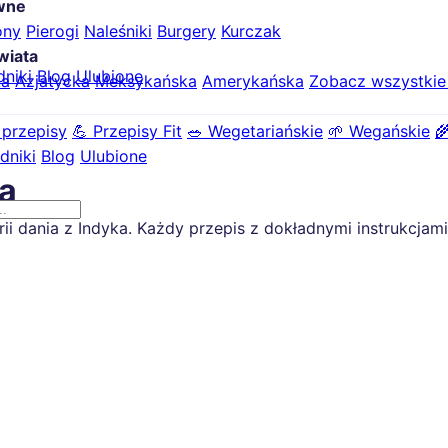
ówne
ony
Pierogi
Naleśniki
Burgery
Kurczak
wiata
dniki
Blog
Ulubione
ka
Azjatycka
Meksykańska
Amerykańska
Zobacz wszystki
 przepisy
💪 Przepisy Fit
🥗 Wegetariańskie
🌱 Wegańskie

dniki
Blog
Ulubione
ka
dania z Indyka. Każdy przepis z dokładnymi instrukcjami i