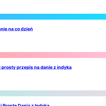
nie na co dzień
 prosty przepis na danie z indyka
 Proste Dania z Indyka