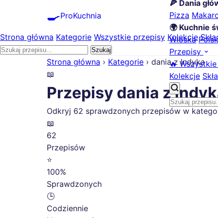
🍕 Dania gł
🍳
Pizza
Makar
ProKuchnia
🌍 Kuchnie ś
Strona główna
Kategorie
Wszystkie przepisy
Kolekcje
Skła
Włoska
Pols
Szukaj
Przepisy
Strona główna
›
Kategorie
›
dania z Indyka
🔥 Wszystkie
📖
Kolekcje
Skła
Przepisy dania z Indy
Odkryj 62 sprawdzonych przepisów w kategorii 
📖
62
Przepisów
⭐
100%
Sprawdzonych
🕒
Codziennie