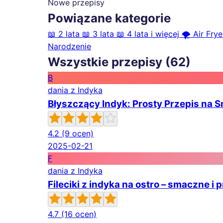
Nowe przepisy
Powiązane kategorie
📖
2 lata
📖
3 lata
📖
4 lata i więcej
🌪️
Air Frye
Narodzenie
Wszystkie przepisy (62)
B
dania z Indyka
Błyszczący Indyk: Prosty Przepis na S
4.2
(9 ocen)
2025-02-21
F
dania z Indyka
Fileciki z indyka na ostro – smaczne 
4.7
(16 ocen)