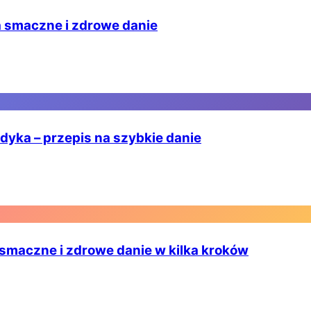
a smaczne i zdrowe danie
ndyka – przepis na szybkie danie
- smaczne i zdrowe danie w kilka kroków