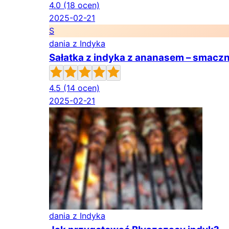
4.0
(18 ocen)
2025-02-21
S
dania z Indyka
Sałatka z indyka z ananasem – smaczn
4.5
(14 ocen)
2025-02-21
dania z Indyka