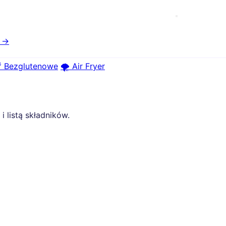
e →
 Bezglutenowe
🌪️ Air Fryer
 listą składników.