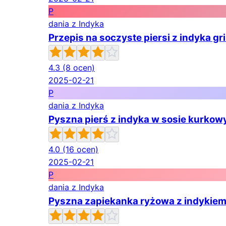
P
dania z Indyka
Przepis na soczyste piersi z indyka gr
4.3
(8 ocen)
2025-02-21
P
dania z Indyka
Pyszna pierś z indyka w sosie kurkow
4.0
(16 ocen)
2025-02-21
P
dania z Indyka
Pyszna zapiekanka ryżowa z indykiem 