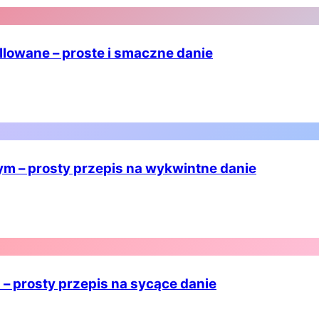
illowane – proste i smaczne danie
ym – prosty przepis na wykwintne danie
– prosty przepis na sycące danie