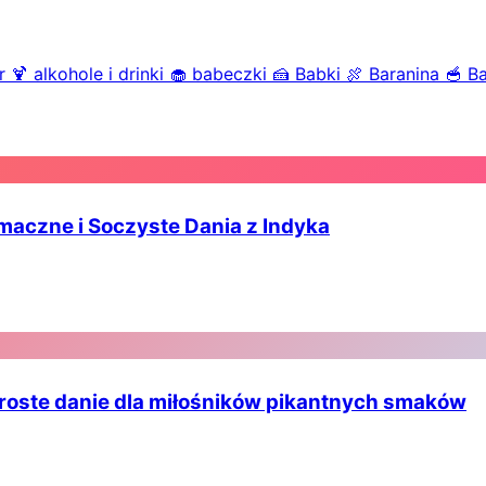
r
🍹
alkohole i drinki
🧁
babeczki
🍰
Babki
🍖
Baranina
🥣
B
maczne i Soczyste Dania z Indyka
i proste danie dla miłośników pikantnych smaków