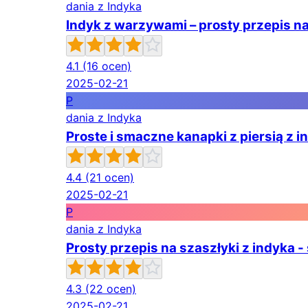
dania z Indyka
Indyk z warzywami – prosty przepis n
4.1
(16 ocen)
2025-02-21
P
dania z Indyka
Proste i smaczne kanapki z piersią z i
4.4
(21 ocen)
2025-02-21
P
dania z Indyka
Prosty przepis na szaszłyki z indyka 
4.3
(22 ocen)
2025-02-21