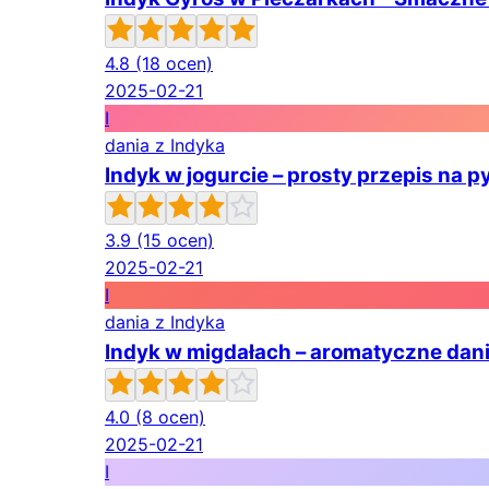
4.8
(18 ocen)
2025-02-21
I
dania z Indyka
Indyk w jogurcie – prosty przepis na p
3.9
(15 ocen)
2025-02-21
I
dania z Indyka
Indyk w migdałach – aromatyczne dan
4.0
(8 ocen)
2025-02-21
I