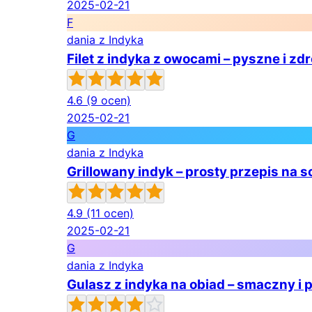
2025-02-21
F
dania z Indyka
Filet z indyka z owocami – pyszne i z
4.6
(9 ocen)
2025-02-21
G
dania z Indyka
Grillowany indyk – prosty przepis na s
4.9
(11 ocen)
2025-02-21
G
dania z Indyka
Gulasz z indyka na obiad – smaczny i