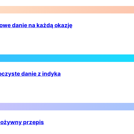
drowe danie na każdą okazję
oczyste danie z indyka
 pożywny przepis