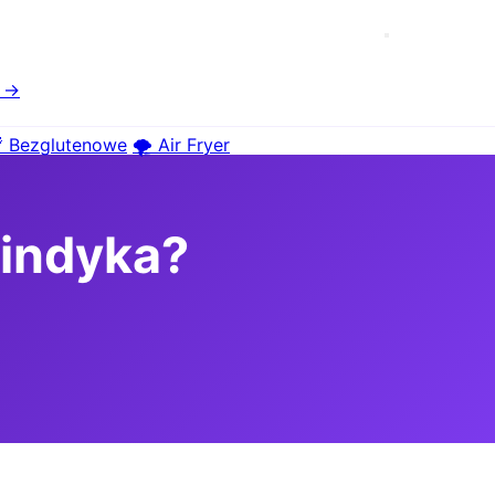
e →
 Bezglutenowe
🌪️ Air Fryer
 indyka?