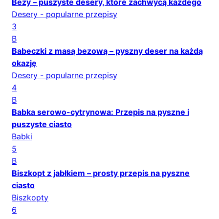
Bezy – puszyste desery, które zachwycą każdego
Desery - popularne przepisy
3
B
Babeczki z masą bezową – pyszny deser na każdą
okazję
Desery - popularne przepisy
4
B
Babka serowo-cytrynowa: Przepis na pyszne i
puszyste ciasto
Babki
5
B
Biszkopt z jabłkiem – prosty przepis na pyszne
ciasto
Biszkopty
6