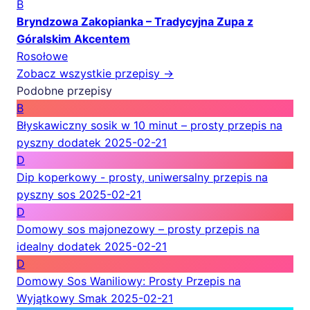
B
Bryndzowa Zakopianka – Tradycyjna Zupa z
Góralskim Akcentem
Rosołowe
Zobacz wszystkie przepisy →
Podobne przepisy
B
Błyskawiczny sosik w 10 minut – prosty przepis na
pyszny dodatek
2025-02-21
D
Dip koperkowy - prosty, uniwersalny przepis na
pyszny sos
2025-02-21
D
Domowy sos majonezowy – prosty przepis na
idealny dodatek
2025-02-21
D
Domowy Sos Waniliowy: Prosty Przepis na
Wyjątkowy Smak
2025-02-21