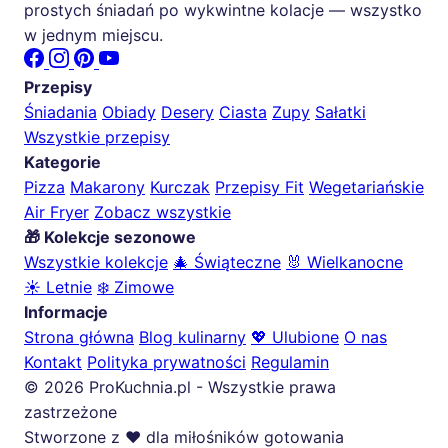
prostych śniadań po wykwintne kolacje — wszystko
w jednym miejscu.
Przepisy
Śniadania
Obiady
Desery
Ciasta
Zupy
Sałatki
Wszystkie przepisy
Kategorie
Pizza
Makarony
Kurczak
Przepisy Fit
Wegetariańskie
Air Fryer
Zobacz wszystkie
🎁 Kolekcje sezonowe
Wszystkie kolekcje
🎄 Świąteczne
🐰 Wielkanocne
☀️ Letnie
❄️ Zimowe
Informacje
Strona główna
Blog kulinarny
💖 Ulubione
O nas
Kontakt
Polityka prywatności
Regulamin
© 2026 ProKuchnia.pl - Wszystkie prawa
zastrzeżone
Stworzone z ❤️ dla miłośników gotowania