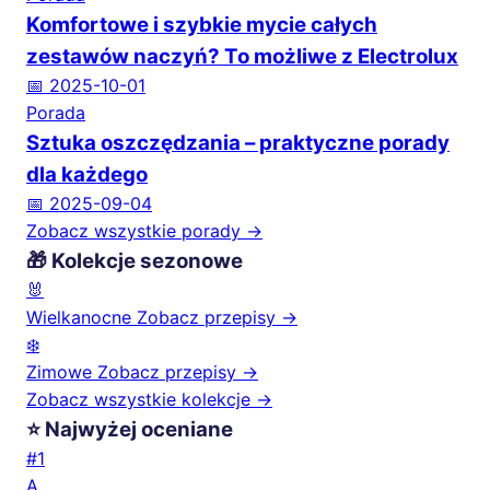
Komfortowe i szybkie mycie całych
zestawów naczyń? To możliwe z Electrolux
📅 2025-10-01
Porada
Sztuka oszczędzania – praktyczne porady
dla każdego
📅 2025-09-04
Zobacz wszystkie porady →
🎁 Kolekcje sezonowe
🐰
Wielkanocne
Zobacz przepisy →
❄️
Zimowe
Zobacz przepisy →
Zobacz wszystkie kolekcje →
⭐ Najwyżej oceniane
#1
A