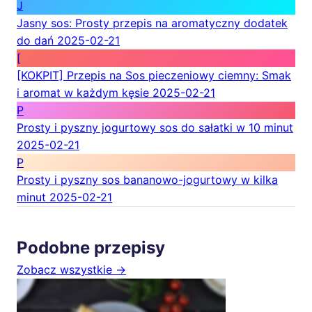
J
Jasny sos: Prosty przepis na aromatyczny dodatek
do dań
2025-02-21
[
[KOKPIT] Przepis na Sos pieczeniowy ciemny: Smak
i aromat w każdym kęsie
2025-02-21
P
Prosty i pyszny jogurtowy sos do sałatki w 10 minut
2025-02-21
P
Prosty i pyszny sos bananowo-jogurtowy w kilka
minut
2025-02-21
Podobne przepisy
Zobacz wszystkie →