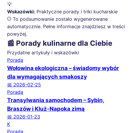
💡
Wskazówki:
Praktyczne porady i triki kucharskie
To podsumowanie zostało wygenerowane
automatycznie. Pełne informacje znajdziesz w treści
powyżej.
📰 Porady kulinarne dla Ciebie
Przydatne artykuły i wskazówki
Porada
Wołowina ekologiczna – świadomy wybór
dla wymagających smakoszy
📅 2026-02-25
Porada
Transylwania samochodem – Sybin,
Braszów i Kluż-Napoka zimą
📅 2026-01-23
K
Porada