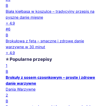
B
Biała kiełbasa w koszulce – tradycyjny przepis na
pyszne danie mięsne
⭐ 4.9
#6
B
Brokułowa z fetą – smaczne i zdrowe danie
warzywne w 30 minut
⭐ 4.9
⭐ Popularne przepisy
1
B
Brokuły z sosem czosnkowym – proste i zdrowe
danie warzywne
Dania Warzywne
2
B