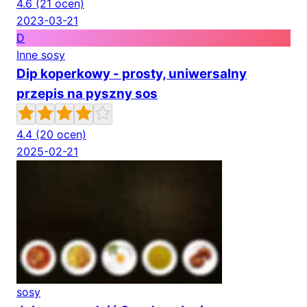
4.6
(21 ocen)
2023-03-21
D
Inne sosy
Dip koperkowy - prosty, uniwersalny
przepis na pyszny sos
4.4
(20 ocen)
2025-02-21
sosy