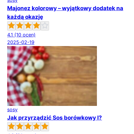
sosy
Majonez kolorowy – wyjątkowy dodatek na
każdą okazję
4.1
(10 ocen)
2025-02-19
sosy
Jak przyrządzić Sos borówkowy I?