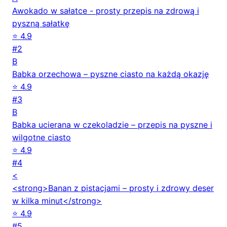
Awokado w sałatce - prosty przepis na zdrową i
pyszną sałatkę
⭐ 4.9
#2
B
Babka orzechowa – pyszne ciasto na każdą okazję
⭐ 4.9
#3
B
Babka ucierana w czekoladzie – przepis na pyszne i
wilgotne ciasto
⭐ 4.9
#4
<
<strong>Banan z pistacjami – prosty i zdrowy deser
w kilka minut</strong>
⭐ 4.9
#5