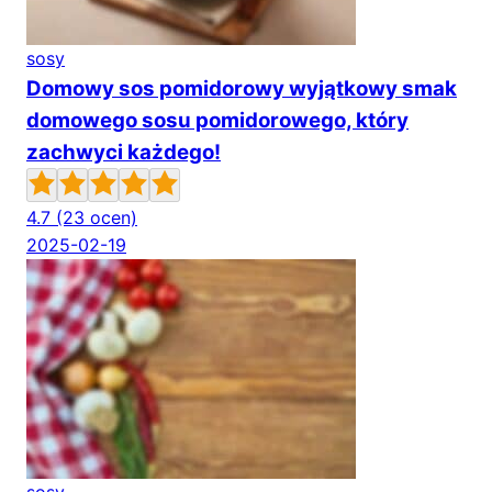
sosy
Domowy sos pomidorowy wyjątkowy smak
domowego sosu pomidorowego, który
zachwyci każdego!
4.7
(23 ocen)
2025-02-19