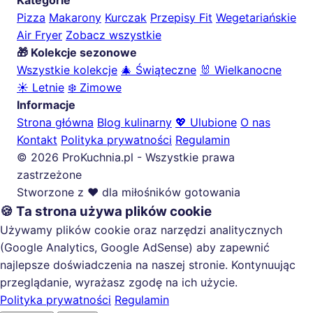
Kategorie
Pizza
Makarony
Kurczak
Przepisy Fit
Wegetariańskie
Air Fryer
Zobacz wszystkie
🎁 Kolekcje sezonowe
Wszystkie kolekcje
🎄 Świąteczne
🐰 Wielkanocne
☀️ Letnie
❄️ Zimowe
Informacje
Strona główna
Blog kulinarny
💖 Ulubione
O nas
Kontakt
Polityka prywatności
Regulamin
© 2026 ProKuchnia.pl - Wszystkie prawa
zastrzeżone
Stworzone z ❤️ dla miłośników gotowania
🍪 Ta strona używa plików cookie
Używamy plików cookie oraz narzędzi analitycznych
(Google Analytics, Google AdSense) aby zapewnić
najlepsze doświadczenia na naszej stronie. Kontynuując
przeglądanie, wyrażasz zgodę na ich użycie.
Polityka prywatności
Regulamin