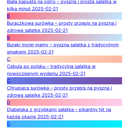
Biała kapusta na ostro – pyszna i prosta sałatka w
kilka minut
2025-02-21
B
Buraczkowa surówka – prosty przepis na pyszną i
zdrową sałatkę
2025-02-21
B
Buraki mojej mamy – pyszna sałatka z tradycyjnym
smakiem
2025-02-21
C
Cebula po polsku – tradycyjna sałatka w
nowoczesnym wydaniu
2025-02-21
C
Chrupiąca surówka – prosty przepis na pyszną i
zdrową sałatkę
2025-02-21
D
Diabelska z grzybkami sałatka – pikantny hit na
każdą okazję
2025-02-21
D