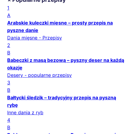
1
A
Arabskie kuleczki mięsne – prosty przepis na
pyszne danie
Dania mięsne - Przepisy
2
B
Babeczki z masą bezową – pyszny deser na każdą
okazję
Desery - popularne przepisy
3
B
Bałtycki śledzik – tradycyjny przepis na pyszną
rybę
Inne dania z ryb
4
B