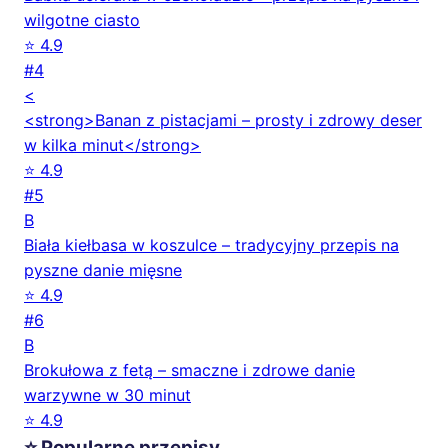
wilgotne ciasto
⭐ 4.9
#4
<
<strong>Banan z pistacjami – prosty i zdrowy deser
w kilka minut</strong>
⭐ 4.9
#5
B
Biała kiełbasa w koszulce – tradycyjny przepis na
pyszne danie mięsne
⭐ 4.9
#6
B
Brokułowa z fetą – smaczne i zdrowe danie
warzywne w 30 minut
⭐ 4.9
⭐ Popularne przepisy