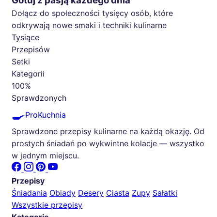
Gotuj z pasją każdego dnia
Dołącz do społeczności tysięcy osób, które
odkrywają nowe smaki i techniki kulinarne
Tysiące
Przepisów
Setki
Kategorii
100%
Sprawdzonych
🍳
ProKuchnia
Sprawdzone przepisy kulinarne na każdą okazję. Od
prostych śniadań po wykwintne kolacje — wszystko
w jednym miejscu.
Przepisy
Śniadania
Obiady
Desery
Ciasta
Zupy
Sałatki
Wszystkie przepisy