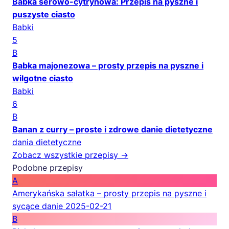
Babka serowo-cytrynowa: Przepis na pyszne i
puszyste ciasto
Babki
5
B
Babka majonezowa – prosty przepis na pyszne i
wilgotne ciasto
Babki
6
B
Banan z curry – proste i zdrowe danie dietetyczne
dania dietetyczne
Zobacz wszystkie przepisy →
Podobne przepisy
A
Amerykańska sałatka – prosty przepis na pyszne i
sycące danie
2025-02-21
B