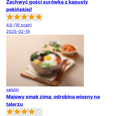
Zachwyć gości surówką z kapusty
pekińskiej!
4.6
(16 ocen)
2025-02-19
sałatki
Majowy smak zimą: odrobina wiosny na
talerzu