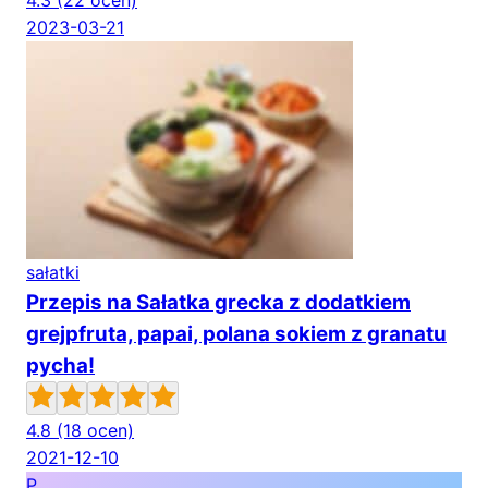
4.3
(22 ocen)
2023-03-21
sałatki
Przepis na Sałatka grecka z dodatkiem
grejpfruta, papai, polana sokiem z granatu
pycha!
4.8
(18 ocen)
2021-12-10
P