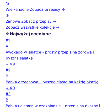
🐰
Wielkanocne
Zobacz przepisy →
❄️
Zimowe
Zobacz przepisy →
Zobacz wszystkie kolekcje →
⭐ Najwyżej oceniane
#1
A
Awokado w sałatce - prosty przepis na zdrową i
pyszną sałatkę
⭐ 4.9
#2
B
Babka orzechowa – pyszne ciasto na każdą okazję
⭐ 4.9
#3
B
Babka ucierana w czekoladzie – przepis na pyszne i