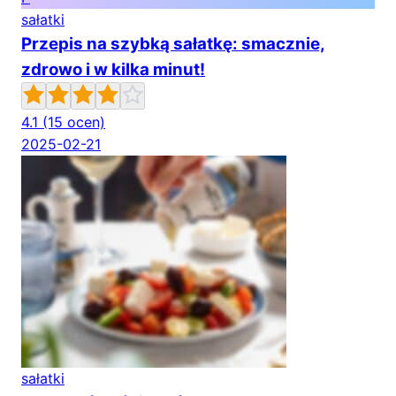
sałatki
Przepis na szybką sałatkę: smacznie,
zdrowo i w kilka minut!
4.1
(15 ocen)
2025-02-21
sałatki