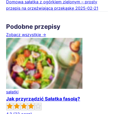
Domowa sałatka z ogórkiem zielonym – prosty
przepis na orzeźwiającą przekąskę
2025-02-21
Podobne przepisy
Zobacz wszystkie →
sałatki
Jak przyrządzić Sałatka fasolą?