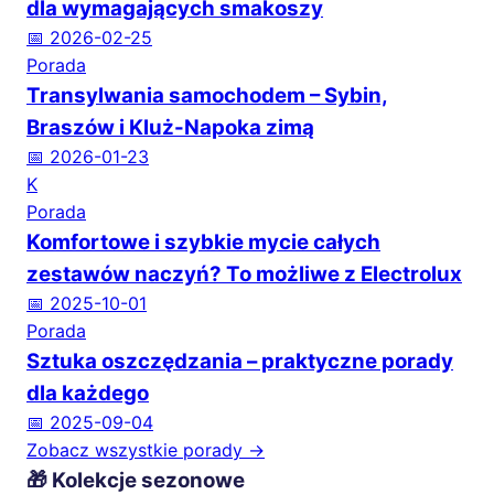
dla wymagających smakoszy
📅 2026-02-25
Porada
Transylwania samochodem – Sybin,
Braszów i Kluż-Napoka zimą
📅 2026-01-23
K
Porada
Komfortowe i szybkie mycie całych
zestawów naczyń? To możliwe z Electrolux
📅 2025-10-01
Porada
Sztuka oszczędzania – praktyczne porady
dla każdego
📅 2025-09-04
Zobacz wszystkie porady →
🎁 Kolekcje sezonowe