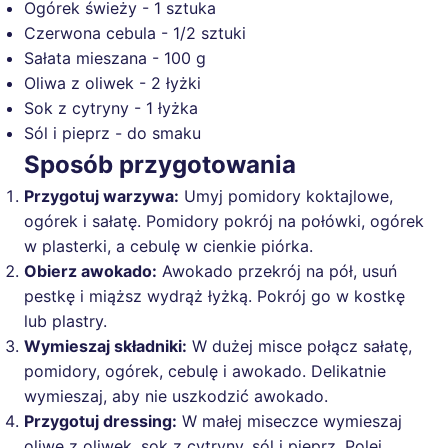
Ogórek świeży - 1 sztuka
Czerwona cebula - 1/2 sztuki
Sałata mieszana - 100 g
Oliwa z oliwek - 2 łyżki
Sok z cytryny - 1 łyżka
Sól i pieprz - do smaku
Sposób przygotowania
Przygotuj warzywa:
Umyj pomidory koktajlowe,
ogórek i sałatę. Pomidory pokrój na połówki, ogórek
w plasterki, a cebulę w cienkie piórka.
Obierz awokado:
Awokado przekrój na pół, usuń
pestkę i miąższ wydrąż łyżką. Pokrój go w kostkę
lub plastry.
Wymieszaj składniki:
W dużej misce połącz sałatę,
pomidory, ogórek, cebulę i awokado. Delikatnie
wymieszaj, aby nie uszkodzić awokado.
Przygotuj dressing:
W małej miseczce wymieszaj
oliwę z oliwek, sok z cytryny, sól i pieprz. Polej