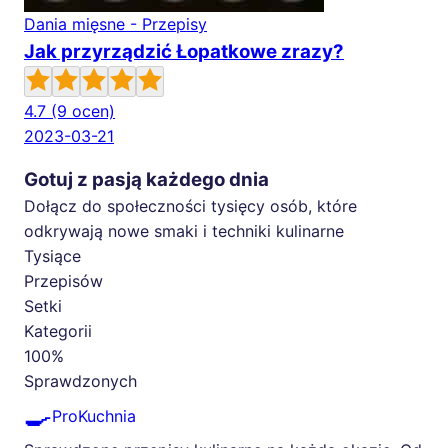
Dania mięsne - Przepisy
Jak przyrządzić Łopatkowe zrazy?
4.7
(9 ocen)
2023-03-21
Gotuj z pasją każdego dnia
Dołącz do społeczności tysięcy osób, które
odkrywają nowe smaki i techniki kulinarne
Tysiące
Przepisów
Setki
Kategorii
100%
Sprawdzonych
🍳
ProKuchnia