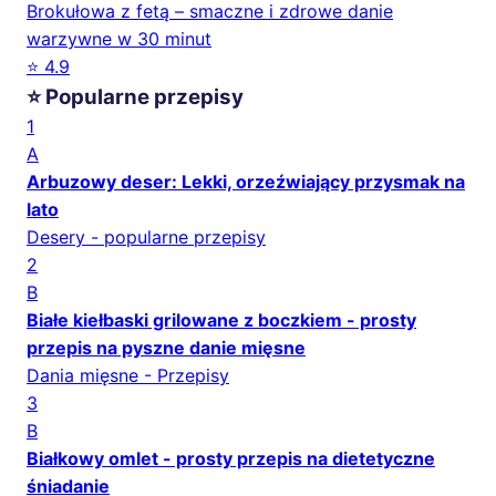
Brokułowa z fetą – smaczne i zdrowe danie
warzywne w 30 minut
⭐ 4.9
⭐ Popularne przepisy
1
A
Arbuzowy deser: Lekki, orzeźwiający przysmak na
lato
Desery - popularne przepisy
2
B
Białe kiełbaski grilowane z boczkiem - prosty
przepis na pyszne danie mięsne
Dania mięsne - Przepisy
3
B
Białkowy omlet - prosty przepis na dietetyczne
śniadanie