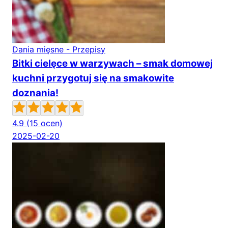
Dania mięsne - Przepisy
Bitki cielęce w warzywach – smak domowej
kuchni przygotuj się na smakowite
doznania!
4.9
(15 ocen)
2025-02-20