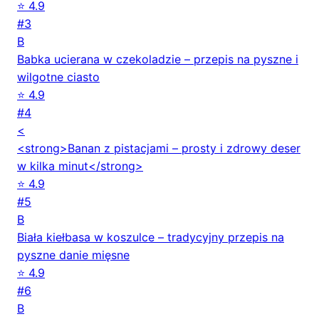
⭐ 4.9
#3
B
Babka ucierana w czekoladzie – przepis na pyszne i
wilgotne ciasto
⭐ 4.9
#4
<
<strong>Banan z pistacjami – prosty i zdrowy deser
w kilka minut</strong>
⭐ 4.9
#5
B
Biała kiełbasa w koszulce – tradycyjny przepis na
pyszne danie mięsne
⭐ 4.9
#6
B