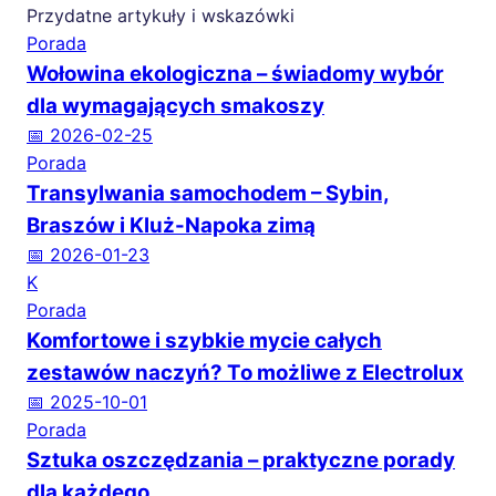
Przydatne artykuły i wskazówki
Porada
Wołowina ekologiczna – świadomy wybór
dla wymagających smakoszy
📅 2026-02-25
Porada
Transylwania samochodem – Sybin,
Braszów i Kluż-Napoka zimą
📅 2026-01-23
K
Porada
Komfortowe i szybkie mycie całych
zestawów naczyń? To możliwe z Electrolux
📅 2025-10-01
Porada
Sztuka oszczędzania – praktyczne porady
dla każdego