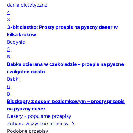
dania dietetyczne
4
3
3-bit ciastko: Prosty przepis na pyszny deser w
kilka kroków
Budynie
5
B
Babka ucierana w czekoladzie – przepis na pyszne
i wilgotne ciasto
Babki
6
B
Biszkopty z sosem poziomkowym – prosty przepis
na pyszny deser
Desery - popularne przepisy
Zobacz wszystkie przepisy →
Podobne przepisy