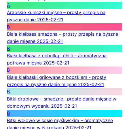
A
Arabskie kuleczki mięsne – prosty przepis na
pyszne danie
2025-02-21
B
Biała kiełbasa smażona – prosty przepis na pyszne
danie mięsne
2025-02-21
B
Biała kiełbasa z cebulką i chilli – aromatyczna
potrawa mięsna
2025-02-21
B
Białe kiełbaski grilowane z boczkiem - prosty
przepis na pyszne danie mięsne
2025-02-21
B
Bitki drobiowe – smaczne i proste danie mięsne w
domowym wydaniu
2025-02-21
B
Bitki wołowe w sosie myśliwskim – aromatyczne
danie mięsne w 5 krokach
2025-02-21