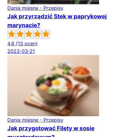
Dania mięsne - Przepisy
Jak przyrządzić Stek w paprykowej
marynacie?
4.6
(13 ocen)
2023-03-21
Dania mięsne - Przepisy
Jak przygotować Filety w sosie