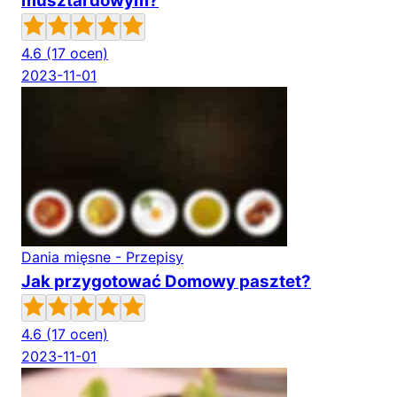
musztardowym?
4.6
(17 ocen)
2023-11-01
Dania mięsne - Przepisy
Jak przygotować Domowy pasztet?
4.6
(17 ocen)
2023-11-01