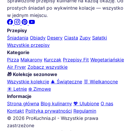
Sprawdzone przepisy kulinarne na każdą okazję. Od
prostych śniadań po wykwintne kolacje — wszystko
w jednym miejscu.
Przepisy
Śniadania
Obiady
Desery
Ciasta
Zupy
Sałatki
Wszystkie przepisy
Kategorie
Pizza
Makarony
Kurczak
Przepisy Fit
Wegetariańskie
Air Fryer
Zobacz wszystkie
🎁 Kolekcje sezonowe
Wszystkie kolekcje
🎄 Świąteczne
🐰 Wielkanocne
☀️ Letnie
❄️ Zimowe
Informacje
Strona główna
Blog kulinarny
💖 Ulubione
O nas
Kontakt
Polityka prywatności
Regulamin
© 2026 ProKuchnia.pl - Wszystkie prawa
zastrzeżone