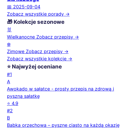
📅 2025-09-04
Zobacz wszystkie porady →
🎁 Kolekcje sezonowe
🐰
Wielkanocne
Zobacz przepisy →
❄️
Zimowe
Zobacz przepisy →
Zobacz wszystkie kolekcje →
⭐ Najwyżej oceniane
#1
A
Awokado w sałatce - prosty przepis na zdrową i
pyszną sałatkę
⭐ 4.9
#2
B
Babka orzechowa – pyszne ciasto na każdą okazję