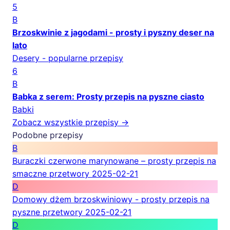
5
B
Brzoskwinie z jagodami - prosty i pyszny deser na
lato
Desery - popularne przepisy
6
B
Babka z serem: Prosty przepis na pyszne ciasto
Babki
Zobacz wszystkie przepisy →
Podobne przepisy
B
Buraczki czerwone marynowane – prosty przepis na
smaczne przetwory
2025-02-21
D
Domowy dżem brzoskwiniowy - prosty przepis na
pyszne przetwory
2025-02-21
D