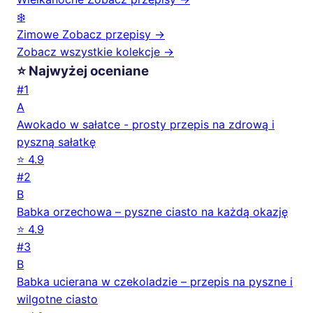
❄️
Zimowe
Zobacz przepisy →
Zobacz wszystkie kolekcje →
⭐ Najwyżej oceniane
#1
A
Awokado w sałatce - prosty przepis na zdrową i
pyszną sałatkę
⭐ 4.9
#2
B
Babka orzechowa – pyszne ciasto na każdą okazję
⭐ 4.9
#3
B
Babka ucierana w czekoladzie – przepis na pyszne i
wilgotne ciasto