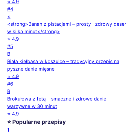
⭐ 4.9
#4
<
<strong>Banan z pistacjami – prosty i zdrowy deser
w kilka minut</strong>
⭐ 4.9
#5
B
Biała kiełbasa w koszulce – tradycyjny przepis na
pyszne danie mięsne
⭐ 4.9
#6
B
Brokułowa z fetą – smaczne i zdrowe danie
warzywne w 30 minut
⭐ 4.9
⭐ Popularne przepisy
1