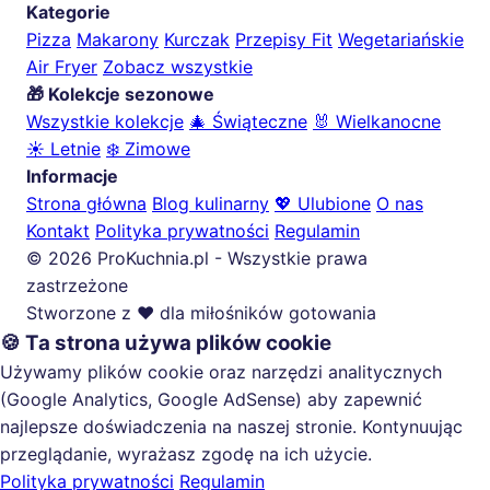
Kategorie
Pizza
Makarony
Kurczak
Przepisy Fit
Wegetariańskie
Air Fryer
Zobacz wszystkie
🎁 Kolekcje sezonowe
Wszystkie kolekcje
🎄 Świąteczne
🐰 Wielkanocne
☀️ Letnie
❄️ Zimowe
Informacje
Strona główna
Blog kulinarny
💖 Ulubione
O nas
Kontakt
Polityka prywatności
Regulamin
© 2026 ProKuchnia.pl - Wszystkie prawa
zastrzeżone
Stworzone z ❤️ dla miłośników gotowania
🍪 Ta strona używa plików cookie
Używamy plików cookie oraz narzędzi analitycznych
(Google Analytics, Google AdSense) aby zapewnić
najlepsze doświadczenia na naszej stronie. Kontynuując
przeglądanie, wyrażasz zgodę na ich użycie.
Polityka prywatności
Regulamin