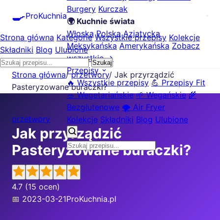
Burgery
Kurczak
🍳
ProKuchnia
🌍 Kuchnie świata
Włoska
Polska
Azjatycka
Strona główna
Kategorie
Wszystkie przepisy
Kolekcje
Meksykańska
Amerykańska
Zobacz
Składniki
Blog
Ulubione
wszystkie →
Szukaj
Przepisy
Strona główna
/
przetwory
/
Jak przyrządzić
🔥 Wszystkie przepisy
💪 Przepisy Fit
Pasteryzowane buraczki?
🥗 Wegetariańskie
🌱 Wegańskie
🌾
Bezglutenowe
🌪️ Air Fryer
przetwory
Kolekcje
Składniki
Blog
Ulubione
Jak przyrządzić
Pasteryzowane buraczki?
4.7
(15 ocen)
📅 2023-03-21
ProKuchnia.pl