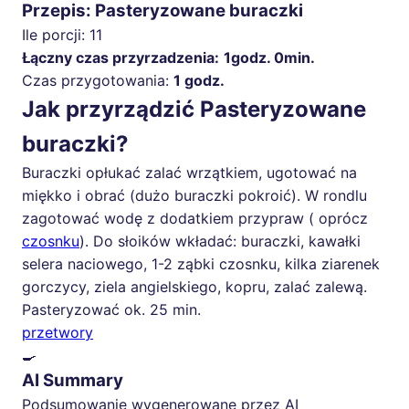
Przepis: Pasteryzowane buraczki
Ile porcji:
11
Łączny czas przyrzadzenia:
1godz. 0min.
Czas przygotowania:
1 godz.
Jak przyrządzić Pasteryzowane
buraczki?
Buraczki opłukać zalać wrzątkiem, ugotować na
miękko i obrać (dużo buraczki pokroić). W rondlu
zagotować wodę z dodatkiem przypraw ( oprócz
czosnku
). Do słoików wkładać: buraczki, kawałki
selera naciowego, 1-2 ząbki czosnku, kilka ziarenek
gorczycy, ziela angielskiego, kopru, zalać zalewą.
Pasteryzować ok. 25 min.
przetwory
🍳
AI Summary
Podsumowanie wygenerowane przez AI