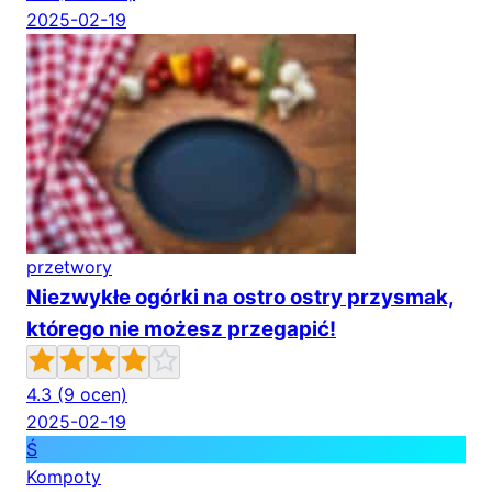
2025-02-19
przetwory
Niezwykłe ogórki na ostro ostry przysmak,
którego nie możesz przegapić!
4.3
(9 ocen)
2025-02-19
Ś
Kompoty