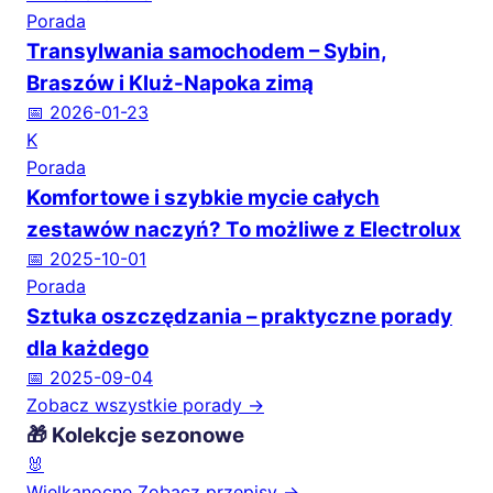
Porada
Transylwania samochodem – Sybin,
Braszów i Kluż-Napoka zimą
📅 2026-01-23
K
Porada
Komfortowe i szybkie mycie całych
zestawów naczyń? To możliwe z Electrolux
📅 2025-10-01
Porada
Sztuka oszczędzania – praktyczne porady
dla każdego
📅 2025-09-04
Zobacz wszystkie porady →
🎁 Kolekcje sezonowe
🐰
Wielkanocne
Zobacz przepisy →