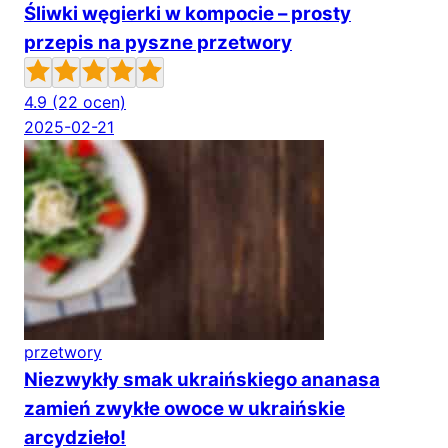
Śliwki węgierki w kompocie – prosty
przepis na pyszne przetwory
4.9
(22 ocen)
2025-02-21
przetwory
Niezwykły smak ukraińskiego ananasa
zamień zwykłe owoce w ukraińskie
arcydzieło!