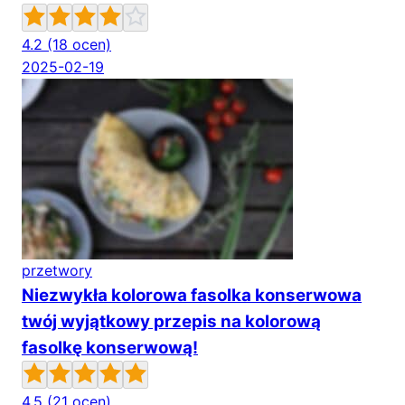
4.2
(18 ocen)
2025-02-19
przetwory
Niezwykła kolorowa fasolka konserwowa
twój wyjątkowy przepis na kolorową
fasolkę konserwową!
4.5
(21 ocen)