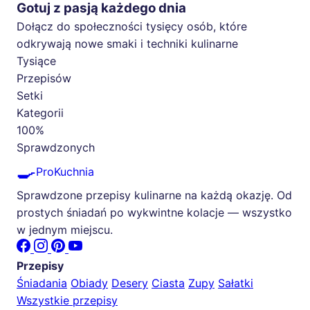
Gotuj z pasją każdego dnia
Dołącz do społeczności tysięcy osób, które
odkrywają nowe smaki i techniki kulinarne
Tysiące
Przepisów
Setki
Kategorii
100%
Sprawdzonych
🍳
ProKuchnia
Sprawdzone przepisy kulinarne na każdą okazję. Od
prostych śniadań po wykwintne kolacje — wszystko
w jednym miejscu.
Przepisy
Śniadania
Obiady
Desery
Ciasta
Zupy
Sałatki
Wszystkie przepisy