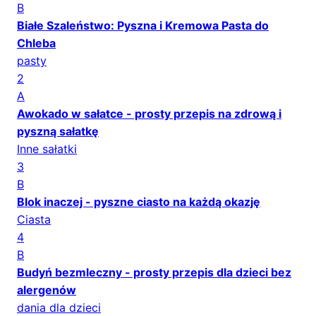
B
Białe Szaleństwo: Pyszna i Kremowa Pasta do
Chleba
pasty
2
A
Awokado w sałatce - prosty przepis na zdrową i
pyszną sałatkę
Inne sałatki
3
B
Blok inaczej - pyszne ciasto na każdą okazję
Ciasta
4
B
Budyń bezmleczny - prosty przepis dla dzieci bez
alergenów
dania dla dzieci