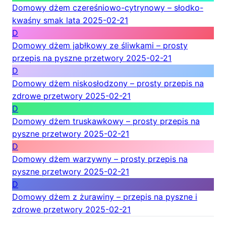
Domowy dżem czereśniowo-cytrynowy – słodko-
kwaśny smak lata
2025-02-21
D
Domowy dżem jabłkowy ze śliwkami – prosty
przepis na pyszne przetwory
2025-02-21
D
Domowy dżem niskosłodzony – prosty przepis na
zdrowe przetwory
2025-02-21
D
Domowy dżem truskawkowy – prosty przepis na
pyszne przetwory
2025-02-21
D
Domowy dżem warzywny – prosty przepis na
pyszne przetwory
2025-02-21
D
Domowy dżem z żurawiny – przepis na pyszne i
zdrowe przetwory
2025-02-21