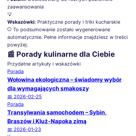
zaawansowania
💡
Wskazówki:
Praktyczne porady i triki kucharskie
To podsumowanie zostało wygenerowane
automatycznie. Pełne informacje znajdziesz w treści
powyżej.
📰 Porady kulinarne dla Ciebie
Przydatne artykuły i wskazówki
Porada
Wołowina ekologiczna – świadomy wybór
dla wymagających smakoszy
📅 2026-02-25
Porada
Transylwania samochodem – Sybin,
Braszów i Kluż-Napoka zimą
📅 2026-01-23