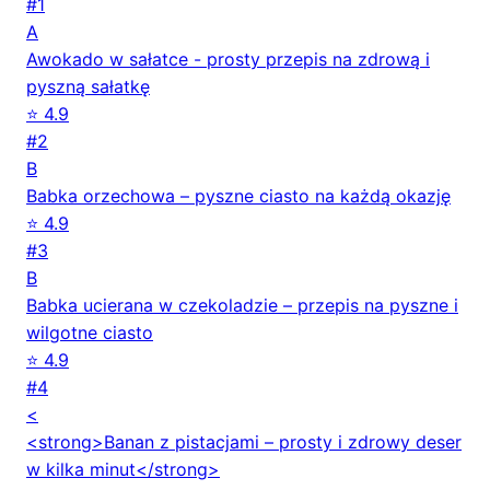
#1
A
Awokado w sałatce - prosty przepis na zdrową i
pyszną sałatkę
⭐ 4.9
#2
B
Babka orzechowa – pyszne ciasto na każdą okazję
⭐ 4.9
#3
B
Babka ucierana w czekoladzie – przepis na pyszne i
wilgotne ciasto
⭐ 4.9
#4
<
<strong>Banan z pistacjami – prosty i zdrowy deser
w kilka minut</strong>