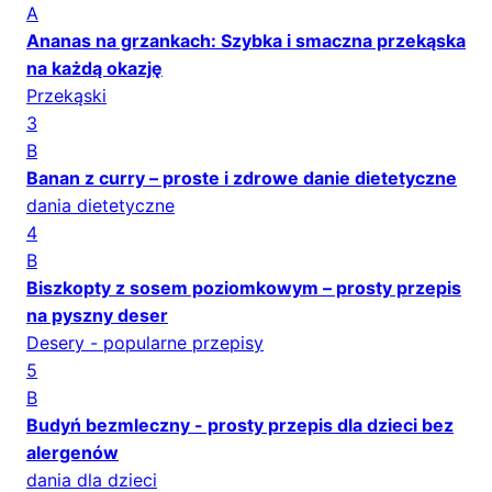
A
Ananas na grzankach: Szybka i smaczna przekąska
na każdą okazję
Przekąski
3
B
Banan z curry – proste i zdrowe danie dietetyczne
dania dietetyczne
4
B
Biszkopty z sosem poziomkowym – prosty przepis
na pyszny deser
Desery - popularne przepisy
5
B
Budyń bezmleczny - prosty przepis dla dzieci bez
alergenów
dania dla dzieci