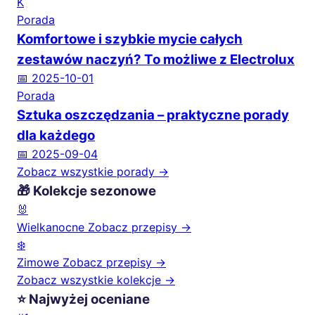
K
Porada
Komfortowe i szybkie mycie całych
zestawów naczyń? To możliwe z Electrolux
📅 2025-10-01
Porada
Sztuka oszczędzania – praktyczne porady
dla każdego
📅 2025-09-04
Zobacz wszystkie porady →
🎁 Kolekcje sezonowe
🐰
Wielkanocne
Zobacz przepisy →
❄️
Zimowe
Zobacz przepisy →
Zobacz wszystkie kolekcje →
⭐ Najwyżej oceniane