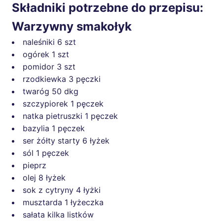
Składniki potrzebne do przepisu:
Warzywny smakołyk
naleśniki
6 szt
ogórek
1 szt
pomidor
3 szt
rzodkiewka
3 pęczki
twaróg
50 dkg
szczypiorek
1 pęczek
natka pietruszki
1 pęczek
bazylia
1 pęczek
ser żółty starty
6 łyżek
sól
1 pęczek
pieprz
olej
8 łyżek
sok z cytryny
4 łyżki
musztarda
1 łyżeczka
sałata
kilka listków