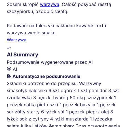
Sosem skropić
warzywa
. Całość posypać resztą
szczypiorku, ozdobić sałatą.
Podawać: na talerzyki nakładać kawałek tortu i
warzywa wedle smaku.
Warzywa
🍳
AI Summary
Podsumowanie wygenerowane przez AI
AI
📝 Automatyczne podsumowanie
Składniki potrzebne do przepisu: Warzywny
smakołyk naleśniki 6 szt ogórek 1 szt pomidor 3 szt
rzodkiewka 3 pęczki twaróg 50 dkg szczypiorek 1
pęczek natka pietruszki 1 pęczek bazylia 1 pęczek
ser żółty starty 6 łyżek sól 1 pęczek pieprz olej 8
łyżek sok z cytryny 4 łyżki musztarda 1 łyżeczka
sałata kilka listków &amp;nbsp; Czas przygotowania