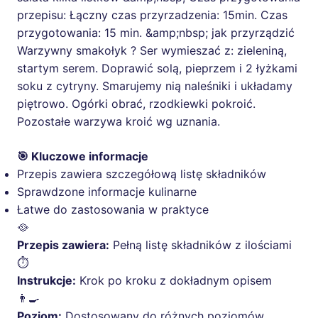
przepisu: Łączny czas przyrzadzenia: 15min. Czas
przygotowania: 15 min. &amp;nbsp; jak przyrządzić
Warzywny smakołyk ? Ser wymieszać z: zieleniną,
startym serem. Doprawić solą, pieprzem i 2 łyżkami
soku z cytryny. Smarujemy nią naleśniki i układamy
piętrowo. Ogórki obrać, rzodkiewki pokroić.
Pozostałe warzywa kroić wg uznania.
🎯 Kluczowe informacje
Przepis zawiera szczegółową listę składników
Sprawdzone informacje kulinarne
Łatwe do zastosowania w praktyce
🥘
Przepis zawiera:
Pełną listę składników z ilościami
⏱️
Instrukcje:
Krok po kroku z dokładnym opisem
👨‍🍳
Poziom:
Dostosowany do różnych poziomów