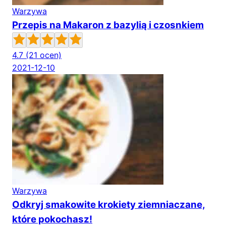
Warzywa
Przepis na Makaron z bazylią i czosnkiem
4.7
(21 ocen)
2021-12-10
Warzywa
Odkryj smakowite krokiety ziemniaczane,
które pokochasz!