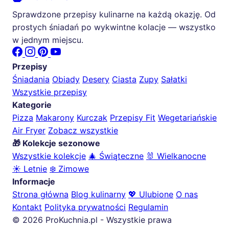
Sprawdzone przepisy kulinarne na każdą okazję. Od
prostych śniadań po wykwintne kolacje — wszystko
w jednym miejscu.
Przepisy
Śniadania
Obiady
Desery
Ciasta
Zupy
Sałatki
Wszystkie przepisy
Kategorie
Pizza
Makarony
Kurczak
Przepisy Fit
Wegetariańskie
Air Fryer
Zobacz wszystkie
🎁 Kolekcje sezonowe
Wszystkie kolekcje
🎄 Świąteczne
🐰 Wielkanocne
☀️ Letnie
❄️ Zimowe
Informacje
Strona główna
Blog kulinarny
💖 Ulubione
O nas
Kontakt
Polityka prywatności
Regulamin
© 2026 ProKuchnia.pl - Wszystkie prawa