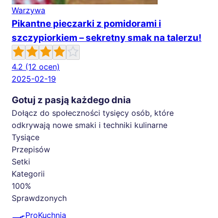
Warzywa
Pikantne pieczarki z pomidorami i
szczypiorkiem – sekretny smak na talerzu!
4.2
(12 ocen)
2025-02-19
Gotuj z pasją każdego dnia
Dołącz do społeczności tysięcy osób, które
odkrywają nowe smaki i techniki kulinarne
Tysiące
Przepisów
Setki
Kategorii
100%
Sprawdzonych
🍳
ProKuchnia