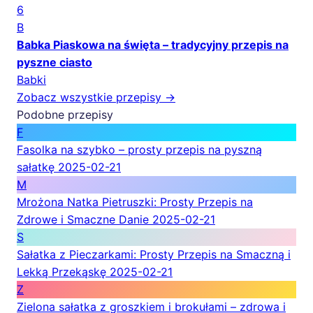
6
B
Babka Piaskowa na święta – tradycyjny przepis na
pyszne ciasto
Babki
Zobacz wszystkie przepisy →
Podobne przepisy
F
Fasolka na szybko – prosty przepis na pyszną
sałatkę
2025-02-21
M
Mrożona Natka Pietruszki: Prosty Przepis na
Zdrowe i Smaczne Danie
2025-02-21
S
Sałatka z Pieczarkami: Prosty Przepis na Smaczną i
Lekką Przekąskę
2025-02-21
Z
Zielona sałatka z groszkiem i brokułami – zdrowa i