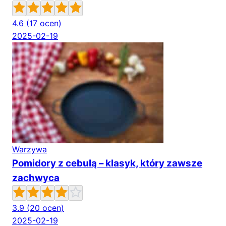
4.6
(17 ocen)
2025-02-19
Warzywa
Pomidory z cebulą – klasyk, który zawsze
zachwyca
3.9
(20 ocen)
2025-02-19