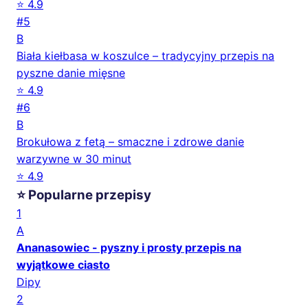
⭐ 4.9
#5
B
Biała kiełbasa w koszulce – tradycyjny przepis na
pyszne danie mięsne
⭐ 4.9
#6
B
Brokułowa z fetą – smaczne i zdrowe danie
warzywne w 30 minut
⭐ 4.9
⭐ Popularne przepisy
1
A
Ananasowiec - pyszny i prosty przepis na
wyjątkowe ciasto
Dipy
2