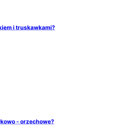
ekiem i truskawkami?
błkowo - orzechowe?