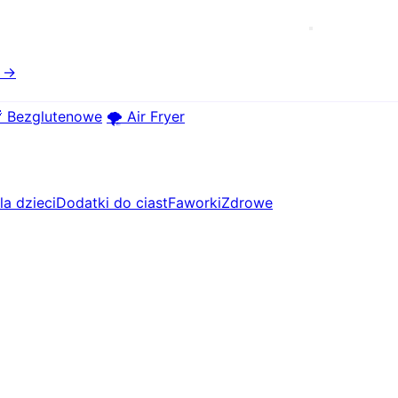
e →
 Bezglutenowe
🌪️ Air Fryer
la dzieci
Dodatki do ciast
Faworki
Zdrowe