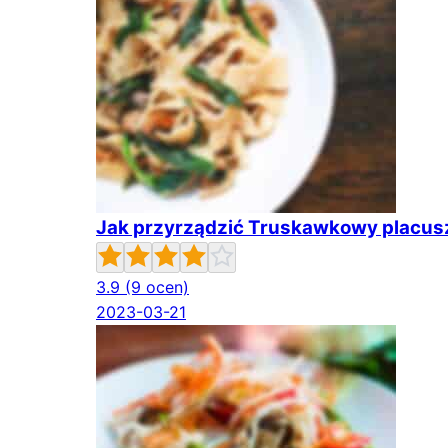
Jak przyrządzić Truskawkowy placus
3.9
(9 ocen)
2023-03-21