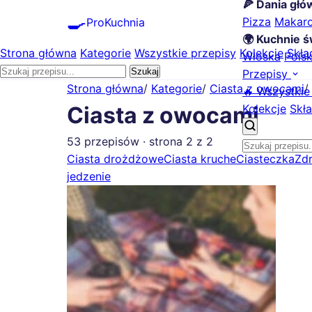
🍕 Dania gł
🍳
Pizza
Makar
ProKuchnia
🌍 Kuchnie ś
Strona główna
Kategorie
Wszystkie przepisy
Kolekcje
Skła
Włoska
Pols
Szukaj
Przepisy
Strona główna
/
Kategorie
/
Ciasta z owocami
/
🔥 Wszystkie
Kolekcje
Skła
Ciasta z owocami
53 przepisów · strona 2 z 2
Ciasta drożdżowe
Ciasta kruche
Ciasteczka
Zd
jedzenie