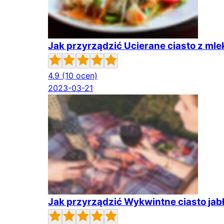
Jak przyrządzić Ucierane ciasto z ml
4.9
(10 ocen)
2023-03-21
Jak przyrządzić Wykwintne ciasto ja