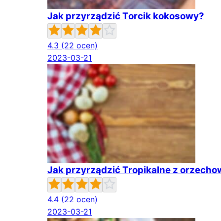
Jak przyrządzić Torcik kokosowy?
4.3
(22 ocen)
2023-03-21
Jak przyrządzić Tropikalne z orzech
4.4
(22 ocen)
2023-03-21