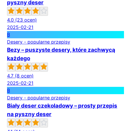
pyszny deser
4.0
(23 ocen)
2025-02-21
B
Desery - popularne przepisy
Bezy – puszyste desery, które zachwycą
każdego
4.7
(8 ocen)
2025-02-21
B
Desery - popularne przepisy
Biały deser czekoladowy – prosty przepis
na pyszny deser