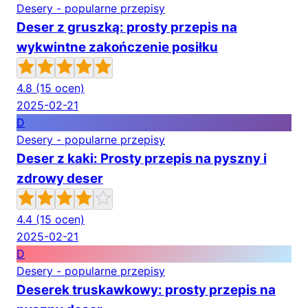
Desery - popularne przepisy
Deser z gruszką: prosty przepis na
wykwintne zakończenie posiłku
4.8
(15 ocen)
2025-02-21
D
Desery - popularne przepisy
Deser z kaki: Prosty przepis na pyszny i
zdrowy deser
4.4
(15 ocen)
2025-02-21
D
Desery - popularne przepisy
Deserek truskawkowy: prosty przepis na