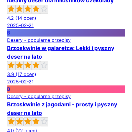
idealny deser dla miłośników czekolady
4.2
(14 ocen)
2025-02-21
B
Desery - popularne przepisy
Brzoskwinie w galaretce: Lekki i pyszny
deser na lato
3.9
(17 ocen)
2025-02-21
B
Desery - popularne przepisy
Brzoskwinie z jagodami - prosty i pyszny
deser na lato
4.0
(22 ocen)