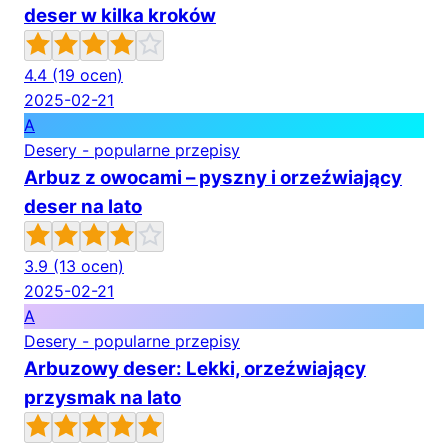
deser w kilka kroków
4.4
(19 ocen)
2025-02-21
A
Desery - popularne przepisy
Arbuz z owocami – pyszny i orzeźwiający
deser na lato
3.9
(13 ocen)
2025-02-21
A
Desery - popularne przepisy
Arbuzowy deser: Lekki, orzeźwiający
przysmak na lato