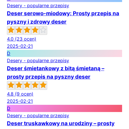
Desery - popularne przepisy
Deser serowo-miodowy: Prosty przepis na
pyszny i zdrowy deser
4.0
(23 ocen)
2025-02-21
D
Desery - popularne przepisy
Deser śmietankowy z bitą śmietaną –
prosty przepis na pyszny deser
4.8
(9 ocen)
2025-02-21
D
Desery - popularne przepisy
Deser truskawkowy na urodziny – prosty