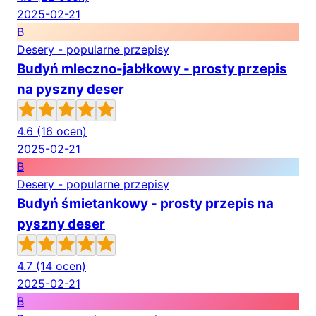
2025-02-21
B
Desery - popularne przepisy
Budyń mleczno-jabłkowy - prosty przepis
na pyszny deser
4.6
(16 ocen)
2025-02-21
B
Desery - popularne przepisy
Budyń śmietankowy - prosty przepis na
pyszny deser
4.7
(14 ocen)
2025-02-21
B