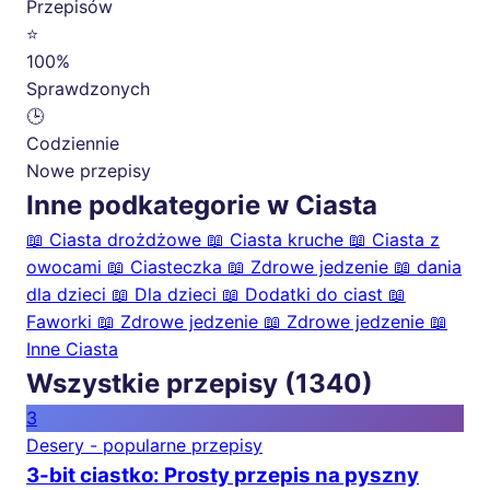
Przepisów
⭐
100%
Sprawdzonych
🕒
Codziennie
Nowe przepisy
Inne podkategorie w Ciasta
📖
Ciasta drożdżowe
📖
Ciasta kruche
📖
Ciasta z
owocami
📖
Ciasteczka
📖
Zdrowe jedzenie
📖
dania
dla dzieci
📖
Dla dzieci
📖
Dodatki do ciast
📖
Faworki
📖
Zdrowe jedzenie
📖
Zdrowe jedzenie
📖
Inne Ciasta
Wszystkie przepisy (1340)
3
Desery - popularne przepisy
3-bit ciastko: Prosty przepis na pyszny