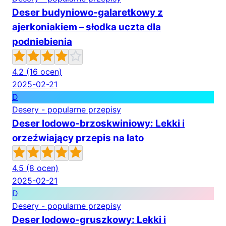
Deser budyniowo-galaretkowy z
ajerkoniakiem – słodka uczta dla
podniebienia
4.2
(16 ocen)
2025-02-21
D
Desery - popularne przepisy
Deser lodowo-brzoskwiniowy: Lekki i
orzeźwiający przepis na lato
4.5
(8 ocen)
2025-02-21
D
Desery - popularne przepisy
Deser lodowo-gruszkowy: Lekki i