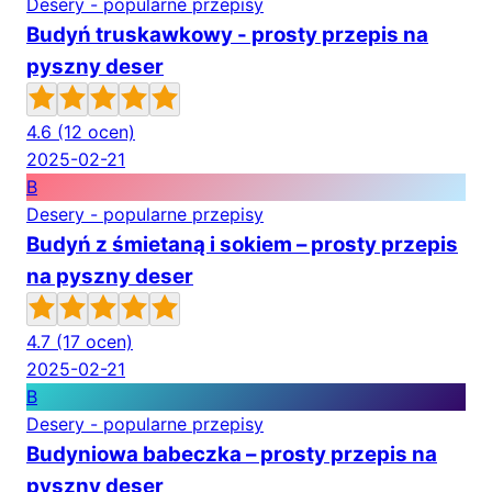
Desery - popularne przepisy
Budyń truskawkowy - prosty przepis na
pyszny deser
4.6
(12 ocen)
2025-02-21
B
Desery - popularne przepisy
Budyń z śmietaną i sokiem – prosty przepis
na pyszny deser
4.7
(17 ocen)
2025-02-21
B
Desery - popularne przepisy
Budyniowa babeczka – prosty przepis na
pyszny deser