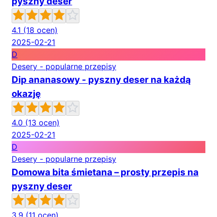
pyszny deser
4.1
(18 ocen)
2025-02-21
D
Desery - popularne przepisy
Dip ananasowy - pyszny deser na każdą
okazję
4.0
(13 ocen)
2025-02-21
D
Desery - popularne przepisy
Domowa bita śmietana – prosty przepis na
pyszny deser
3.9
(11 ocen)