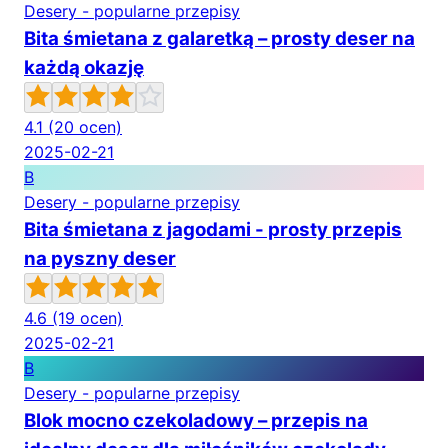
Desery - popularne przepisy
Bita śmietana z galaretką – prosty deser na
każdą okazję
4.1
(20 ocen)
2025-02-21
B
Desery - popularne przepisy
Bita śmietana z jagodami - prosty przepis
na pyszny deser
4.6
(19 ocen)
2025-02-21
B
Desery - popularne przepisy
Blok mocno czekoladowy – przepis na