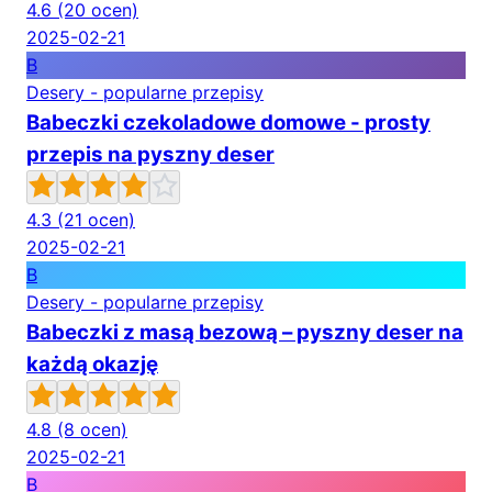
4.6
(20 ocen)
2025-02-21
B
Desery - popularne przepisy
Babeczki czekoladowe domowe - prosty
przepis na pyszny deser
4.3
(21 ocen)
2025-02-21
B
Desery - popularne przepisy
Babeczki z masą bezową – pyszny deser na
każdą okazję
4.8
(8 ocen)
2025-02-21
B