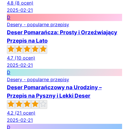
4.8
(8 ocen)
2025-02-21
D
Desery - popularne przepisy
Deser Pomarańcza: Prosty i Orzeźwiający
Przepis na Lato
4.7
(10 ocen)
2025-02-21
D
Desery - popularne przepisy
Deser Pomarańczowy na Urodziny –
Przepis na Pyszny i Lekki Deser
4.2
(21 ocen)
2025-02-21
D