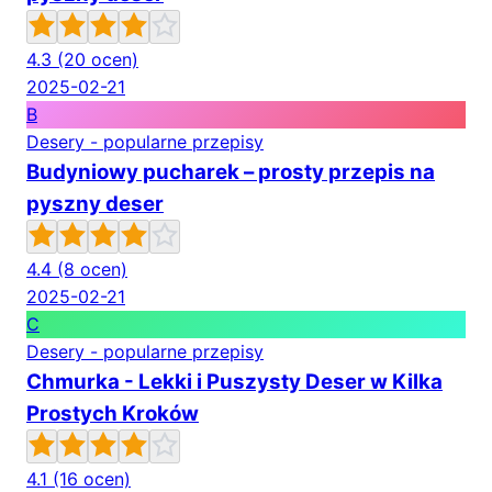
4.3
(20 ocen)
2025-02-21
B
Desery - popularne przepisy
Budyniowy pucharek – prosty przepis na
pyszny deser
4.4
(8 ocen)
2025-02-21
C
Desery - popularne przepisy
Chmurka - Lekki i Puszysty Deser w Kilka
Prostych Kroków
4.1
(16 ocen)