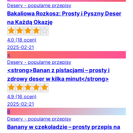
Desery - popularne przepisy
Bakaliowa Rozkosz: Prosty i Pyszny Deser
na Każdą Okazję
4.0
(18 ocen)
2025-02-21
<
Desery - popularne przepisy
<strong>Banan z pistacjami – prosty i
zdrowy deser w kilka minut</strong>
4.9
(16 ocen)
2025-02-21
B
Desery - popularne przepisy
Banany w czekoladzie – prosty przepis na