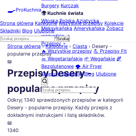
Burgery
Kurczak
🍳
ProKuchnia
🌍 Kuchnie świata
Włoska
Polska
Azjatycka
Strona główna
Kategorie
Wszystkie przepisy
Kolekcje
Meksykańska
Amerykańska
Zobacz
Składniki
Blog
Ulubione
wszystkie →
Szukaj
Przepisy
Strona główna
›
Kategorie
›
Ciasta
›
Desery -
🔥 Wszystkie przepisy
💪 Przepisy Fit
popularne przepisy
🥗 Wegetariańskie
🌱 Wegańskie
🌾
📖
Bezglutenowe
🌪️ Air Fryer
Przepisy Desery -
Kolekcje
Składniki
Blog
Ulubione
popularne przepisy
Odkryj 1340 sprawdzonych przepisów w kategorii
Desery - popularne przepisy. Każdy przepis z
dokładnymi instrukcjami i listą składników.
📖
1340