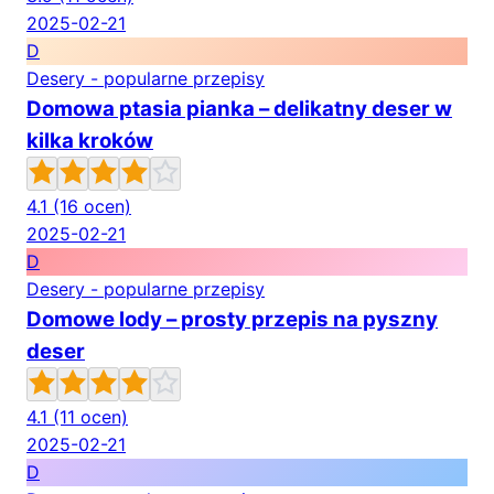
2025-02-21
D
Desery - popularne przepisy
Domowa ptasia pianka – delikatny deser w
kilka kroków
4.1
(16 ocen)
2025-02-21
D
Desery - popularne przepisy
Domowe lody – prosty przepis na pyszny
deser
4.1
(11 ocen)
2025-02-21
D