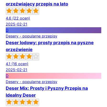
orzeźwiający przepis na lato
4.6
(22 ocen)
2025-02-21
D
Desery - popularne przepisy
Deser lodowy: prosty przepis na pyszne
orzeźwienie
4.1
(16 ocen)
2025-02-21
D
Desery - popularne przepisy
Deser Mix: Prosty i Pyszny Przepis na
Idealny Deser