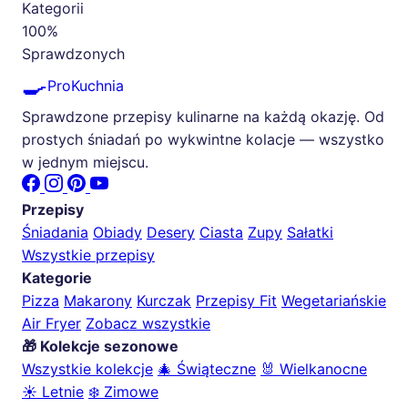
Kategorii
100%
Sprawdzonych
🍳
ProKuchnia
Sprawdzone przepisy kulinarne na każdą okazję. Od
prostych śniadań po wykwintne kolacje — wszystko
w jednym miejscu.
Przepisy
Śniadania
Obiady
Desery
Ciasta
Zupy
Sałatki
Wszystkie przepisy
Kategorie
Pizza
Makarony
Kurczak
Przepisy Fit
Wegetariańskie
Air Fryer
Zobacz wszystkie
🎁 Kolekcje sezonowe
Wszystkie kolekcje
🎄 Świąteczne
🐰 Wielkanocne
☀️ Letnie
❄️ Zimowe