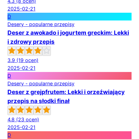
4.3
(8 ocen)
2025-02-21
D
Desery - popularne przepisy
Deser z awokado i jogurtem greckim: Lekki
i zdrowy przepis
3.9
(19 ocen)
2025-02-21
D
Desery - popularne przepisy
Deser z grejpfrutem: Lekki i orzeźwiający
przepis na słodki finał
4.8
(23 ocen)
2025-02-21
D