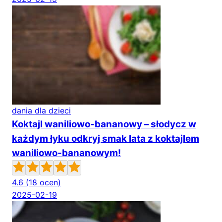
dania dla dzieci
Koktajl waniliowo-bananowy – słodycz w
każdym łyku odkryj smak lata z koktajlem
waniliowo-bananowym!
4.6
(18 ocen)
2025-02-19