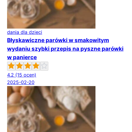
dania dla dzieci
Błyskawiczne parówki w smakowitym
wydaniu szybki przepis na pyszne parówki
w panierce
4.2
(15 ocen)
2025-02-20