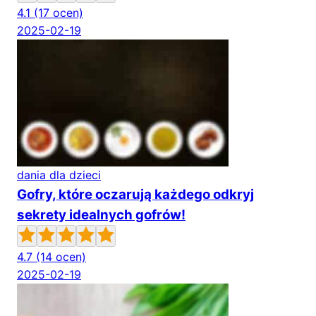
4.1
(17 ocen)
2025-02-19
dania dla dzieci
Gofry, które oczarują każdego odkryj
sekrety idealnych gofrów!
4.7
(14 ocen)
2025-02-19