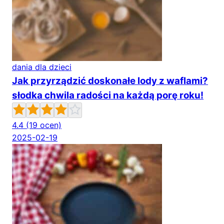
dania dla dzieci
Jak przyrządzić doskonałe lody z waflami?
słodka chwila radości na każdą porę roku!
4.4
(19 ocen)
2025-02-19