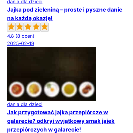
dania dla dzieci
Jajka pod zieleniną – proste i pyszne danie
na każdą okazję!
4.8
(8 ocen)
2025-02-19
dania dla dzieci
Jak przygotować jajka przepiórcze w
galarecie? odkryj wyjątkowy smak jajek
przepiórczych w galarecie!