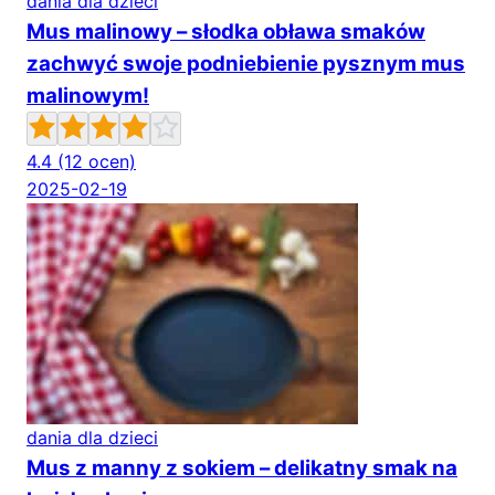
dania dla dzieci
Mus malinowy – słodka obława smaków
zachwyć swoje podniebienie pysznym mus
malinowym!
4.4
(12 ocen)
2025-02-19
dania dla dzieci
Mus z manny z sokiem – delikatny smak na