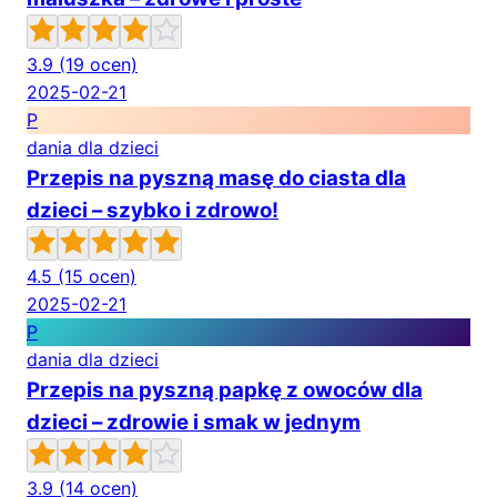
3.9
(19 ocen)
2025-02-21
P
dania dla dzieci
Przepis na pyszną masę do ciasta dla
dzieci – szybko i zdrowo!
4.5
(15 ocen)
2025-02-21
P
dania dla dzieci
Przepis na pyszną papkę z owoców dla
dzieci – zdrowie i smak w jednym
3.9
(14 ocen)