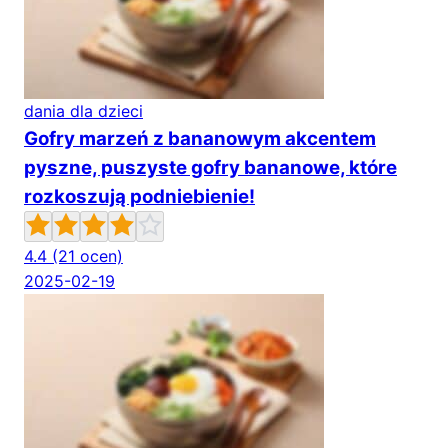
dania dla dzieci
Gofry marzeń z bananowym akcentem
pyszne, puszyste gofry bananowe, które
rozkoszują podniebienie!
4.4
(21 ocen)
2025-02-19