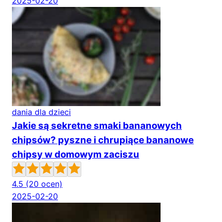
2025-02-20
dania dla dzieci
Jakie są sekretne smaki bananowych
chipsów? pyszne i chrupiące bananowe
chipsy w domowym zaciszu
4.5
(20 ocen)
2025-02-20