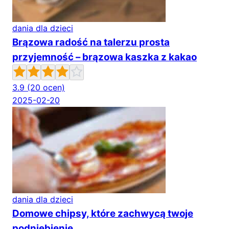
dania dla dzieci
Brązowa radość na talerzu prosta
przyjemność – brązowa kaszka z kakao
3.9
(20 ocen)
2025-02-20
dania dla dzieci
Domowe chipsy, które zachwycą twoje
podniebienie