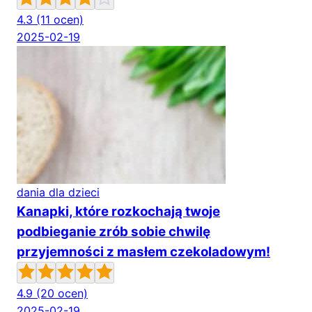
4.3
(11 ocen)
2025-02-19
dania dla dzieci
Kanapki, które rozkochają twoje
podbieganie zrób sobie chwilę
przyjemności z masłem czekoladowym!
4.9
(20 ocen)
2025-02-19