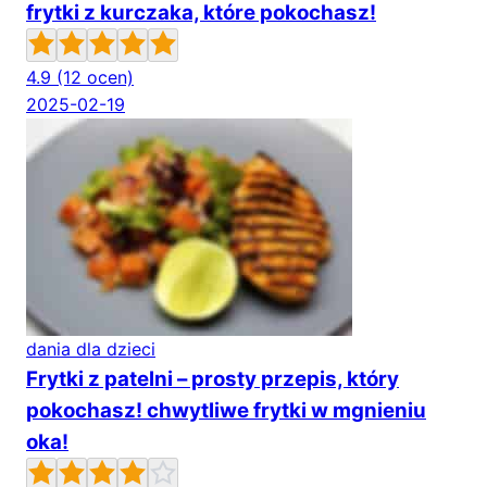
frytki z kurczaka, które pokochasz!
4.9
(12 ocen)
2025-02-19
dania dla dzieci
Frytki z patelni – prosty przepis, który
pokochasz! chwytliwe frytki w mgnieniu
oka!