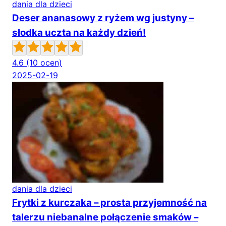
dania dla dzieci
Deser ananasowy z ryżem wg justyny –
słodka uczta na każdy dzień!
4.6
(10 ocen)
2025-02-19
dania dla dzieci
Frytki z kurczaka – prosta przyjemność na
talerzu niebanalne połączenie smaków –