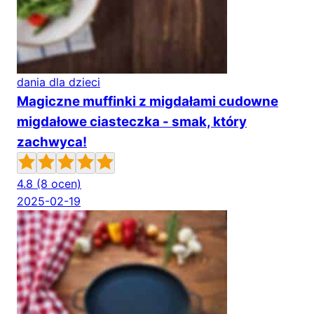
dania dla dzieci
Magiczne muffinki z migdałami cudowne
migdałowe ciasteczka - smak, który
zachwyca!
4.8
(8 ocen)
2025-02-19