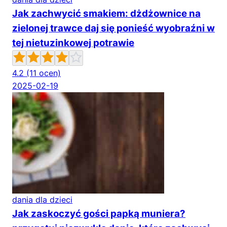
Jak zachwycić smakiem: dżdżownice na
zielonej trawce daj się ponieść wyobraźni w
tej nietuzinkowej potrawie
4.2
(11 ocen)
2025-02-19
dania dla dzieci
Jak zaskoczyć gości papką muniera?