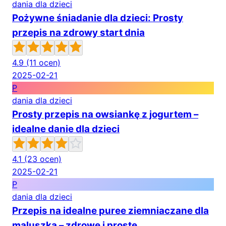
dania dla dzieci
Pożywne śniadanie dla dzieci: Prosty
przepis na zdrowy start dnia
4.9
(11 ocen)
2025-02-21
P
dania dla dzieci
Prosty przepis na owsiankę z jogurtem –
idealne danie dla dzieci
4.1
(23 ocen)
2025-02-21
P
dania dla dzieci
Przepis na idealne puree ziemniaczane dla
maluszka – zdrowe i proste