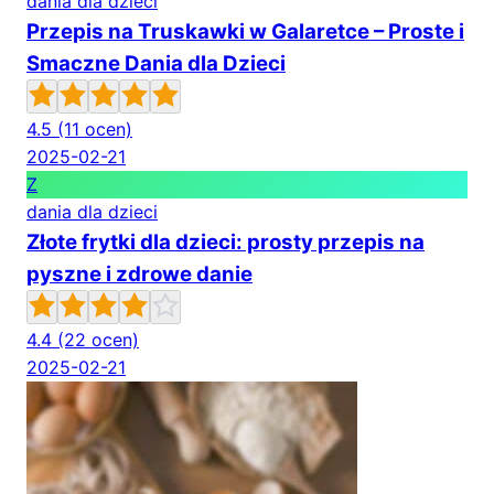
dania dla dzieci
Przepis na Truskawki w Galaretce – Proste i
Smaczne Dania dla Dzieci
4.5
(11 ocen)
2025-02-21
Z
dania dla dzieci
Złote frytki dla dzieci: prosty przepis na
pyszne i zdrowe danie
4.4
(22 ocen)
2025-02-21