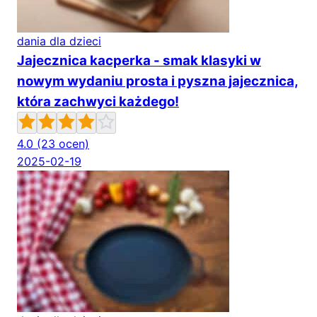
dania dla dzieci
Jajecznica kacperka - smak klasyki w
nowym wydaniu prosta i pyszna jajecznica,
która zachwyci każdego!
4.0
(23 ocen)
2025-02-19