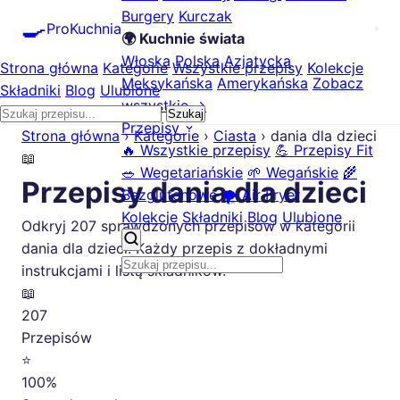
Burgery
Kurczak
🍳
ProKuchnia
🌍 Kuchnie świata
Włoska
Polska
Azjatycka
Strona główna
Kategorie
Wszystkie przepisy
Kolekcje
Meksykańska
Amerykańska
Zobacz
Składniki
Blog
Ulubione
wszystkie →
Szukaj
Przepisy
Strona główna
›
Kategorie
›
Ciasta
›
dania dla dzieci
🔥 Wszystkie przepisy
💪 Przepisy Fit
📖
🥗 Wegetariańskie
🌱 Wegańskie
🌾
Przepisy dania dla dzieci
Bezglutenowe
🌪️ Air Fryer
Kolekcje
Składniki
Blog
Ulubione
Odkryj 207 sprawdzonych przepisów w kategorii
dania dla dzieci. Każdy przepis z dokładnymi
instrukcjami i listą składników.
📖
207
Przepisów
⭐
100%