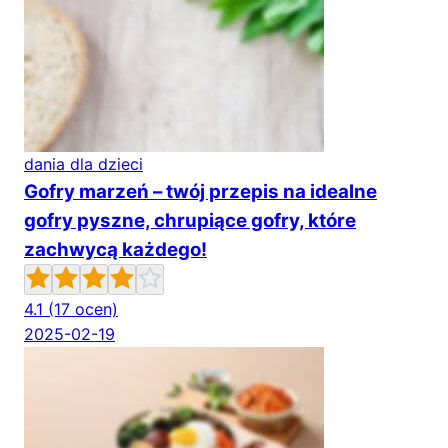
dania dla dzieci
Gofry marzeń – twój przepis na idealne
gofry pyszne, chrupiące gofry, które
zachwycą każdego!
4.1
(17 ocen)
2025-02-19