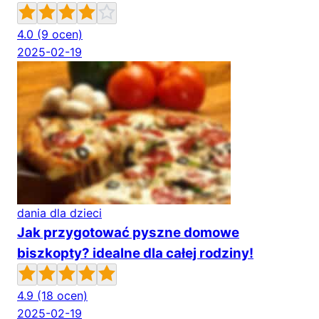
4.0
(9 ocen)
2025-02-19
dania dla dzieci
Jak przygotować pyszne domowe
biszkopty? idealne dla całej rodziny!
4.9
(18 ocen)
2025-02-19