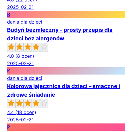
2025-02-21
B
dania dla dzieci
Budyń bezmleczny - prosty przepis dla
dzieci bez alergenów
4.0
(8 ocen)
2025-02-21
K
dania dla dzieci
Kolorowa jajecznica dla dzieci – smaczne i
zdrowe śniadanie
4.4
(18 ocen)
2025-02-21
P