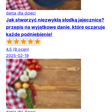
dania dla dzieci
Jak stworzyć niezwykłą słodką jajecznicę?
przepis na wyjątkowe danie, które oczaruje
każde podniebienie!
4.5
(8 ocen)
2025-02-19
dania dla dzieci