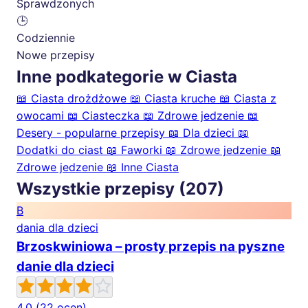
Sprawdzonych
🕒
Codziennie
Nowe przepisy
Inne podkategorie w Ciasta
📖
Ciasta drożdżowe
📖
Ciasta kruche
📖
Ciasta z
owocami
📖
Ciasteczka
📖
Zdrowe jedzenie
📖
Desery - popularne przepisy
📖
Dla dzieci
📖
Dodatki do ciast
📖
Faworki
📖
Zdrowe jedzenie
📖
Zdrowe jedzenie
📖
Inne Ciasta
Wszystkie przepisy (207)
B
dania dla dzieci
Brzoskwiniowa – prosty przepis na pyszne
danie dla dzieci
4.0
(22 ocen)