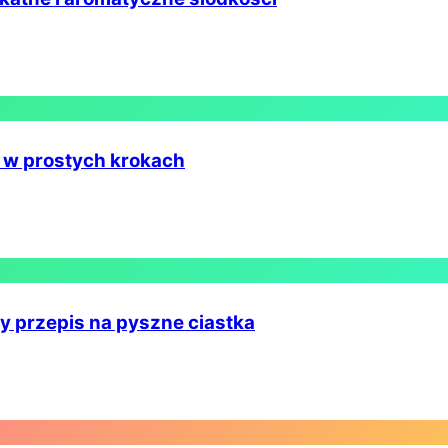
o w prostych krokach
ty przepis na pyszne ciastka