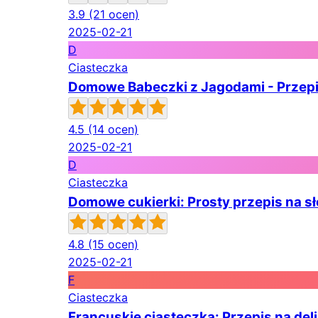
3.9
(21 ocen)
2025-02-21
D
Ciasteczka
Domowe Babeczki z Jagodami - Przepi
4.5
(14 ocen)
2025-02-21
D
Ciasteczka
Domowe cukierki: Prosty przepis na s
4.8
(15 ocen)
2025-02-21
F
Ciasteczka
Francuskie ciasteczka: Przepis na del