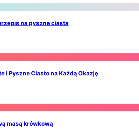
przepis na pyszne ciasta
te i Pyszne Ciasto na Każdą Okazję
ową masą krówkową