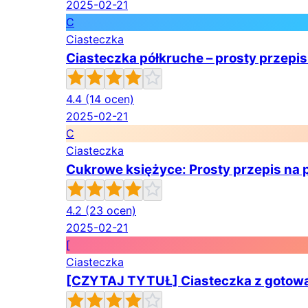
2025-02-21
C
Ciasteczka
Ciasteczka półkruche – prosty przepis
4.4
(14 ocen)
2025-02-21
C
Ciasteczka
Cukrowe księżyce: Prosty przepis n
4.2
(23 ocen)
2025-02-21
[
Ciasteczka
[CZYTAJ TYTUŁ] Ciasteczka z gotowan