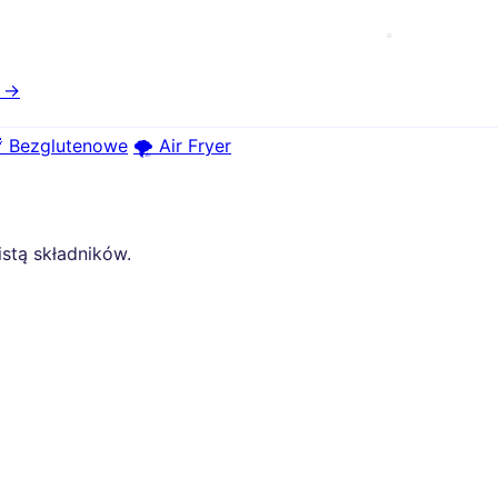
e →
 Bezglutenowe
🌪️ Air Fryer
istą składników.