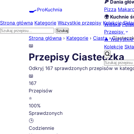
🍕 Dania gł
🍳
Pizza
Makar
ProKuchnia
🌍 Kuchnie ś
Strona główna
Kategorie
Wszystkie przepisy
Kolekcje
Skła
Włoska
Pols
Szukaj
Przepisy
Strona główna
›
Kategorie
›
Ciasta
›
Ciastecz
🔥 Wszystkie
📖
Kolekcje
Skła
Przepisy Ciasteczka
Odkryj 167 sprawdzonych przepisów w kategori
📖
167
Przepisów
⭐
100%
Sprawdzonych
🕒
Codziennie