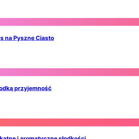
s na Pyszne Ciasto
łodką przyjemność
ikatne i aromatyczne słodkości