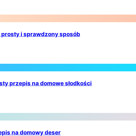
– prosty i sprawdzony sposób
sty przepis na domowe słodkości
rzepis na domowy deser