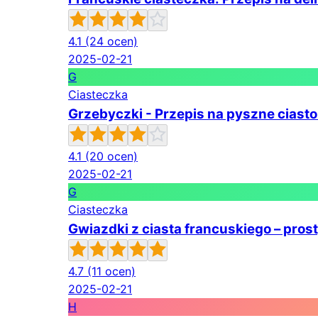
4.1
(24 ocen)
2025-02-21
G
Ciasteczka
Grzebyczki - Przepis na pyszne ciast
4.1
(20 ocen)
2025-02-21
G
Ciasteczka
Gwiazdki z ciasta francuskiego – pros
4.7
(11 ocen)
2025-02-21
H