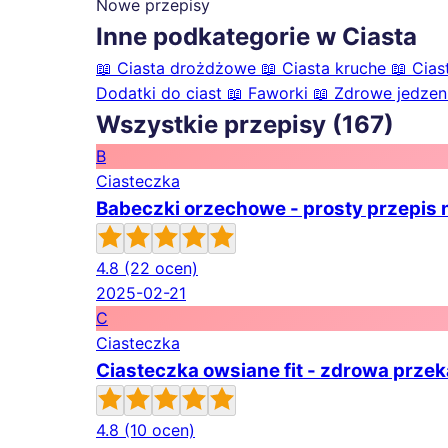
Nowe przepisy
Inne podkategorie w Ciasta
📖
Ciasta drożdżowe
📖
Ciasta kruche
📖
Cias
Dodatki do ciast
📖
Faworki
📖
Zdrowe jedzen
Wszystkie przepisy (167)
B
Ciasteczka
Babeczki orzechowe - prosty przepis 
4.8
(22 ocen)
2025-02-21
C
Ciasteczka
Ciasteczka owsiane fit - zdrowa przek
4.8
(10 ocen)