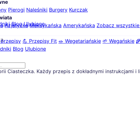
ówne
ony
Pierogi
Naleśniki
Burgery
Kurczak
wiata
dniki
Blog
Ulubione
ka
Azjatycka
Meksykańska
Amerykańska
Zobacz wszystki
ka
 przepisy
💪 Przepisy Fit
🥗 Wegetariańskie
🌱 Wegańskie

dniki
Blog
Ulubione
i Ciasteczka. Każdy przepis z dokładnymi instrukcjami i l