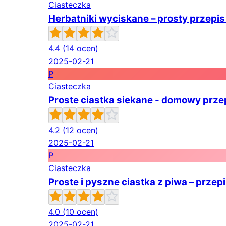
Ciasteczka
Herbatniki wyciskane – prosty przepis
4.4
(14 ocen)
2025-02-21
P
Ciasteczka
Proste ciastka siekane - domowy prze
4.2
(12 ocen)
2025-02-21
P
Ciasteczka
Proste i pyszne ciastka z piwa – przep
4.0
(10 ocen)
2025-02-21