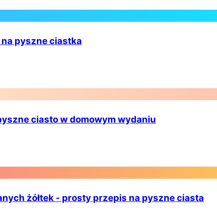
 na pyszne ciastka
a pyszne ciasto w domowym wydaniu
ych żółtek - prosty przepis na pyszne ciasta