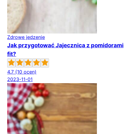
Zdrowe jedzenie
Jak przygotować Jajecznica z pomidorami
fit?
4.7
(10 ocen)
2023-11-01