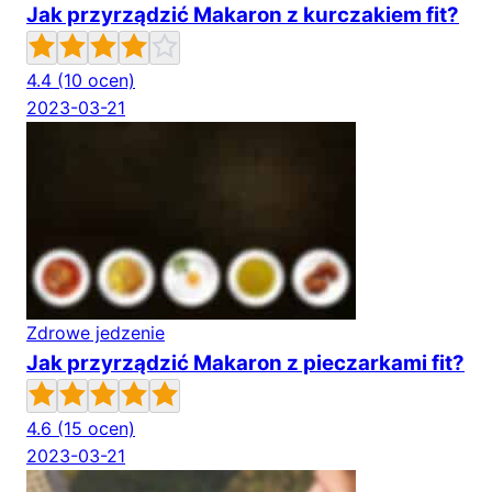
Jak przyrządzić Makaron z kurczakiem fit?
4.4
(10 ocen)
2023-03-21
Zdrowe jedzenie
Jak przyrządzić Makaron z pieczarkami fit?
4.6
(15 ocen)
2023-03-21