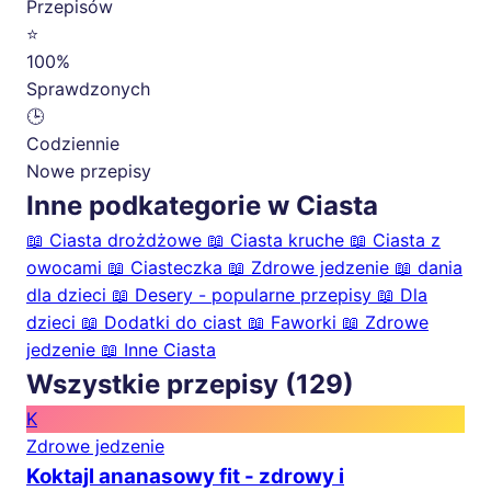
Przepisów
⭐
100%
Sprawdzonych
🕒
Codziennie
Nowe przepisy
Inne podkategorie w Ciasta
📖
Ciasta drożdżowe
📖
Ciasta kruche
📖
Ciasta z
owocami
📖
Ciasteczka
📖
Zdrowe jedzenie
📖
dania
dla dzieci
📖
Desery - popularne przepisy
📖
Dla
dzieci
📖
Dodatki do ciast
📖
Faworki
📖
Zdrowe
jedzenie
📖
Inne Ciasta
Wszystkie przepisy (129)
K
Zdrowe jedzenie
Koktajl ananasowy fit - zdrowy i