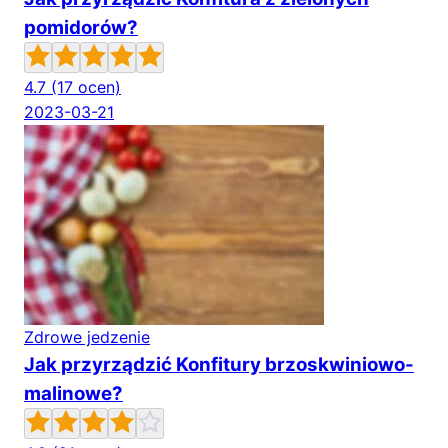
pomidorów?
4.7
(17 ocen)
2023-03-21
Zdrowe jedzenie
Jak przyrządzić Konfitury brzoskwiniowo-
malinowe?