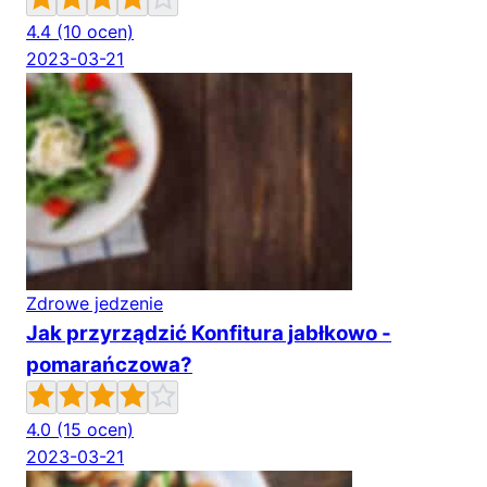
4.4
(10 ocen)
2023-03-21
Zdrowe jedzenie
Jak przyrządzić Konfitura jabłkowo -
pomarańczowa?
4.0
(15 ocen)
2023-03-21