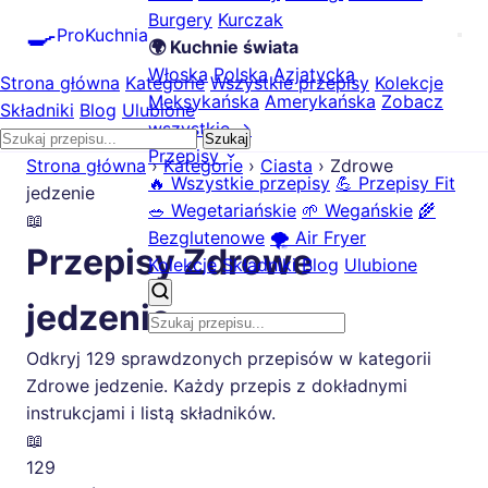
Burgery
Kurczak
🍳
ProKuchnia
🌍 Kuchnie świata
Włoska
Polska
Azjatycka
Strona główna
Kategorie
Wszystkie przepisy
Kolekcje
Meksykańska
Amerykańska
Zobacz
Składniki
Blog
Ulubione
wszystkie →
Szukaj
Przepisy
Strona główna
›
Kategorie
›
Ciasta
›
Zdrowe
🔥 Wszystkie przepisy
💪 Przepisy Fit
jedzenie
🥗 Wegetariańskie
🌱 Wegańskie
🌾
📖
Bezglutenowe
🌪️ Air Fryer
Przepisy Zdrowe
Kolekcje
Składniki
Blog
Ulubione
jedzenie
Odkryj 129 sprawdzonych przepisów w kategorii
Zdrowe jedzenie. Każdy przepis z dokładnymi
instrukcjami i listą składników.
📖
129