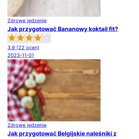
Zdrowe jedzenie
Jak przygotować Bananowy koktail fit?
3.9
(22 ocen)
2023-11-01
Zdrowe jedzenie
Jak przygotować Belgijskie naleśniki z