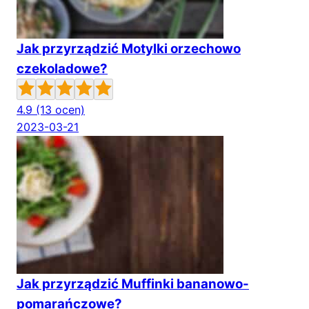
Jak przyrządzić Motylki orzechowo
czekoladowe?
4.9
(13 ocen)
2023-03-21
Jak przyrządzić Muffinki bananowo-
pomarańczowe?