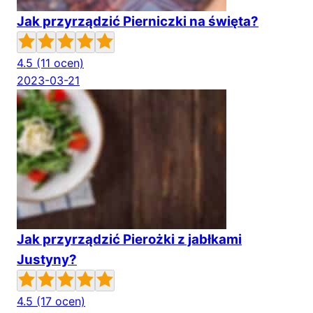
Jak przyrządzić Pierniczki na święta?
4.5
(11 ocen)
2023-03-21
Jak przyrządzić Pierożki z jabłkami
Justyny?
4.5
(17 ocen)