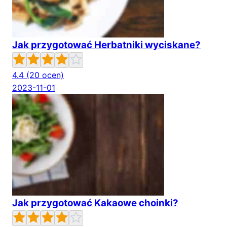
Jak przygotować Herbatniki wyciskane?
4.4
(20 ocen)
2023-11-01
Jak przygotować Kakaowe choinki?