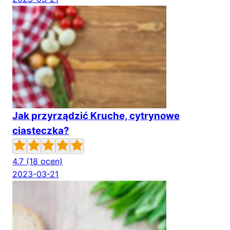
Jak przyrządzić Kruche, cytrynowe
ciasteczka?
4.7
(18 ocen)
2023-03-21