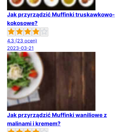
Jak przyrządzić Muffinki truskawkowo-
kokosowe?
4.3
(23 ocen)
2023-03-21
Jak przyrządzić Muffinki waniliowe z
malinami i kremem?