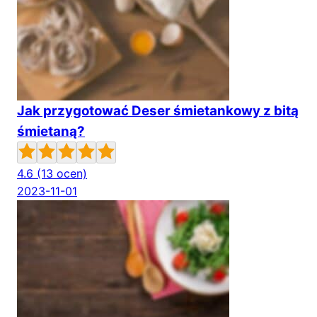
Jak przygotować Deser śmietankowy z bitą
śmietaną?
4.6
(13 ocen)
2023-11-01