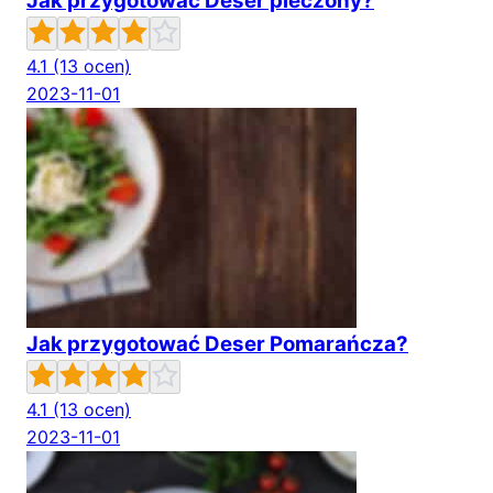
Jak przygotować Deser pieczony?
4.1
(13 ocen)
2023-11-01
Jak przygotować Deser Pomarańcza?
4.1
(13 ocen)
2023-11-01