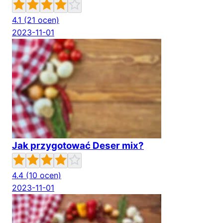
4.1
(21 ocen)
2023-11-01
Jak przygotować Deser mix?
4.4
(10 ocen)
2023-11-01