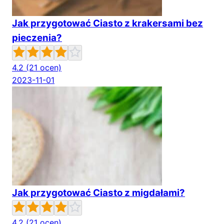
Jak przygotować Ciasto z krakersami bez
pieczenia?
4.2
(21 ocen)
2023-11-01
Jak przygotować Ciasto z migdałami?
4.2
(21 ocen)