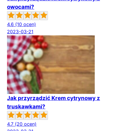
owocami?
4.6
(10 ocen)
2023-03-21
Jak przyrządzić Krem cytrynowy z
truskawkami?
4.7
(20 ocen)