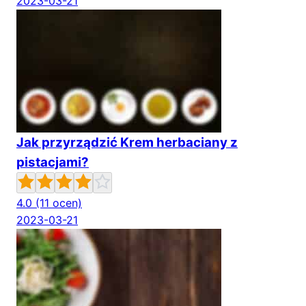
2023-03-21
Jak przyrządzić Krem herbaciany z
pistacjami?
4.0
(11 ocen)
2023-03-21