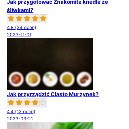
Jak przygotować Znakomite knedle ze
śliwkami?
4.8
(24 ocen)
2023-11-01
Jak przyrządzić Ciasto Murzynek?
4.4
(12 ocen)
2023-03-21