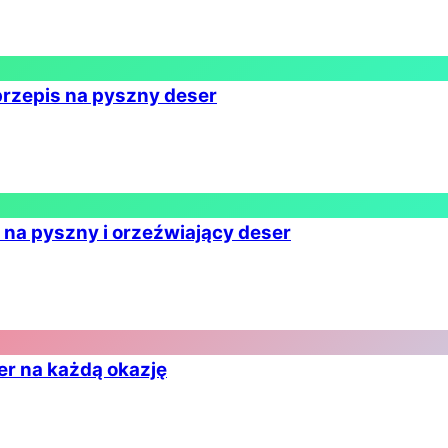
przepis na pyszny deser
s na pyszny i orzeźwiający deser
ser na każdą okazję