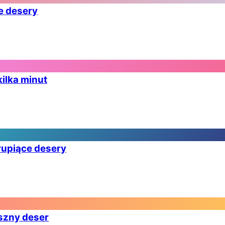
ce desery
kilka minut
hrupiące desery
yszny deser