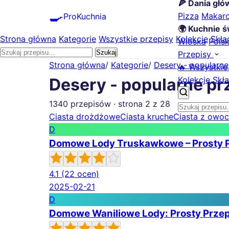
🍕 Dania gł
🍳
Pizza
Makar
ProKuchnia
🌍 Kuchnie ś
Strona główna
Kategorie
Wszystkie przepisy
Kolekcje
Skła
Włoska
Pols
Szukaj
Przepisy
Strona główna
/
Kategorie
/
Desery - popularne
🔥 Wszystkie
Kolekcje
Skła
Desery - popularne pr
1340 przepisów · strona 2 z 28
Ciasta drożdżowe
Ciasta kruche
Ciasta z owo
D
Domowe Lody Truskawkowe – Prosty P
4.1
(22 ocen)
2025-02-21
D
Domowe Waniliowe Lody: Prosty Przep