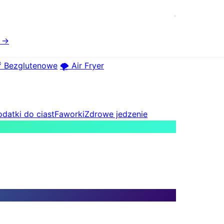
e →
 Bezglutenowe
🌪️ Air Fryer
datki do ciast
Faworki
Zdrowe jedzenie