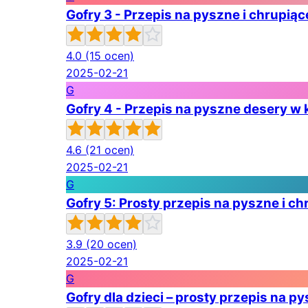
Gofry 3 - Przepis na pyszne i chrupią
4.0
(15 ocen)
2025-02-21
G
Gofry 4 - Przepis na pyszne desery w 
4.6
(21 ocen)
2025-02-21
G
Gofry 5: Prosty przepis na pyszne i c
3.9
(20 ocen)
2025-02-21
G
Gofry dla dzieci – prosty przepis na p