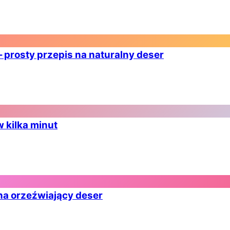
prosty przepis na naturalny deser
w kilka minut
 na orzeźwiający deser