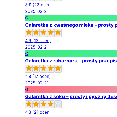
3.9
(23 ocen)
2025-02-21
G
Galaretka z kwaśnego mleka – prosty 
4.6
(12 ocen)
2025-02-21
G
Galaretka z rabarbaru – prosty przepi
4.8
(17 ocen)
2025-02-21
G
Galaretka z soku – prosty i pyszny de
4.3
(21 ocen)