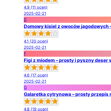
4.9
(11 ocen)
2025-02-21
D
Domowy kisiel z owoców jagodowych – 
4.1
(20 ocen)
2025-02-21
F
Figi z miodem – prosty i pyszny deser 
4.6
(17 ocen)
2025-02-21
G
Galaretka cytrynowa – prosty przepis
4.8
(19 ocen)