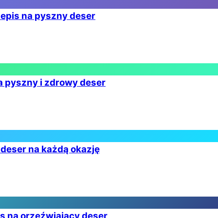
zepis na pyszny deser
a pyszny i zdrowy deser
deser na każdą okazję
is na orzeźwiający deser