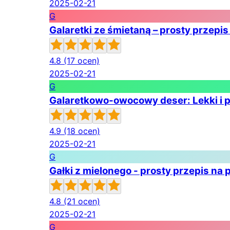
2025-02-21
G
Galaretki ze śmietaną – prosty przepi
4.8
(17 ocen)
2025-02-21
G
Galaretkowo-owocowy deser: Lekki i p
4.9
(18 ocen)
2025-02-21
G
Gałki z mielonego - prosty przepis na
4.8
(21 ocen)
2025-02-21
G