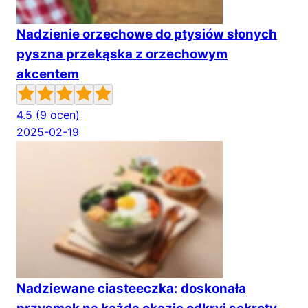
Nadzienie orzechowe do ptysiów słonych
pyszna przekąska z orzechowym
akcentem
4.5
(9 ocen)
2025-02-19
Nadziewane ciasteeczka: doskonała