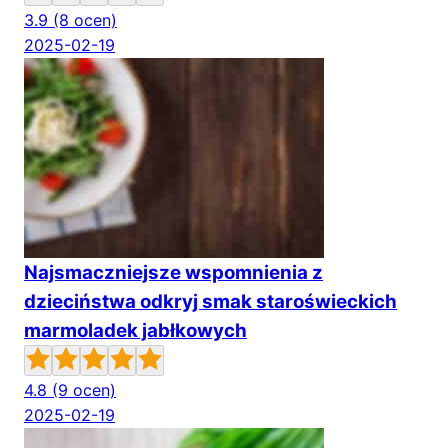
3.9
(8 ocen)
2025-02-19
Najsmaczniejsze wspomnienia z
dzieciństwa odkryj smak staroświeckich
marmoladek jabłkowych
4.8
(9 ocen)
2025-02-19