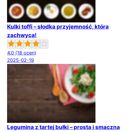
Kulki toffi – słodka przyjemność, która
zachwyca!
4.0
(18 ocen)
2025-02-19
Legumina z tartej bułki – prosta i smaczna