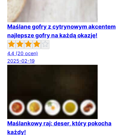
Maślane gofry z cytrynowym akcentem
najlepsze gofry na każdą okazję!
4.4
(20 ocen)
2025-02-19
Maślankowy raj: deser, który pokocha
każdy!