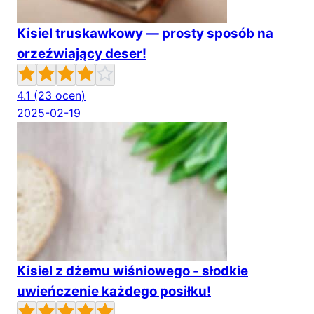
Kisiel truskawkowy — prosty sposób na
orzeźwiający deser!
4.1
(23 ocen)
2025-02-19
Kisiel z dżemu wiśniowego - słodkie
uwieńczenie każdego posiłku!