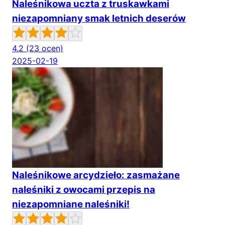
Naleśnikowa uczta z truskawkami
niezapomniany smak letnich deserów
4.2
(23 ocen)
2025-02-19
Naleśnikowe arcydzieło: zasmażane
naleśniki z owocami przepis na
niezapomniane naleśniki!