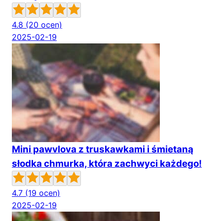
4.8
(20 ocen)
2025-02-19
Mini pawvlova z truskawkami i śmietaną
słodka chmurka, która zachwyci każdego!
4.7
(19 ocen)
2025-02-19