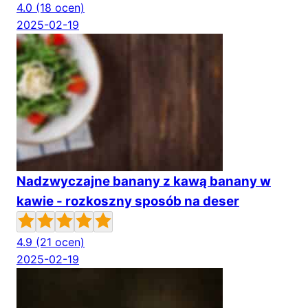
4.0
(18 ocen)
2025-02-19
Nadzwyczajne banany z kawą banany w
kawie - rozkoszny sposób na deser
4.9
(21 ocen)
2025-02-19