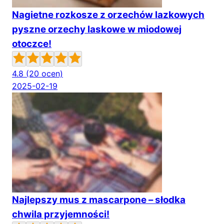
Nagietne rozkosze z orzechów lazkowych
pyszne orzechy laskowe w miodowej
otoczce!
4.8
(20 ocen)
2025-02-19
Najlepszy mus z mascarpone – słodka
chwila przyjemności!