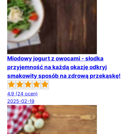
Miodowy jogurt z owocami - słodka
przyjemność na każdą okazję odkryj
smakowity sposób na zdrową przekąskę!
4.9
(24 ocen)
2025-02-19