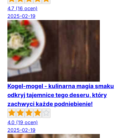
4.7
(16 ocen)
2025-02-19
Kogel-mogel - kulinarna magia smaku
odkryj tajemnice tego deseru, który
zachwyci każde podniebienie!
4.0
(19 ocen)
2025-02-19