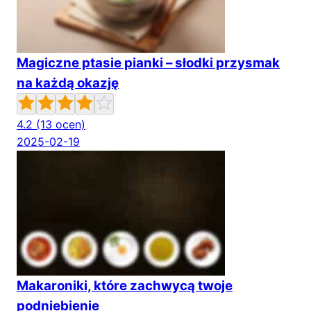
Magiczne ptasie pianki – słodki przysmak
na każdą okazję
4.2
(13 ocen)
2025-02-19
Makaroniki, które zachwycą twoje
podniebienie