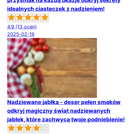
przysmak na każdą okazję odkryj sekrety
idealnych ciasteczek z nadzieniem!
4.9
(13 ocen)
2025-02-19
Nadziewane jabłka - deser pełen smaków
odkryj magiczny świat nadziewanych
jabłek, które zachwycą twoje podniebienie!