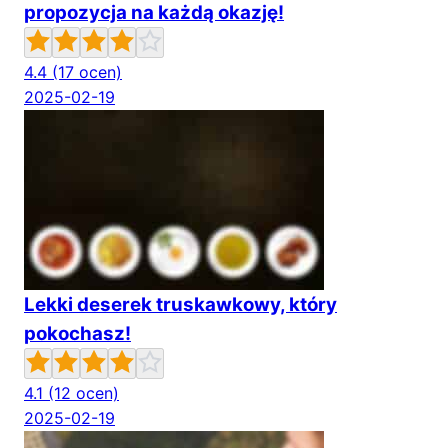
propozycja na każdą okazję!
4.4
(17 ocen)
2025-02-19
Lekki deserek truskawkowy, który
pokochasz!
4.1
(12 ocen)
2025-02-19