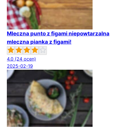
Mleczna punto z figami niepowtarzalna
mleczna pianka z figami!
4.0
(24 ocen)
2025-02-19