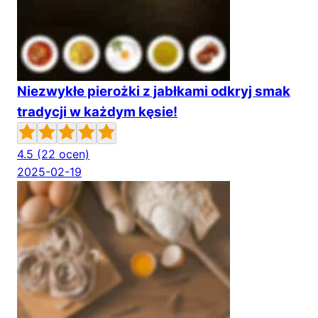
Niezwykłe pierożki z jabłkami odkryj smak
tradycji w każdym kęsie!
4.5
(22 ocen)
2025-02-19