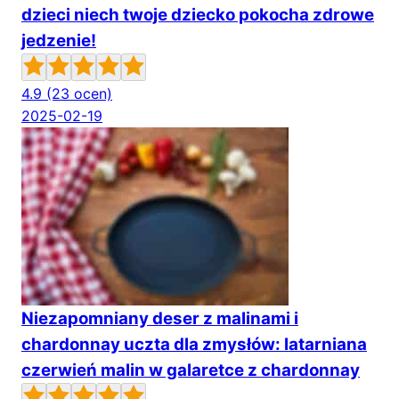
dzieci niech twoje dziecko pokocha zdrowe
jedzenie!
4.9
(23 ocen)
2025-02-19
Niezapomniany deser z malinami i
chardonnay uczta dla zmysłów: latarniana
czerwień malin w galaretce z chardonnay