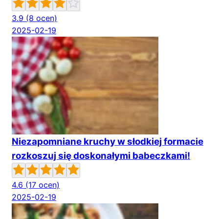
3.9
(8 ocen)
2025-02-19
Niezapomniane kruchy w słodkiej formacie
rozkoszuj się doskonałymi babeczkami!
4.6
(17 ocen)
2025-02-19