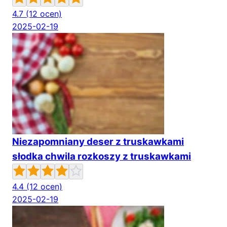
4.7
(12 ocen)
2025-02-19
Niezapomniany deser z truskawkami
słodka chwila rozkoszy z truskawkami
4.4
(12 ocen)
2025-02-19