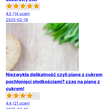
4.5
(14 ocen)
2025-02-19
Niezwykła delikatność czyli piane z cukrem
pochłonięci słodkościami? czas na pianę z
cukrem!
4.4
(21 ocen)