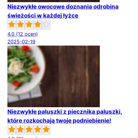
Niezwykłe owocowe doznania odrobina
świeżości w każdej łyżce
4.0
(12 ocen)
2025-02-19
Niezwykłe paluszki z piecznika paluszki,
które rozkochają twoje podniebienie!