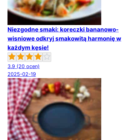
Niezgodne smaki: koreczki bananowo-
wisniowe odkryj smakowitą harmonię w
każdym kęsie!
3.9
(20 ocen)
2025-02-19