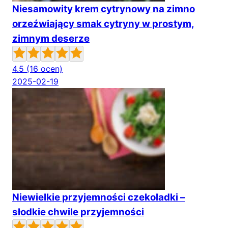
Niesamowity krem cytrynowy na zimno
orzeźwiający smak cytryny w prostym,
zimnym deserze
4.5
(16 ocen)
2025-02-19
Niewielkie przyjemności czekoladki –
słodkie chwile przyjemności