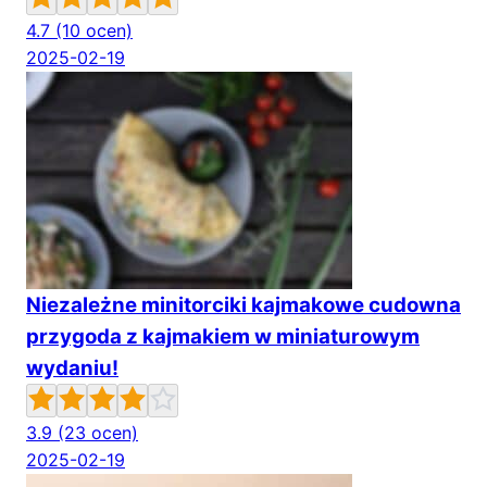
4.7
(10 ocen)
2025-02-19
Niezależne minitorciki kajmakowe cudowna
przygoda z kajmakiem w miniaturowym
wydaniu!
3.9
(23 ocen)
2025-02-19