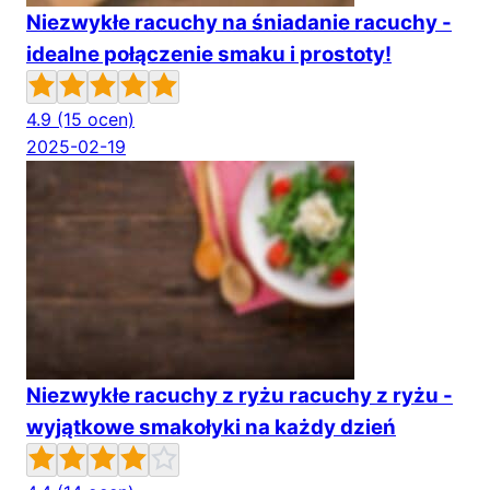
Niezwykłe racuchy na śniadanie racuchy -
idealne połączenie smaku i prostoty!
4.9
(15 ocen)
2025-02-19
Niezwykłe racuchy z ryżu racuchy z ryżu -
wyjątkowe smakołyki na każdy dzień