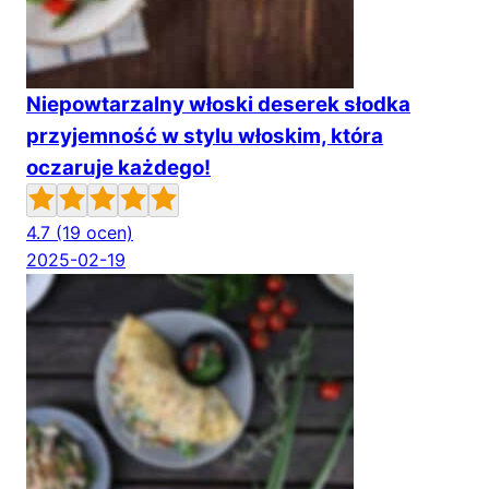
Niepowtarzalny włoski deserek słodka
przyjemność w stylu włoskim, która
oczaruje każdego!
4.7
(19 ocen)
2025-02-19