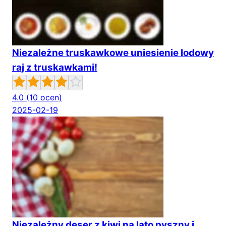
Niezależne truskawkowe uniesienie lodowy
raj z truskawkami!
4.0
(10 ocen)
2025-02-19
Niezależny deser z kiwi na lato pyszny i