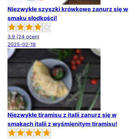
Niezwykłe szyszki krówkowe zanurz się w
smaku słodkości!
3.9
(24 ocen)
2025-02-19
Niezwykłe tiramisu z italii zanurz się w
smakach italii z wyśmienitym tiramisu!