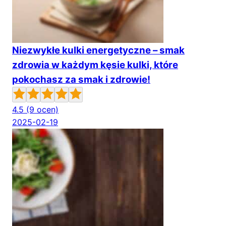
Niezwykłe kulki energetyczne – smak
zdrowia w każdym kęsie kulki, które
pokochasz za smak i zdrowie!
4.5
(9 ocen)
2025-02-19