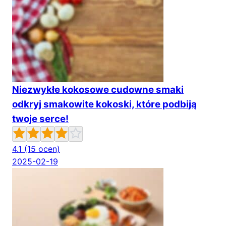
Niezwykłe kokosowe cudowne smaki
odkryj smakowite kokoski, które podbiją
twoje serce!
4.1
(15 ocen)
2025-02-19