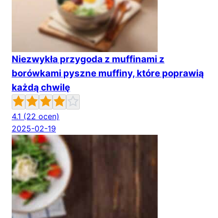
Niezwykła przygoda z muffinami z
borówkami pyszne muffiny, które poprawią
każdą chwilę
4.1
(22 ocen)
2025-02-19