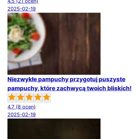
4.5
(21 ocen)
2025-02-19
Niezwykłe pampuchy przygotuj puszyste
pampuchy, które zachwycą twoich bliskich!
4.7
(8 ocen)
2025-02-19