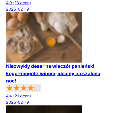
4.9
(13 ocen)
2025-02-19
Niezwykły deser na wieczór panieński
kogel-mogel z winem, idealny na szaloną
noc!
4.4
(21 ocen)
2025-02-19