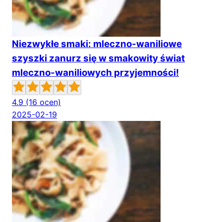
Niezwykłe smaki: mleczno-waniliowe
szyszki zanurz się w smakowity świat
mleczno-waniliowych przyjemności!
4.9
(16 ocen)
2025-02-19