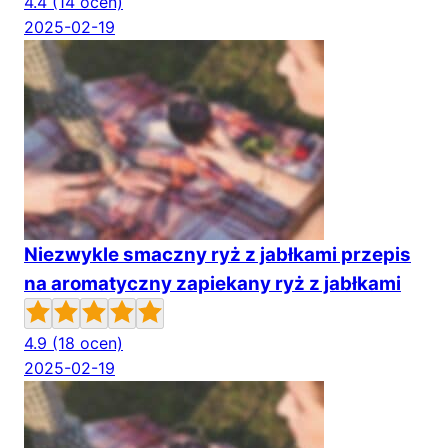
4.4
(14 ocen)
2025-02-19
Niezwykle smaczny ryż z jabłkami przepis
na aromatyczny zapiekany ryż z jabłkami
4.9
(18 ocen)
2025-02-19