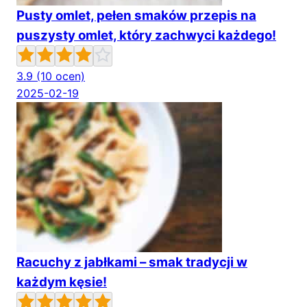
Pusty omlet, pełen smaków przepis na
puszysty omlet, który zachwyci każdego!
3.9
(10 ocen)
2025-02-19
Racuchy z jabłkami – smak tradycji w
każdym kęsie!