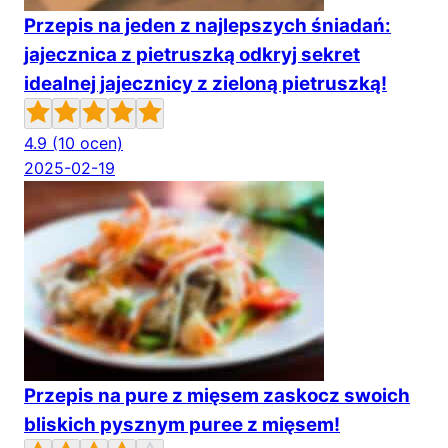
Przepis na jeden z najlepszych śniadań:
jajecznica z pietruszką odkryj sekret
idealnej jajecznicy z zieloną pietruszką!
4.9
(10 ocen)
2025-02-19
Przepis na pure z mięsem zaskocz swoich
bliskich pysznym puree z mięsem!