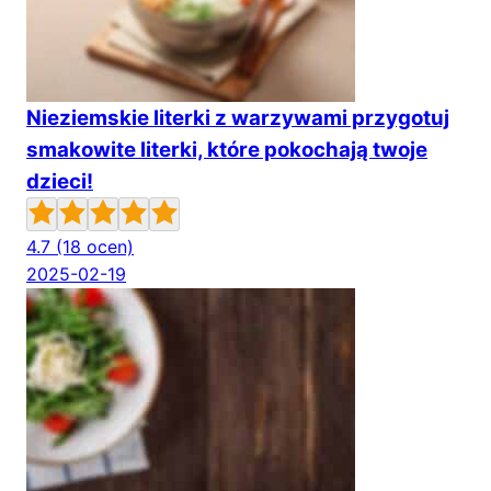
Nieziemskie literki z warzywami przygotuj
smakowite literki, które pokochają twoje
dzieci!
4.7
(18 ocen)
2025-02-19