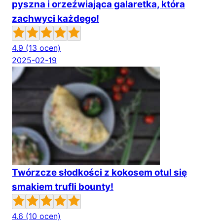
pyszna i orzeźwiająca galaretka, która
zachwyci każdego!
4.9
(13 ocen)
2025-02-19
Twórzcze słodkości z kokosem otul się
smakiem trufli bounty!
4.6
(10 ocen)