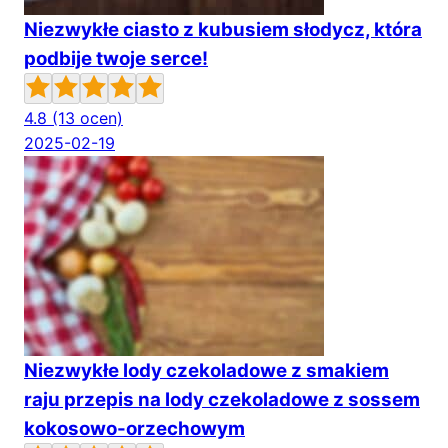
Niezwykłe ciasto z kubusiem słodycz, która
podbije twoje serce!
4.8
(13 ocen)
2025-02-19
Niezwykłe lody czekoladowe z smakiem
raju przepis na lody czekoladowe z sossem
kokosowo-orzechowym