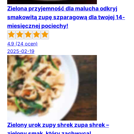
Zielona przyjemność dla malucha odkryj
smakowitą zupę szparagową dla twojej 14-
miesięcznej pociechy!
4.9
(24 ocen)
2025-02-19
Zielony urok zupy shrek zupa shrek –
zielony smak, który zachwyca!