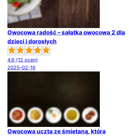
Owocowa radość – sałatka owocowa 2 dla
dzieci i dorosłych
4.6
(12 ocen)
2025-02-19
Owocowa uczta ze śmietaną, która