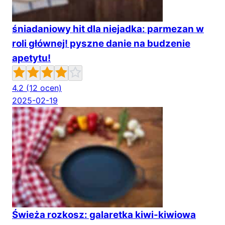
śniadaniowy hit dla niejadka: parmezan w
roli głównej! pyszne danie na budzenie
apetytu!
4.2
(12 ocen)
2025-02-19
Świeża rozkosz: galaretka kiwi-kiwiowa