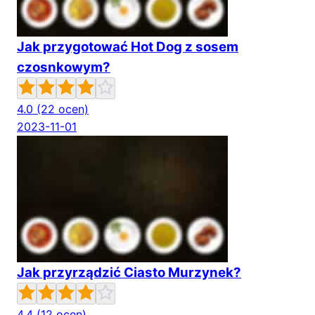
Jak przygotować Hot Dog z sosem
czosnkowym?
4.0
(22 ocen)
2023-11-01
Jak przyrządzić Ciasto Murzynek?
4.4
(12 ocen)