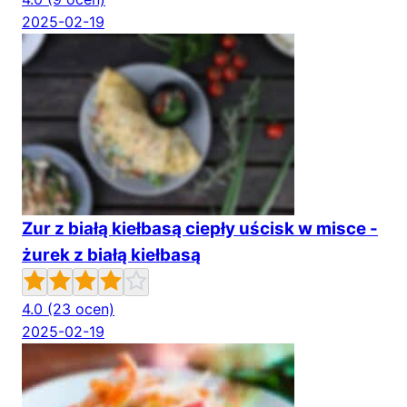
2025-02-19
Zur z białą kiełbasą ciepły uścisk w misce -
żurek z białą kiełbasą
4.0
(23 ocen)
2025-02-19