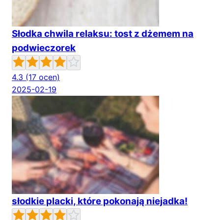
Słodka chwila relaksu: tost z dżemem na
podwieczorek
4.3
(17 ocen)
2025-02-19
słodkie placki, które pokonają niejadka!