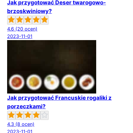
Jak przygotować Deser twarogowo-
brzoskwiniowy?
4.6
(20 ocen)
2023-11-01
Jak przygotować Francuskie rogaliki z
porzeczkami?
4.3
(8 ocen)
2023-11-01