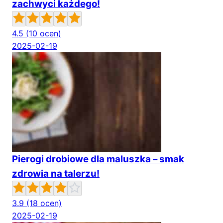
zachwyci każdego!
4.5
(10 ocen)
2025-02-19
Pierogi drobiowe dla maluszka – smak
zdrowia na talerzu!
3.9
(18 ocen)
2025-02-19