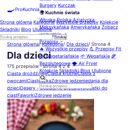
Burgery
Kurczak
🍳
ProKuchnia
🌍 Kuchnie świata
Włoska
Polska
Azjatycka
Strona główna
Kategorie
Wszystkie przepisy
Kolekcje
Meksykańska
Amerykańska
Zobacz
Składniki
Blog
Ulubione
wszystkie →
Szukaj
Przepisy
Strona główna
/
Kategorie
/
Dla dzieci
/
Strona 4
🔥 Wszystkie przepisy
💪 Przepisy Fit
Dla dzieci
🥗 Wegetariańskie
🌱 Wegańskie
🌾
Bezglutenowe
🌪️ Air Fryer
175 przepisów · strona 4 z 4
Kolekcje
Składniki
Blog
Ulubione
Ciasta drożdżowe
Ciasta kruche
Ciasta z
owocami
Ciasteczka
Zdrowe jedzenie
dania dla
dzieci
Desery - popularne przepisy
Dodatki do
ciast
Faworki
Zdrowe jedzenie