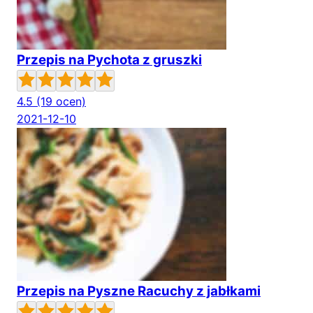
Przepis na Pychota z gruszki
4.5
(19 ocen)
2021-12-10
Przepis na Pyszne Racuchy z jabłkami