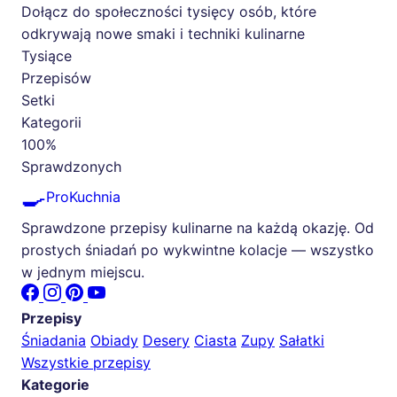
Dołącz do społeczności tysięcy osób, które
odkrywają nowe smaki i techniki kulinarne
Tysiące
Przepisów
Setki
Kategorii
100%
Sprawdzonych
🍳
ProKuchnia
Sprawdzone przepisy kulinarne na każdą okazję. Od
prostych śniadań po wykwintne kolacje — wszystko
w jednym miejscu.
Przepisy
Śniadania
Obiady
Desery
Ciasta
Zupy
Sałatki
Wszystkie przepisy
Kategorie