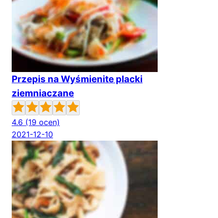
Przepis na Wyśmienite placki
ziemniaczane
4.6
(19 ocen)
2021-12-10