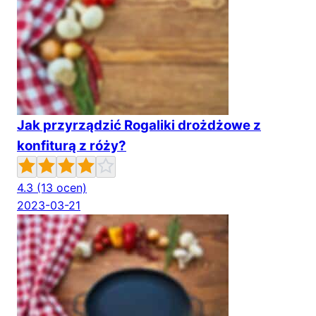
Jak przyrządzić Rogaliki drożdżowe z
konfiturą z róży?
4.3
(13 ocen)
2023-03-21