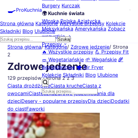
Burgery
Kurczak
🍳
ProKuchnia
🌍 Kuchnie świata
Włoska
Polska
Azjatycka
Strona główna
Kategorie
Wszystkie przepisy
Kolekcje
Meksykańska
Amerykańska
Zobacz
Składniki
Blog
Ulubione
wszystkie →
Szukaj
Przepisy
Strona główna
/
Kategorie
/
Zdrowe jedzenie
/
Strona
🔥 Wszystkie przepisy
💪 Przepisy Fit
2
🥗 Wegetariańskie
🌱 Wegańskie
🌾
Zdrowe jedzenie
Bezglutenowe
🌪️ Air Fryer
Kolekcje
Składniki
Blog
Ulubione
129 przepisów · strona 2 z 3
Ciasta drożdżowe
Ciasta kruche
Ciasta z
owocami
Ciasteczka
Zdrowe jedzenie
dania dla
dzieci
Desery - popularne przepisy
Dla dzieci
Dodatki
do ciast
Faworki