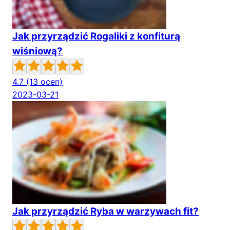
Jak przyrządzić Rogaliki z konfiturą
wiśniową?
4.7
(13 ocen)
2023-03-21
Jak przyrządzić Ryba w warzywach fit?