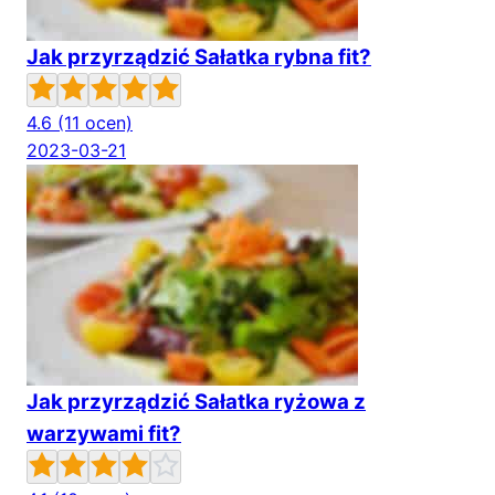
Jak przyrządzić Sałatka rybna fit?
4.6
(11 ocen)
2023-03-21
Jak przyrządzić Sałatka ryżowa z
warzywami fit?