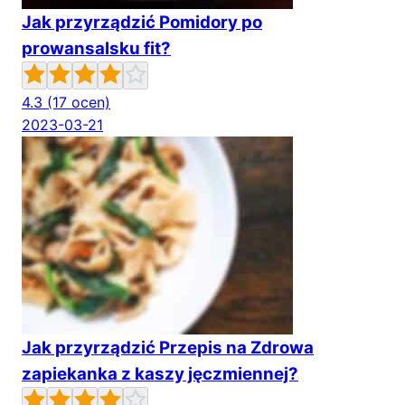
Jak przyrządzić Pomidory po
prowansalsku fit?
4.3
(17 ocen)
2023-03-21
Jak przyrządzić Przepis na Zdrowa
zapiekanka z kaszy jęczmiennej?