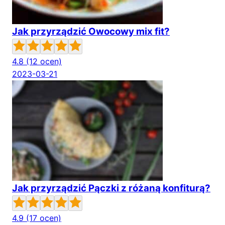
Jak przyrządzić Owocowy mix fit?
4.8
(12 ocen)
2023-03-21
Jak przyrządzić Pączki z różaną konfiturą?
4.9
(17 ocen)