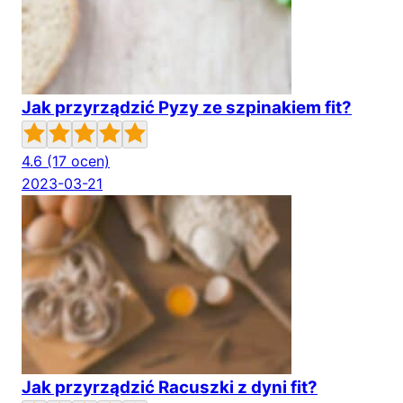
Jak przyrządzić Pyzy ze szpinakiem fit?
4.6
(17 ocen)
2023-03-21
Jak przyrządzić Racuszki z dyni fit?