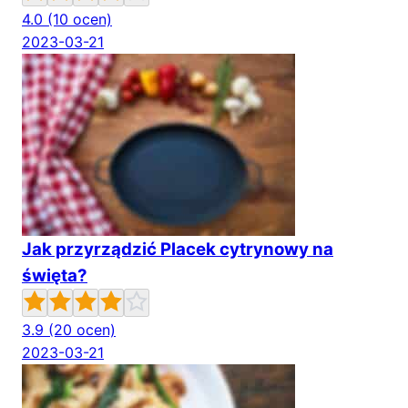
4.0
(10 ocen)
2023-03-21
Jak przyrządzić Placek cytrynowy na
święta?
3.9
(20 ocen)
2023-03-21