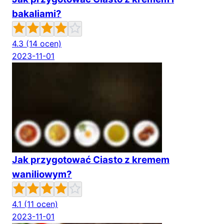
bakaliami?
4.3
(14 ocen)
2023-11-01
Jak przygotować Ciasto z kremem
waniliowym?
4.1
(11 ocen)
2023-11-01