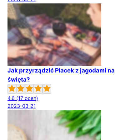
Jak przyrządzić Placek z jagodami na
święta?
4.6
(17 ocen)
2023-03-21