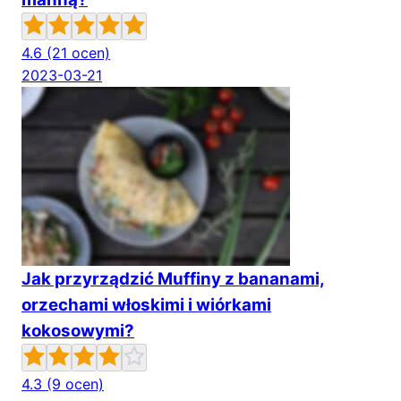
4.6
(21 ocen)
2023-03-21
Jak przyrządzić Muffiny z bananami,
orzechami włoskimi i wiórkami
kokosowymi?
4.3
(9 ocen)