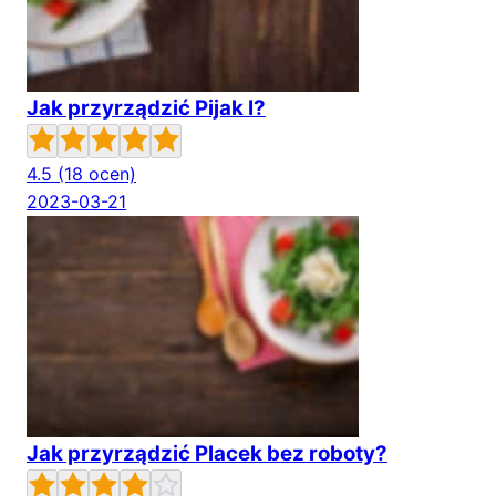
Jak przyrządzić Pijak I?
4.5
(18 ocen)
2023-03-21
Jak przyrządzić Placek bez roboty?