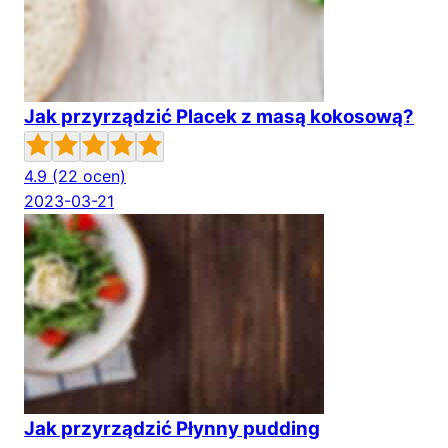
Jak przyrządzić Placek z masą kokosową?
4.9
(22 ocen)
2023-03-21
Jak przyrządzić Płynny pudding