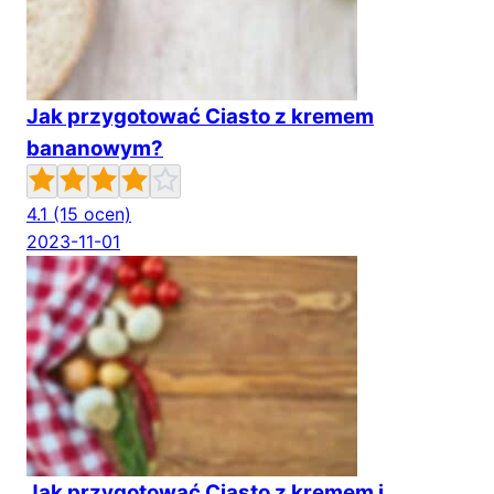
Jak przygotować Ciasto z kremem
bananowym?
4.1
(15 ocen)
2023-11-01
Jak przygotować Ciasto z kremem i