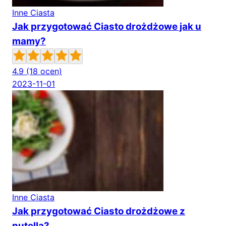
Inne Ciasta
Jak przygotować Ciasto drożdżowe jak u
mamy?
4.9
(18 ocen)
2023-11-01
Inne Ciasta
Jak przygotować Ciasto drożdżowe z
nutellą?