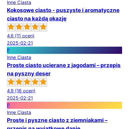
Inne Ciasta
Kokosowe ciasto - puszyste i aromatyczne
ciasto na każdą okazję
4.6
(11 ocen)
2025-02-21
P
Inne Ciasta
Proste ciasto ucierane z jagodami – przepis
na pyszny deser
4.9
(16 ocen)
2025-02-21
P
Inne Ciasta
Proste i pyszne ciasto z ziemniakami –
przepis na wyjątkowe danie