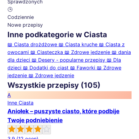
Sprawdzonych
🕒
Codziennie
Nowe przepisy
Inne podkategorie w Ciasta
📖
Ciasta drożdżowe
📖
Ciasta kruche
📖
Ciasta z
owocami
📖
Ciasteczka
📖
Zdrowe jedzenie
📖
dania
dla dzieci
📖
Desery - popularne przepisy
📖
Dla
dzieci
📖
Dodatki do ciast
📖
Faworki
📖
Zdrowe
jedzenie
📖
Zdrowe jedzenie
Wszystkie przepisy (105)
A
Inne Ciasta
Aniołek – puszyste ciasto, które podbije
Twoje podniebienie
3.9
(12 ocen)