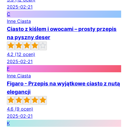
2025-02-21
C
Inne Ciasta
Ciasto z kiślem i owocami – prosty przepis
na pyszny deser
4.2
(12 ocen)
2025-02-21
F
Inne Ciasta
Figaro - Przepis na wyjątkowe ciasto z nutą
elegancji
4.6
(9 ocen)
2025-02-21
K