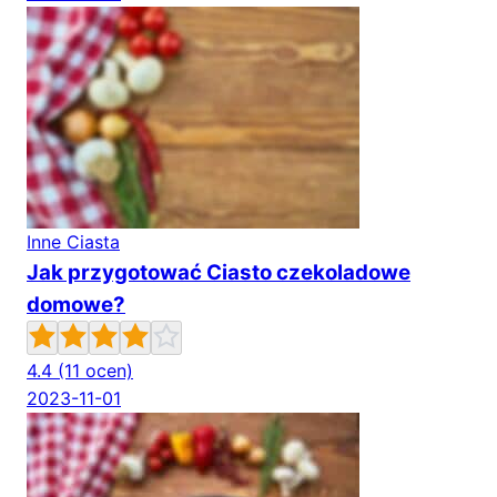
Inne Ciasta
Jak przygotować Ciasto czekoladowe
domowe?
4.4
(11 ocen)
2023-11-01