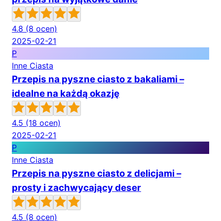
4.8
(8 ocen)
2025-02-21
P
Inne Ciasta
Przepis na pyszne ciasto z bakaliami –
idealne na każdą okazję
4.5
(18 ocen)
2025-02-21
P
Inne Ciasta
Przepis na pyszne ciasto z delicjami –
prosty i zachwycający deser
4.5
(8 ocen)