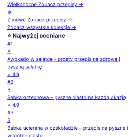
Wielkanocne
Zobacz przepisy →
❄️
Zimowe
Zobacz przepisy →
Zobacz wszystkie kolekcje →
⭐ Najwyżej oceniane
#1
A
Awokado w sałatce - prosty przepis na zdrową i
pyszną sałatkę
⭐ 4.9
#2
B
Babka orzechowa – pyszne ciasto na każdą okazję
⭐ 4.9
#3
B
Babka ucierana w czekoladzie – przepis na pyszne i
wilgotne ciasto