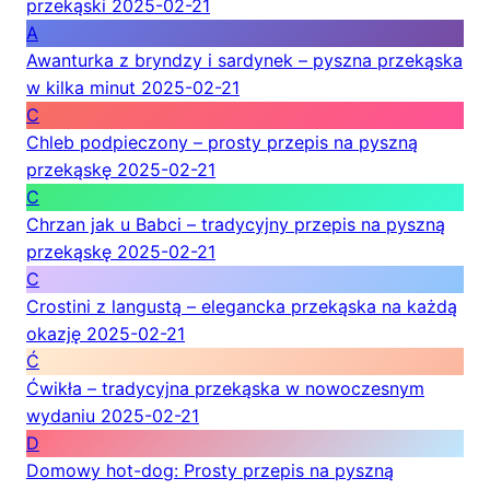
przekąski
2025-02-21
A
Awanturka z bryndzy i sardynek – pyszna przekąska
w kilka minut
2025-02-21
C
Chleb podpieczony – prosty przepis na pyszną
przekąskę
2025-02-21
C
Chrzan jak u Babci – tradycyjny przepis na pyszną
przekąskę
2025-02-21
C
Crostini z langustą – elegancka przekąska na każdą
okazję
2025-02-21
Ć
Ćwikła – tradycyjna przekąska w nowoczesnym
wydaniu
2025-02-21
D
Domowy hot-dog: Prosty przepis na pyszną