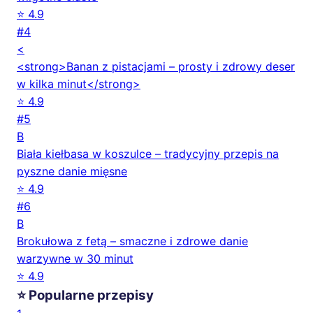
⭐ 4.9
#4
<
<strong>Banan z pistacjami – prosty i zdrowy deser
w kilka minut</strong>
⭐ 4.9
#5
B
Biała kiełbasa w koszulce – tradycyjny przepis na
pyszne danie mięsne
⭐ 4.9
#6
B
Brokułowa z fetą – smaczne i zdrowe danie
warzywne w 30 minut
⭐ 4.9
⭐ Popularne przepisy