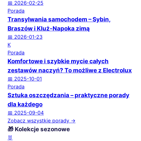
📅 2026-02-25
Porada
Transylwania samochodem – Sybin,
Braszów i Kluż-Napoka zimą
📅 2026-01-23
K
Porada
Komfortowe i szybkie mycie całych
zestawów naczyń? To możliwe z Electrolux
📅 2025-10-01
Porada
Sztuka oszczędzania – praktyczne porady
dla każdego
📅 2025-09-04
Zobacz wszystkie porady →
🎁 Kolekcje sezonowe
🐰