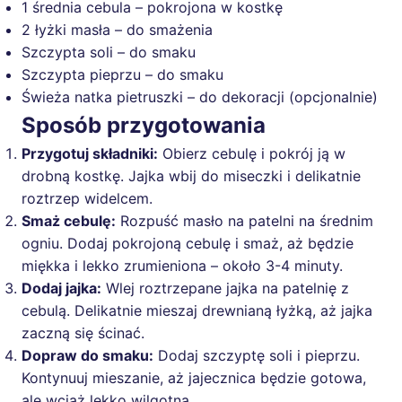
1 średnia cebula – pokrojona w kostkę
2 łyżki masła – do smażenia
Szczypta soli – do smaku
Szczypta pieprzu – do smaku
Świeża natka pietruszki – do dekoracji (opcjonalnie)
Sposób przygotowania
Przygotuj składniki:
Obierz cebulę i pokrój ją w
drobną kostkę. Jajka wbij do miseczki i delikatnie
roztrzep widelcem.
Smaż cebulę:
Rozpuść masło na patelni na średnim
ogniu. Dodaj pokrojoną cebulę i smaż, aż będzie
miękka i lekko zrumieniona – około 3-4 minuty.
Dodaj jajka:
Wlej roztrzepane jajka na patelnię z
cebulą. Delikatnie mieszaj drewnianą łyżką, aż jajka
zaczną się ścinać.
Dopraw do smaku:
Dodaj szczyptę soli i pieprzu.
Kontynuuj mieszanie, aż jajecznica będzie gotowa,
ale wciąż lekko wilgotna.