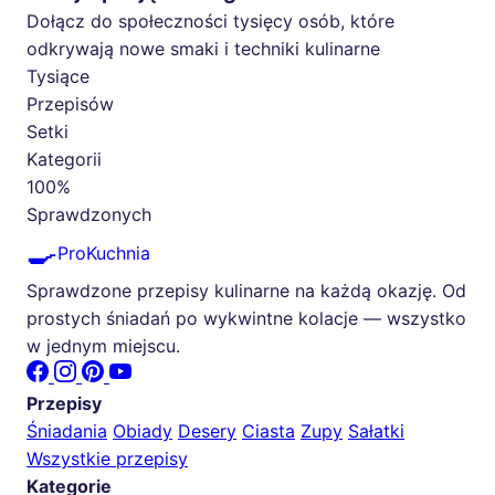
Dołącz do społeczności tysięcy osób, które
odkrywają nowe smaki i techniki kulinarne
Tysiące
Przepisów
Setki
Kategorii
100%
Sprawdzonych
🍳
ProKuchnia
Sprawdzone przepisy kulinarne na każdą okazję. Od
prostych śniadań po wykwintne kolacje — wszystko
w jednym miejscu.
Przepisy
Śniadania
Obiady
Desery
Ciasta
Zupy
Sałatki
Wszystkie przepisy
Kategorie