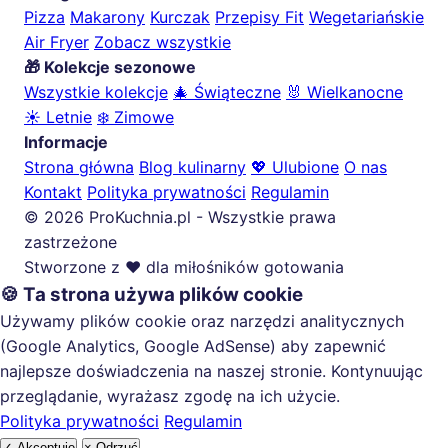
Pizza
Makarony
Kurczak
Przepisy Fit
Wegetariańskie
Air Fryer
Zobacz wszystkie
🎁 Kolekcje sezonowe
Wszystkie kolekcje
🎄 Świąteczne
🐰 Wielkanocne
☀️ Letnie
❄️ Zimowe
Informacje
Strona główna
Blog kulinarny
💖 Ulubione
O nas
Kontakt
Polityka prywatności
Regulamin
© 2026 ProKuchnia.pl - Wszystkie prawa
zastrzeżone
Stworzone z ❤️ dla miłośników gotowania
🍪 Ta strona używa plików cookie
Używamy plików cookie oraz narzędzi analitycznych
(Google Analytics, Google AdSense) aby zapewnić
najlepsze doświadczenia na naszej stronie. Kontynuując
przeglądanie, wyrażasz zgodę na ich użycie.
Polityka prywatności
Regulamin
✓ Akceptuję
× Odrzuć