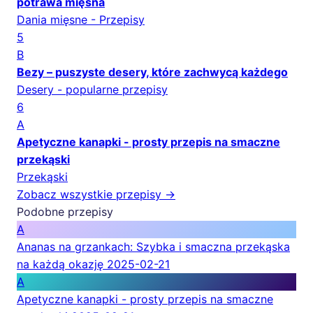
potrawa mięsna
Dania mięsne - Przepisy
5
B
Bezy – puszyste desery, które zachwycą każdego
Desery - popularne przepisy
6
A
Apetyczne kanapki - prosty przepis na smaczne
przekąski
Przekąski
Zobacz wszystkie przepisy →
Podobne przepisy
A
Ananas na grzankach: Szybka i smaczna przekąska
na każdą okazję
2025-02-21
A
Apetyczne kanapki - prosty przepis na smaczne