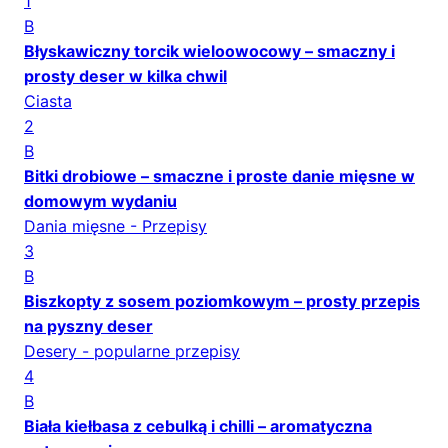
1
B
Błyskawiczny torcik wieloowocowy – smaczny i
prosty deser w kilka chwil
Ciasta
2
B
Bitki drobiowe – smaczne i proste danie mięsne w
domowym wydaniu
Dania mięsne - Przepisy
3
B
Biszkopty z sosem poziomkowym – prosty przepis
na pyszny deser
Desery - popularne przepisy
4
B
Biała kiełbasa z cebulką i chilli – aromatyczna