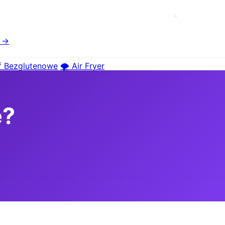
e →
 Bezglutenowe
🌪️ Air Fryer
e?