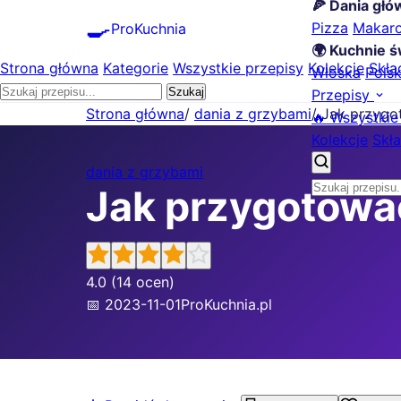
🍕 Dania gł
🍳
Pizza
Makar
ProKuchnia
🌍 Kuchnie ś
Strona główna
Kategorie
Wszystkie przepisy
Kolekcje
Skła
Włoska
Pols
Szukaj
Przepisy
Strona główna
/
dania z grzybami
/
Jak przygo
🔥 Wszystkie
Kolekcje
Skła
dania z grzybami
Jak przygotowa
4.0
(14 ocen)
📅 2023-11-01
ProKuchnia.pl