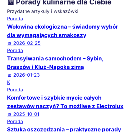
📰 Porady kulinarne dla Ciebie
Przydatne artykuły i wskazówki
Porada
Wołowina ekologiczna – świadomy wybór
dla wymagających smakoszy
📅 2026-02-25
Porada
Transylwania samochodem – Sybin,
Braszów i Kluż-Napoka zimą
📅 2026-01-23
K
Porada
Komfortowe i szybkie mycie całych
zestawów naczyń? To możliwe z Electrolux
📅 2025-10-01
Porada
Sztuka oszczędzania – praktyczne porady