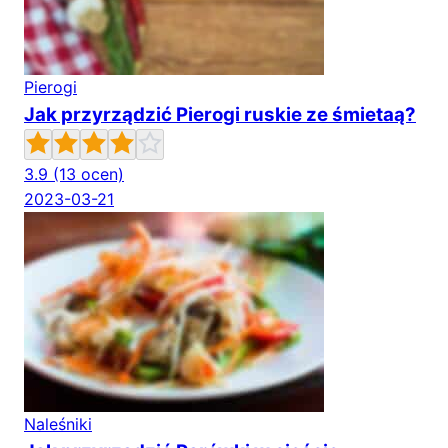
Pierogi
Jak przyrządzić Pierogi ruskie ze śmietaą?
3.9
(13 ocen)
2023-03-21
Naleśniki