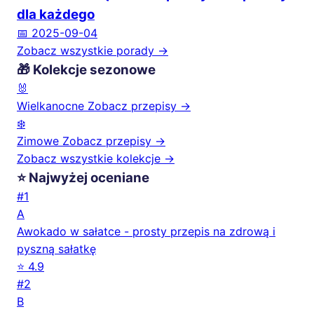
dla każdego
📅 2025-09-04
Zobacz wszystkie porady →
🎁 Kolekcje sezonowe
🐰
Wielkanocne
Zobacz przepisy →
❄️
Zimowe
Zobacz przepisy →
Zobacz wszystkie kolekcje →
⭐ Najwyżej oceniane
#1
A
Awokado w sałatce - prosty przepis na zdrową i
pyszną sałatkę
⭐ 4.9
#2
B