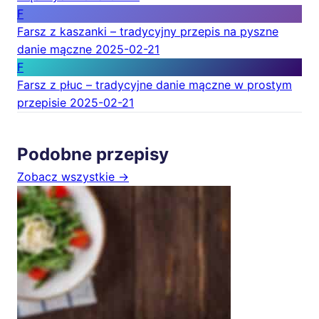
F
Farsz z kaszanki – tradycyjny przepis na pyszne
danie mączne
2025-02-21
F
Farsz z płuc – tradycyjne danie mączne w prostym
przepisie
2025-02-21
Podobne przepisy
Zobacz wszystkie →