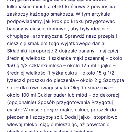
kilkanaście minut, a efekt końcowy z pewnością
zaskoczy każdego smakosza. W tym artykule
podpowiadamy, jak krok po kroku przygotować
banany w cieście domowe , aby były idealnie
chrupiące i aromatyczne. Sprawdź nasz przepis i
ciesz się smakiem tego wyjątkowego dania!
Składniki i proporcje 2 dojrzałe banany – najlepiej
średniej wielkości 1 szklanka mąki pszennej – około
150 g 1/2 szklanki mleka – około 125 ml 1 jajko –
średniej wielkości 1 łyżka cukru – około 15 g 1/2
łyżeczki proszku do pieczenia – około 2 g Szczypta
soli – dla równowagi smaku Olej do smażenia –
około 100 ml Cukier puder lub miód – do dekoracji
(opcjonalnie) Sposób przygotowania Przygotuj
ciasto: W misce połącz mąkę, cukier, proszek do
pieczenia i szczyptę soli. Dodaj jajko i stopniowo
wlewaj mleko, ciągle mieszając, aż powstanie
gładkie ciasto o konsystencji śmietany.