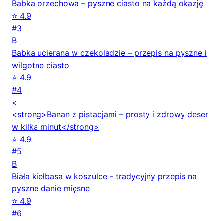
Babka orzechowa – pyszne ciasto na każdą okazję
⭐ 4.9
#3
B
Babka ucierana w czekoladzie – przepis na pyszne i
wilgotne ciasto
⭐ 4.9
#4
<
<strong>Banan z pistacjami – prosty i zdrowy deser
w kilka minut</strong>
⭐ 4.9
#5
B
Biała kiełbasa w koszulce – tradycyjny przepis na
pyszne danie mięsne
⭐ 4.9
#6