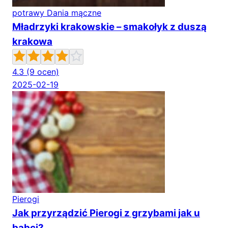
potrawy Dania mączne
Mładrzyki krakowskie – smakołyk z duszą
krakowa
4.3
(9 ocen)
2025-02-19
Pierogi
Jak przyrządzić Pierogi z grzybami jak u
babci?