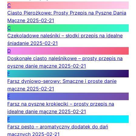
C
Ciasto Pierożkowe: Prosty Przepis na Pyszne Dania
Mączne
2025-02-21
C
Czekoladowe naleśniki – słodki przepis na idealne
śniadanie
2025-02-21
D
Doskonałe ciasto naleśnikowe – prosty przepis na
pyszne danie mączne
2025-02-21
F
Farsz dyniowo-serowy: Smaczne i proste danie
mączne
2025-02-21
F
Farsz na pyszne krokieciki – prosty przepis na
idealne danie mączne
2025-02-21
F
Farsz pesto – aromatyczny dodatek do dań
mącznych
2025-02-21