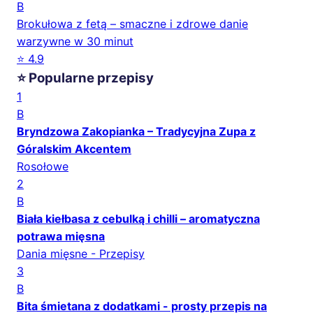
B
Brokułowa z fetą – smaczne i zdrowe danie
warzywne w 30 minut
⭐ 4.9
⭐ Popularne przepisy
1
B
Bryndzowa Zakopianka – Tradycyjna Zupa z
Góralskim Akcentem
Rosołowe
2
B
Biała kiełbasa z cebulką i chilli – aromatyczna
potrawa mięsna
Dania mięsne - Przepisy
3
B
Bita śmietana z dodatkami - prosty przepis na