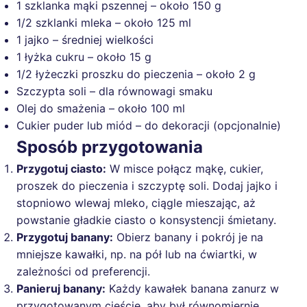
1 szklanka mąki pszennej – około 150 g
1/2 szklanki mleka – około 125 ml
1 jajko – średniej wielkości
1 łyżka cukru – około 15 g
1/2 łyżeczki proszku do pieczenia – około 2 g
Szczypta soli – dla równowagi smaku
Olej do smażenia – około 100 ml
Cukier puder lub miód – do dekoracji (opcjonalnie)
Sposób przygotowania
Przygotuj ciasto:
W misce połącz mąkę, cukier,
proszek do pieczenia i szczyptę soli. Dodaj jajko i
stopniowo wlewaj mleko, ciągle mieszając, aż
powstanie gładkie ciasto o konsystencji śmietany.
Przygotuj banany:
Obierz banany i pokrój je na
mniejsze kawałki, np. na pół lub na ćwiartki, w
zależności od preferencji.
Panieruj banany:
Każdy kawałek banana zanurz w
przygotowanym cieście, aby był równomiernie