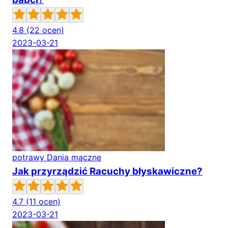
4.8
(22 ocen)
2023-03-21
potrawy Dania mączne
Jak przyrządzić Racuchy błyskawiczne?
4.7
(11 ocen)
2023-03-21