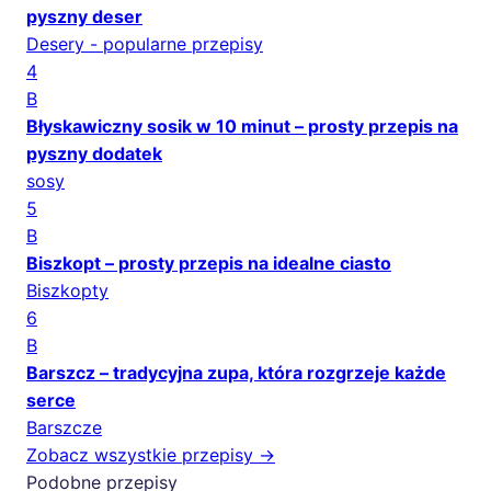
pyszny deser
Desery - popularne przepisy
4
B
Błyskawiczny sosik w 10 minut – prosty przepis na
pyszny dodatek
sosy
5
B
Biszkopt – prosty przepis na idealne ciasto
Biszkopty
6
B
Barszcz – tradycyjna zupa, która rozgrzeje każde
serce
Barszcze
Zobacz wszystkie przepisy →
Podobne przepisy