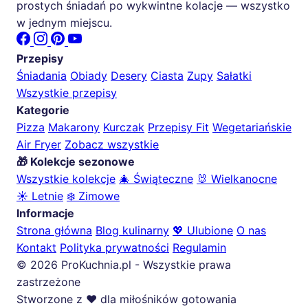
prostych śniadań po wykwintne kolacje — wszystko
w jednym miejscu.
Przepisy
Śniadania
Obiady
Desery
Ciasta
Zupy
Sałatki
Wszystkie przepisy
Kategorie
Pizza
Makarony
Kurczak
Przepisy Fit
Wegetariańskie
Air Fryer
Zobacz wszystkie
🎁 Kolekcje sezonowe
Wszystkie kolekcje
🎄 Świąteczne
🐰 Wielkanocne
☀️ Letnie
❄️ Zimowe
Informacje
Strona główna
Blog kulinarny
💖 Ulubione
O nas
Kontakt
Polityka prywatności
Regulamin
© 2026 ProKuchnia.pl - Wszystkie prawa
zastrzeżone
Stworzone z ❤️ dla miłośników gotowania