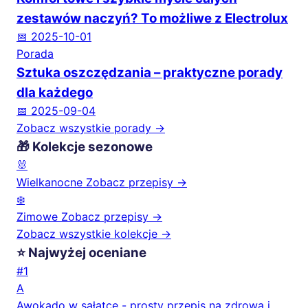
zestawów naczyń? To możliwe z Electrolux
📅 2025-10-01
Porada
Sztuka oszczędzania – praktyczne porady
dla każdego
📅 2025-09-04
Zobacz wszystkie porady →
🎁 Kolekcje sezonowe
🐰
Wielkanocne
Zobacz przepisy →
❄️
Zimowe
Zobacz przepisy →
Zobacz wszystkie kolekcje →
⭐ Najwyżej oceniane
#1
A
Awokado w sałatce - prosty przepis na zdrową i