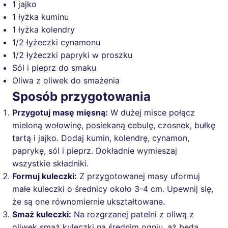
1 jajko
1 łyżka kuminu
1 łyżka kolendry
1/2 łyżeczki cynamonu
1/2 łyżeczki papryki w proszku
Sól i pieprz do smaku
Oliwa z oliwek do smażenia
Sposób przygotowania
Przygotuj masę mięsną:
W dużej misce połącz
mieloną wołowinę, posiekaną cebulę, czosnek, bułkę
tartą i jajko. Dodaj kumin, kolendrę, cynamon,
paprykę, sól i pieprz. Dokładnie wymieszaj
wszystkie składniki.
Formuj kuleczki:
Z przygotowanej masy uformuj
małe kuleczki o średnicy około 3-4 cm. Upewnij się,
że są one równomiernie ukształtowane.
Smaż kuleczki:
Na rozgrzanej patelni z oliwą z
oliwek smaż kuleczki na średnim ogniu, aż będą