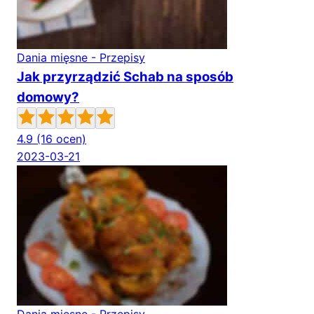
Dania mięsne - Przepisy
Jak przyrządzić Schab na sposób
domowy?
4.9
(16 ocen)
2023-03-21