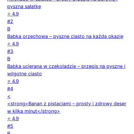
pyszną sałatkę
⭐ 4.9
#2
B
Babka orzechowa – pyszne ciasto na każdą okazję
⭐ 4.9
#3
B
Babka ucierana w czekoladzie – przepis na pyszne i
wilgotne ciasto
⭐ 4.9
#4
<
<strong>Banan z pistacjami – prosty i zdrowy deser
w kilka minut</strong>
⭐ 4.9
#5
B