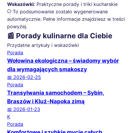
Wskazówki:
Praktyczne porady i triki kucharskie
To podsumowanie zostało wygenerowane
automatycznie. Pełne informacje znajdziesz w treści
powyżej.
📰 Porady kulinarne dla Ciebie
Przydatne artykuły i wskazówki
Porada
Wołowina ekologiczna – świadomy wybór
dla wymagających smakoszy
📅 2026-02-25
Porada
Transylwania samochodem – Sybin,
Braszów i Kluż-Napoka zimą
📅 2026-01-23
K
Porada
Komfortowe i szybkie mycie całych