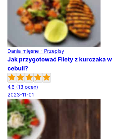
Dania mięsne - Przepisy
Jak przygotować Filety z kurczaka w
cebuli?
4.6
(13 ocen)
2023-11-01