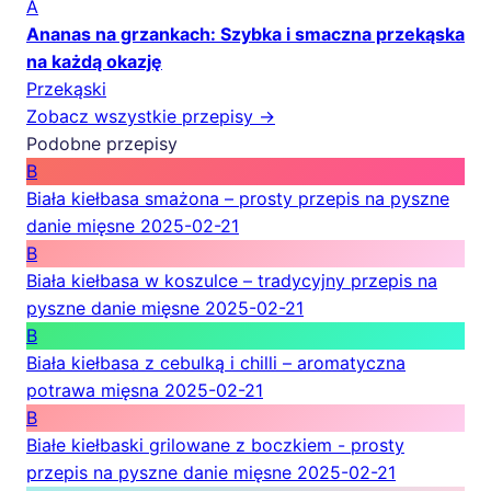
A
Ananas na grzankach: Szybka i smaczna przekąska
na każdą okazję
Przekąski
Zobacz wszystkie przepisy →
Podobne przepisy
B
Biała kiełbasa smażona – prosty przepis na pyszne
danie mięsne
2025-02-21
B
Biała kiełbasa w koszulce – tradycyjny przepis na
pyszne danie mięsne
2025-02-21
B
Biała kiełbasa z cebulką i chilli – aromatyczna
potrawa mięsna
2025-02-21
B
Białe kiełbaski grilowane z boczkiem - prosty
przepis na pyszne danie mięsne
2025-02-21