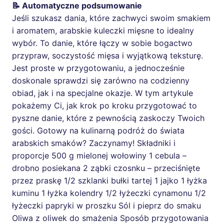
📝 Automatyczne podsumowanie
Jeśli szukasz dania, które zachwyci swoim smakiem
i aromatem, arabskie kuleczki mięsne to idealny
wybór. To danie, które łączy w sobie bogactwo
przypraw, soczystość mięsa i wyjątkową teksturę.
Jest proste w przygotowaniu, a jednocześnie
doskonale sprawdzi się zarówno na codzienny
obiad, jak i na specjalne okazje. W tym artykule
pokażemy Ci, jak krok po kroku przygotować to
pyszne danie, które z pewnością zaskoczy Twoich
gości. Gotowy na kulinarną podróż do świata
arabskich smaków? Zaczynamy! Składniki i
proporcje 500 g mielonej wołowiny 1 cebula –
drobno posiekana 2 ząbki czosnku – przeciśnięte
przez praskę 1/2 szklanki bułki tartej 1 jajko 1 łyżka
kuminu 1 łyżka kolendry 1/2 łyżeczki cynamonu 1/2
łyżeczki papryki w proszku Sól i pieprz do smaku
Oliwa z oliwek do smażenia Sposób przygotowania