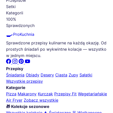
Przepisów
Setki
Kategorii
100%
Sprawdzonych
🍳
ProKuchnia
Sprawdzone przepisy kulinarne na każdą okazję. Od
prostych śniadań po wykwintne kolacje — wszystko
w jednym miejscu.
Przepisy
Śniadania
Obiady
Desery
Ciasta
Zupy
Sałatki
Wszystkie przepisy
Kategorie
Pizza
Makarony
Kurczak
Przepisy Fit
Wegetariańskie
Air Fryer
Zobacz wszystkie
🎁 Kolekcje sezonowe
Wszystkie kolekcje
🎄 Świąteczne
🐰 Wielkanocne