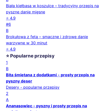
Biała kiełbasa w koszulce – tradycyjny przepis na
pyszne danie mięsne
⭐ 4.9
#6
B
Brokułowa z fetą – smaczne i zdrowe danie
warzywne w 30 minut
⭐ 4.9
⭐ Popularne przepisy
1
B
Bita śmietana z dodatkami - prosty przepis na
pyszny deser
Desery - popularne przepisy
2
A
Ananasowiec - pyszny i prosty przepis na