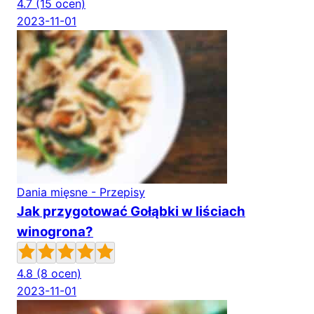
4.7
(15 ocen)
2023-11-01
Dania mięsne - Przepisy
Jak przygotować Gołąbki w liściach
winogrona?
4.8
(8 ocen)
2023-11-01