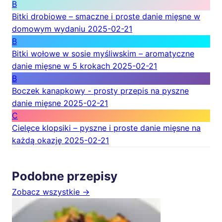
B
Bitki drobiowe – smaczne i proste danie mięsne w
domowym wydaniu
2025-02-21
B
Bitki wołowe w sosie myśliwskim – aromatyczne
danie mięsne w 5 krokach
2025-02-21
B
Boczek kanapkowy - prosty przepis na pyszne
danie mięsne
2025-02-21
C
Cielęce klopsiki – pyszne i proste danie mięsne na
każdą okazję
2025-02-21
Podobne przepisy
Zobacz wszystkie →