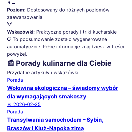
👨‍🍳
Poziom:
Dostosowany do różnych poziomów
zaawansowania
💡
Wskazówki:
Praktyczne porady i triki kucharskie
To podsumowanie zostało wygenerowane
automatycznie. Pełne informacje znajdziesz w treści
powyżej.
📰 Porady kulinarne dla Ciebie
Przydatne artykuły i wskazówki
Porada
Wołowina ekologiczna – świadomy wybór
dla wymagających smakoszy
📅 2026-02-25
Porada
Transylwania samochodem – Sybin,
Braszów i Kluż-Napoka zimą