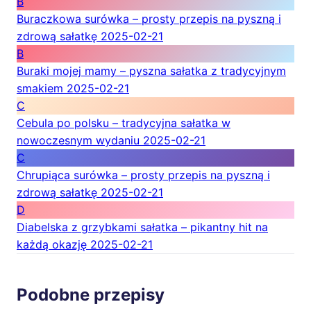
B
Buraczkowa surówka – prosty przepis na pyszną i
zdrową sałatkę
2025-02-21
B
Buraki mojej mamy – pyszna sałatka z tradycyjnym
smakiem
2025-02-21
C
Cebula po polsku – tradycyjna sałatka w
nowoczesnym wydaniu
2025-02-21
C
Chrupiąca surówka – prosty przepis na pyszną i
zdrową sałatkę
2025-02-21
D
Diabelska z grzybkami sałatka – pikantny hit na
każdą okazję
2025-02-21
Podobne przepisy