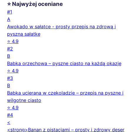
⭐ Najwyżej oceniane
#1
A
Awokado w sałatce - prosty przepis na zdrową i
pyszną sałatkę
⭐ 4.9
#2
B
Babka orzechowa – pyszne ciasto na każdą okazję
⭐ 4.9
#3
B
Babka ucierana w czekoladzie – przepis na pyszne i
wilgotne ciasto
⭐ 4.9
#4
<
<strong>Banan z pistacjami – prosty i zdrowy deser