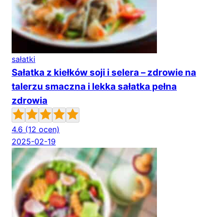
sałatki
Sałatka z kiełków soji i selera – zdrowie na
talerzu smaczna i lekka sałatka pełna
zdrowia
4.6
(12 ocen)
2025-02-19