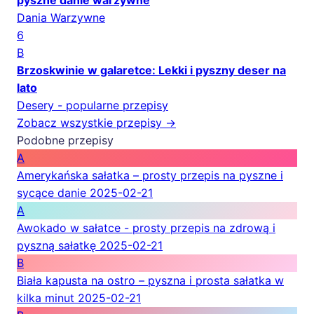
pyszne danie warzywne
Dania Warzywne
6
B
Brzoskwinie w galaretce: Lekki i pyszny deser na
lato
Desery - popularne przepisy
Zobacz wszystkie przepisy →
Podobne przepisy
A
Amerykańska sałatka – prosty przepis na pyszne i
sycące danie
2025-02-21
A
Awokado w sałatce - prosty przepis na zdrową i
pyszną sałatkę
2025-02-21
B
Biała kapusta na ostro – pyszna i prosta sałatka w
kilka minut
2025-02-21