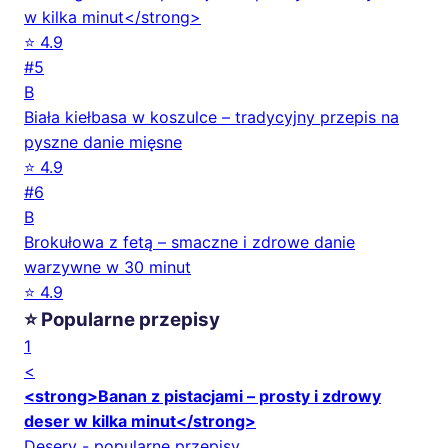
w kilka minut</strong>
⭐ 4.9
#5
B
Biała kiełbasa w koszulce – tradycyjny przepis na
pyszne danie mięsne
⭐ 4.9
#6
B
Brokułowa z fetą – smaczne i zdrowe danie
warzywne w 30 minut
⭐ 4.9
⭐ Popularne przepisy
1
<
<strong>Banan z pistacjami – prosty i zdrowy
deser w kilka minut</strong>
Desery - popularne przepisy