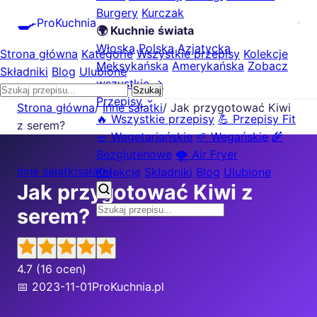
Burgery
Kurczak
🍳
ProKuchnia
🌍 Kuchnie świata
Włoska
Polska
Azjatycka
Strona główna
Kategorie
Wszystkie przepisy
Kolekcje
Meksykańska
Amerykańska
Zobacz
Składniki
Blog
Ulubione
wszystkie →
Szukaj
Przepisy
Strona główna
/
Inne sałatki
/
Jak przygotować Kiwi
🔥 Wszystkie przepisy
💪 Przepisy Fit
z serem?
🥗 Wegetariańskie
🌱 Wegańskie
🌾
Bezglutenowe
🌪️ Air Fryer
Inne sałatki
sałatki
Kolekcje
Składniki
Blog
Ulubione
Jak przygotować Kiwi z
serem?
4.7
(16 ocen)
📅 2023-11-01
ProKuchnia.pl