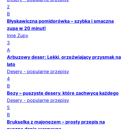
2
B
Błyskawiczna pomidorówka – szybka i smaczna
zupa w 20 minut!
Inne Zupy
3
A
Arbuzowy deser: Lekki, orzeźwiający przysmak na
lato
Desery - popularne przepisy
4
B
Bezy – puszyste desery, które zachwycą każdego
Desery - popularne przepisy
5
B
Brukselka z majonezem – prosty przepis na