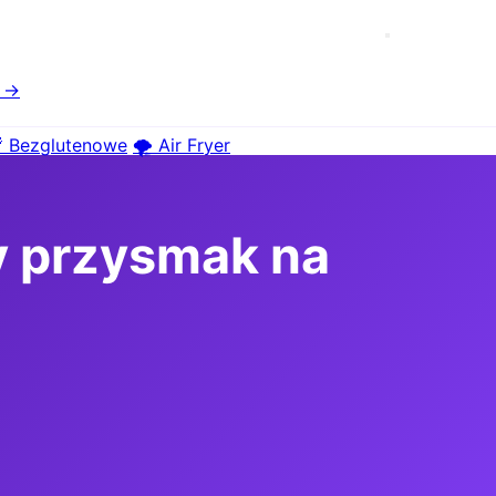
e →
 Bezglutenowe
🌪️ Air Fryer
y przysmak na