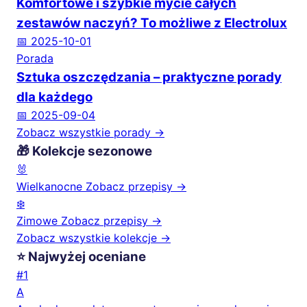
Komfortowe i szybkie mycie całych
zestawów naczyń? To możliwe z Electrolux
📅 2025-10-01
Porada
Sztuka oszczędzania – praktyczne porady
dla każdego
📅 2025-09-04
Zobacz wszystkie porady →
🎁 Kolekcje sezonowe
🐰
Wielkanocne
Zobacz przepisy →
❄️
Zimowe
Zobacz przepisy →
Zobacz wszystkie kolekcje →
⭐ Najwyżej oceniane
#1
A