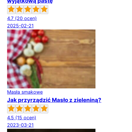
wyjątkową pastę
4.7
(20 ocen)
2025-02-21
Masła smakowe
Jak przyrządzić Masło z zieleniną?
4.5
(15 ocen)
2023-03-21