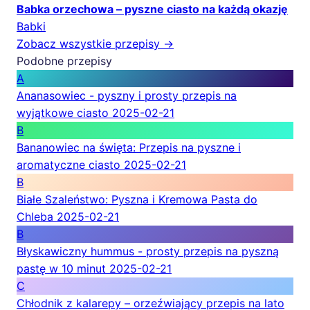
Babka orzechowa – pyszne ciasto na każdą okazję
Babki
Zobacz wszystkie przepisy →
Podobne przepisy
A
Ananasowiec - pyszny i prosty przepis na
wyjątkowe ciasto
2025-02-21
B
Bananowiec na święta: Przepis na pyszne i
aromatyczne ciasto
2025-02-21
B
Białe Szaleństwo: Pyszna i Kremowa Pasta do
Chleba
2025-02-21
B
Błyskawiczny hummus - prosty przepis na pyszną
pastę w 10 minut
2025-02-21
C
Chłodnik z kalarepy – orzeźwiający przepis na lato