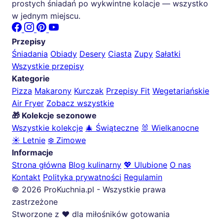
prostych śniadań po wykwintne kolacje — wszystko
w jednym miejscu.
Przepisy
Śniadania
Obiady
Desery
Ciasta
Zupy
Sałatki
Wszystkie przepisy
Kategorie
Pizza
Makarony
Kurczak
Przepisy Fit
Wegetariańskie
Air Fryer
Zobacz wszystkie
🎁 Kolekcje sezonowe
Wszystkie kolekcje
🎄 Świąteczne
🐰 Wielkanocne
☀️ Letnie
❄️ Zimowe
Informacje
Strona główna
Blog kulinarny
💖 Ulubione
O nas
Kontakt
Polityka prywatności
Regulamin
© 2026 ProKuchnia.pl - Wszystkie prawa
zastrzeżone
Stworzone z ❤️ dla miłośników gotowania