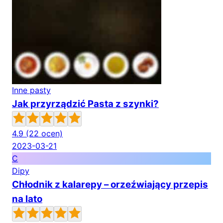
Inne pasty
Jak przyrządzić Pasta z szynki?
4.9
(22 ocen)
2023-03-21
C
Dipy
Chłodnik z kalarepy – orzeźwiający przepis
na lato