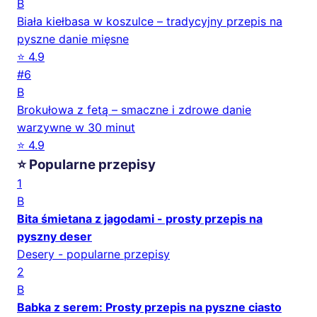
B
Biała kiełbasa w koszulce – tradycyjny przepis na
pyszne danie mięsne
⭐ 4.9
#6
B
Brokułowa z fetą – smaczne i zdrowe danie
warzywne w 30 minut
⭐ 4.9
⭐ Popularne przepisy
1
B
Bita śmietana z jagodami - prosty przepis na
pyszny deser
Desery - popularne przepisy
2
B
Babka z serem: Prosty przepis na pyszne ciasto