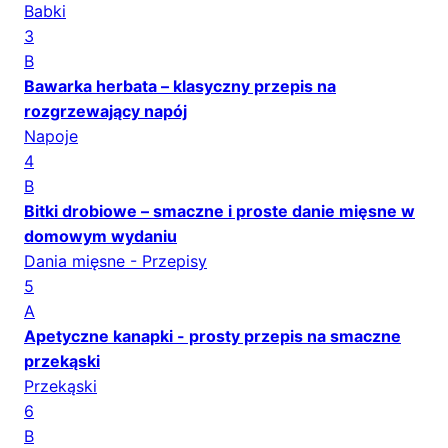
Babki
3
B
Bawarka herbata – klasyczny przepis na
rozgrzewający napój
Napoje
4
B
Bitki drobiowe – smaczne i proste danie mięsne w
domowym wydaniu
Dania mięsne - Przepisy
5
A
Apetyczne kanapki - prosty przepis na smaczne
przekąski
Przekąski
6
B