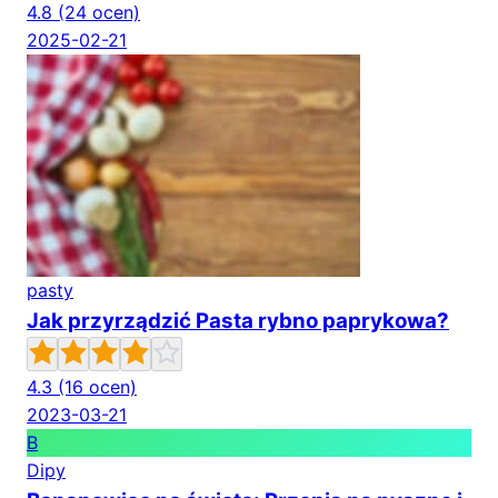
4.8
(24 ocen)
2025-02-21
pasty
Jak przyrządzić Pasta rybno paprykowa?
4.3
(16 ocen)
2023-03-21
B
Dipy