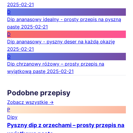
2025-02-21
D
Dip ananasowy idealny - prosty przepis na pyszną
pastę
2025-02-21
D
Dip ananasowy - pyszny deser na każdą okazję
2025-02-21
D
Dip chrzanowy różowy – prosty przepis na
wyjątkową pastę
2025-02-21
Podobne przepisy
Zobacz wszystkie →
P
Dipy
Pyszny dip z orzechami – prosty przepis na