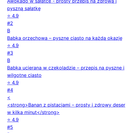
Awokado w sałatce - prosty przepis na zdrową i
pyszną sałatkę
⭐ 4.9
#2
B
Babka orzechowa – pyszne ciasto na każdą okazję
⭐ 4.9
#3
B
Babka ucierana w czekoladzie – przepis na pyszne i
wilgotne ciasto
⭐ 4.9
#4
<
<strong>Banan z pistacjami – prosty i zdrowy deser
w kilka minut</strong>
⭐ 4.9
#5