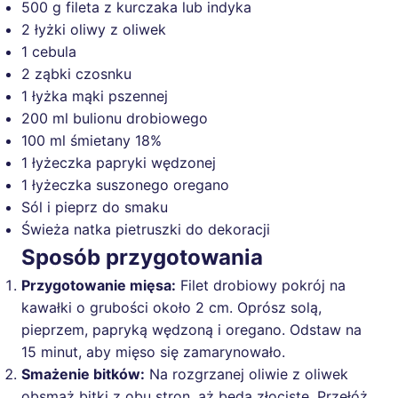
500 g fileta z kurczaka lub indyka
2 łyżki oliwy z oliwek
1 cebula
2 ząbki czosnku
1 łyżka mąki pszennej
200 ml bulionu drobiowego
100 ml śmietany 18%
1 łyżeczka papryki wędzonej
1 łyżeczka suszonego oregano
Sól i pieprz do smaku
Świeża natka pietruszki do dekoracji
Sposób przygotowania
Przygotowanie mięsa:
Filet drobiowy pokrój na
kawałki o grubości około 2 cm. Oprósz solą,
pieprzem, papryką wędzoną i oregano. Odstaw na
15 minut, aby mięso się zamarynowało.
Smażenie bitków:
Na rozgrzanej oliwie z oliwek
obsmaż bitki z obu stron, aż będą złociste. Przełóż