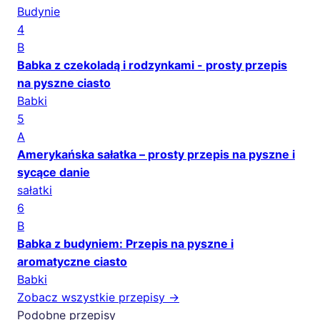
Budynie
4
B
Babka z czekoladą i rodzynkami - prosty przepis
na pyszne ciasto
Babki
5
A
Amerykańska sałatka – prosty przepis na pyszne i
sycące danie
sałatki
6
B
Babka z budyniem: Przepis na pyszne i
aromatyczne ciasto
Babki
Zobacz wszystkie przepisy →
Podobne przepisy