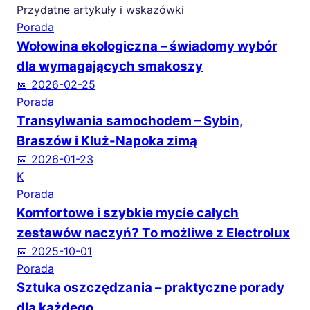
Przydatne artykuły i wskazówki
Porada
Wołowina ekologiczna – świadomy wybór
dla wymagających smakoszy
📅 2026-02-25
Porada
Transylwania samochodem – Sybin,
Braszów i Kluż-Napoka zimą
📅 2026-01-23
K
Porada
Komfortowe i szybkie mycie całych
zestawów naczyń? To możliwe z Electrolux
📅 2025-10-01
Porada
Sztuka oszczędzania – praktyczne porady
dla każdego