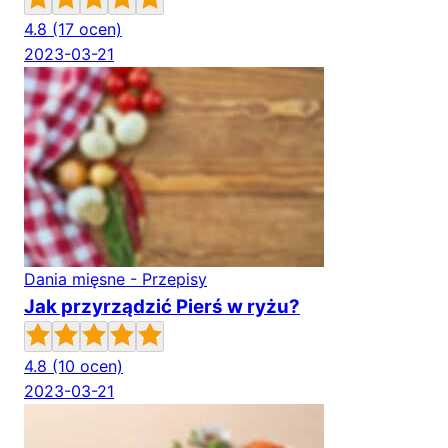
4.8
(17 ocen)
2023-03-21
Dania mięsne - Przepisy
Jak przyrządzić Pierś w ryżu?
4.8
(10 ocen)
2023-03-21