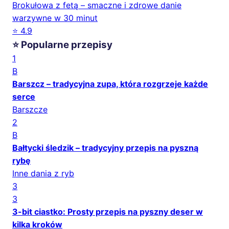
Brokułowa z fetą – smaczne i zdrowe danie
warzywne w 30 minut
⭐ 4.9
⭐ Popularne przepisy
1
B
Barszcz – tradycyjna zupa, która rozgrzeje każde
serce
Barszcze
2
B
Bałtycki śledzik – tradycyjny przepis na pyszną
rybę
Inne dania z ryb
3
3
3-bit ciastko: Prosty przepis na pyszny deser w
kilka kroków