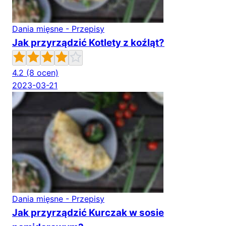
Dania mięsne - Przepisy
Jak przyrządzić Kotlety z koźląt?
4.2
(8 ocen)
2023-03-21
Dania mięsne - Przepisy
Jak przyrządzić Kurczak w sosie