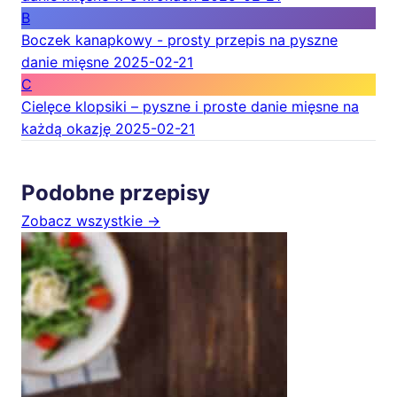
B
Boczek kanapkowy - prosty przepis na pyszne
danie mięsne
2025-02-21
C
Cielęce klopsiki – pyszne i proste danie mięsne na
każdą okazję
2025-02-21
Podobne przepisy
Zobacz wszystkie →