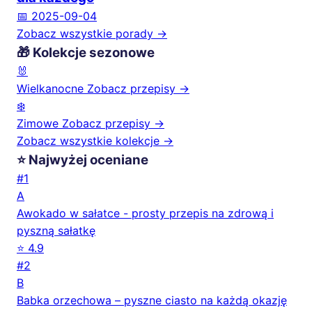
📅 2025-09-04
Zobacz wszystkie porady →
🎁 Kolekcje sezonowe
🐰
Wielkanocne
Zobacz przepisy →
❄️
Zimowe
Zobacz przepisy →
Zobacz wszystkie kolekcje →
⭐ Najwyżej oceniane
#1
A
Awokado w sałatce - prosty przepis na zdrową i
pyszną sałatkę
⭐ 4.9
#2
B
Babka orzechowa – pyszne ciasto na każdą okazję