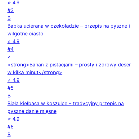
⭐ 4.9
#3
B
Babka ucierana w czekoladzie – przepis na pyszne i
wilgotne ciasto
⭐ 4.9
#4
<
<strong>Banan z pistacjami – prosty i zdrowy deser
w kilka minut</strong>
⭐ 4.9
#5
B
Biała kiełbasa w koszulce – tradycyjny przepis na
pyszne danie mięsne
⭐ 4.9
#6
B