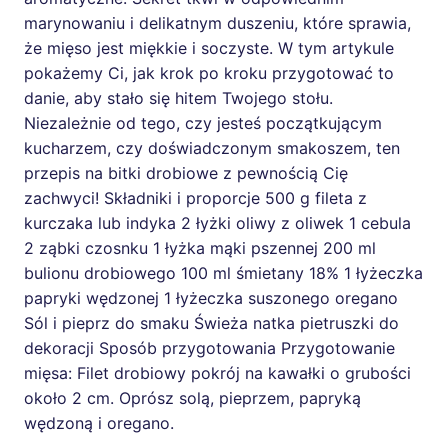
marynowaniu i delikatnym duszeniu, które sprawia,
że mięso jest miękkie i soczyste. W tym artykule
pokażemy Ci, jak krok po kroku przygotować to
danie, aby stało się hitem Twojego stołu.
Niezależnie od tego, czy jesteś początkującym
kucharzem, czy doświadczonym smakoszem, ten
przepis na bitki drobiowe z pewnością Cię
zachwyci! Składniki i proporcje 500 g fileta z
kurczaka lub indyka 2 łyżki oliwy z oliwek 1 cebula
2 ząbki czosnku 1 łyżka mąki pszennej 200 ml
bulionu drobiowego 100 ml śmietany 18% 1 łyżeczka
papryki wędzonej 1 łyżeczka suszonego oregano
Sól i pieprz do smaku Świeża natka pietruszki do
dekoracji Sposób przygotowania Przygotowanie
mięsa: Filet drobiowy pokrój na kawałki o grubości
około 2 cm. Oprósz solą, pieprzem, papryką
wędzoną i oregano.