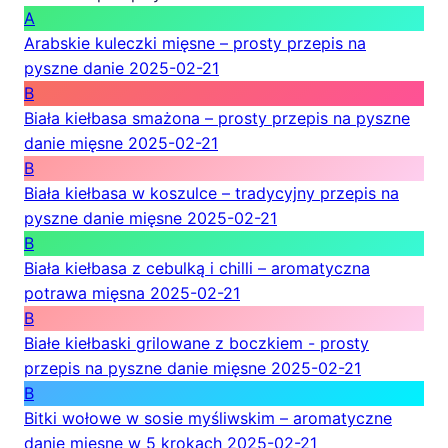
A
Arabskie kuleczki mięsne – prosty przepis na
pyszne danie
2025-02-21
B
Biała kiełbasa smażona – prosty przepis na pyszne
danie mięsne
2025-02-21
B
Biała kiełbasa w koszulce – tradycyjny przepis na
pyszne danie mięsne
2025-02-21
B
Biała kiełbasa z cebulką i chilli – aromatyczna
potrawa mięsna
2025-02-21
B
Białe kiełbaski grilowane z boczkiem - prosty
przepis na pyszne danie mięsne
2025-02-21
B
Bitki wołowe w sosie myśliwskim – aromatyczne
danie mięsne w 5 krokach
2025-02-21