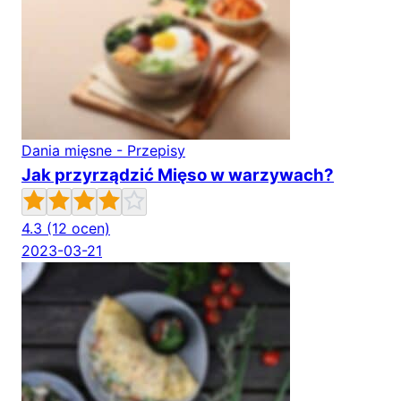
Dania mięsne - Przepisy
Jak przyrządzić Mięso w warzywach?
4.3
(12 ocen)
2023-03-21