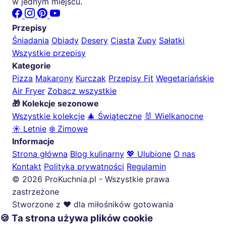
w jednym miejscu.
Przepisy
Śniadania
Obiady
Desery
Ciasta
Zupy
Sałatki
Wszystkie przepisy
Kategorie
Pizza
Makarony
Kurczak
Przepisy Fit
Wegetariańskie
Air Fryer
Zobacz wszystkie
🎁 Kolekcje sezonowe
Wszystkie kolekcje
🎄 Świąteczne
🐰 Wielkanocne
☀️ Letnie
❄️ Zimowe
Informacje
Strona główna
Blog kulinarny
💖 Ulubione
O nas
Kontakt
Polityka prywatności
Regulamin
© 2026 ProKuchnia.pl - Wszystkie prawa
zastrzeżone
Stworzone z ❤️ dla miłośników gotowania
🍪 Ta strona używa plików cookie