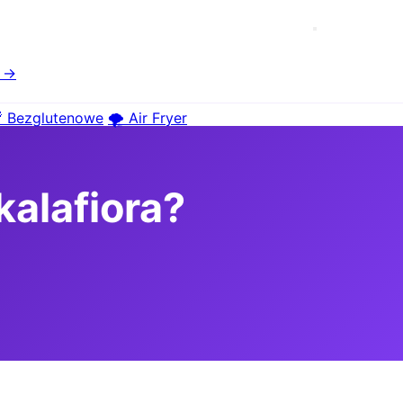
e →
 Bezglutenowe
🌪️ Air Fryer
kalafiora?