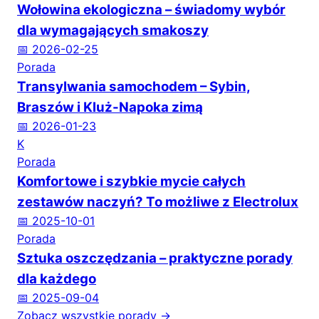
Wołowina ekologiczna – świadomy wybór
dla wymagających smakoszy
📅 2026-02-25
Porada
Transylwania samochodem – Sybin,
Braszów i Kluż-Napoka zimą
📅 2026-01-23
K
Porada
Komfortowe i szybkie mycie całych
zestawów naczyń? To możliwe z Electrolux
📅 2025-10-01
Porada
Sztuka oszczędzania – praktyczne porady
dla każdego
📅 2025-09-04
Zobacz wszystkie porady →