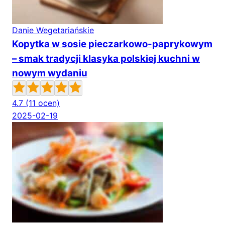
Danie Wegetariańskie
Kopytka w sosie pieczarkowo-paprykowym
– smak tradycji klasyka polskiej kuchni w
nowym wydaniu
4.7
(11 ocen)
2025-02-19