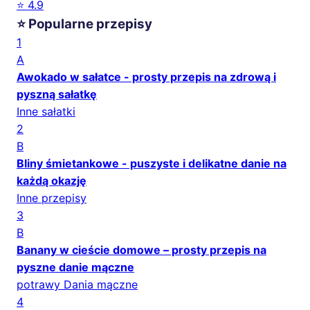
⭐ 4.9
⭐ Popularne przepisy
1
A
Awokado w sałatce - prosty przepis na zdrową i
pyszną sałatkę
Inne sałatki
2
B
Bliny śmietankowe - puszyste i delikatne danie na
każdą okazję
Inne przepisy
3
B
Banany w cieście domowe – prosty przepis na
pyszne danie mączne
potrawy Dania mączne
4