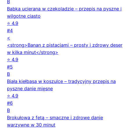
B
Babka ucierana w czekoladzie – przepis na pyszne i
wilgotne ciasto
⭐ 4.9
#4
<
<strong>Banan z pistacjami – prosty i zdrowy deser
w kilka minut</strong>
⭐ 4.9
#5
B
Biała kiełbasa w koszulce – tradycyjny przepis na
pyszne danie mięsne
⭐ 4.9
#6
B
Brokułowa z fetą – smaczne i zdrowe danie
warzywne w 30 minut