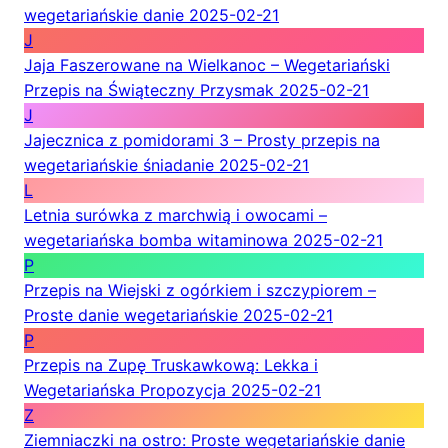
wegetariańskie danie
2025-02-21
J
Jaja Faszerowane na Wielkanoc – Wegetariański
Przepis na Świąteczny Przysmak
2025-02-21
J
Jajecznica z pomidorami 3 – Prosty przepis na
wegetariańskie śniadanie
2025-02-21
L
Letnia surówka z marchwią i owocami –
wegetariańska bomba witaminowa
2025-02-21
P
Przepis na Wiejski z ogórkiem i szczypiorem –
Proste danie wegetariańskie
2025-02-21
P
Przepis na Zupę Truskawkową: Lekka i
Wegetariańska Propozycja
2025-02-21
Z
Ziemniaczki na ostro: Proste wegetariańskie danie