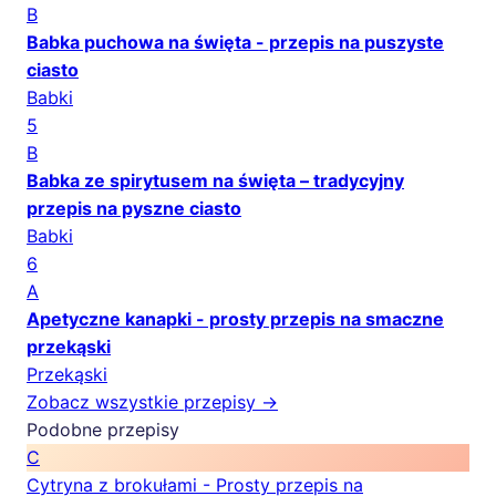
B
Babka puchowa na święta - przepis na puszyste
ciasto
Babki
5
B
Babka ze spirytusem na święta – tradycyjny
przepis na pyszne ciasto
Babki
6
A
Apetyczne kanapki - prosty przepis na smaczne
przekąski
Przekąski
Zobacz wszystkie przepisy →
Podobne przepisy
C
Cytryna z brokułami - Prosty przepis na