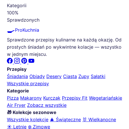
Kategorii
100%
Sprawdzonych
🍳
ProKuchnia
Sprawdzone przepisy kulinarne na każdą okazję. Od
prostych śniadań po wykwintne kolacje — wszystko
w jednym miejscu.
Przepisy
Śniadania
Obiady
Desery
Ciasta
Zupy
Sałatki
Wszystkie przepisy
Kategorie
Pizza
Makarony
Kurczak
Przepisy Fit
Wegetariańskie
Air Fryer
Zobacz wszystkie
🎁 Kolekcje sezonowe
Wszystkie kolekcje
🎄 Świąteczne
🐰 Wielkanocne
☀️ Letnie
❄️ Zimowe