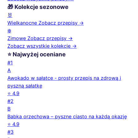
🎁 Kolekcje sezonowe
🐰
Wielkanocne
Zobacz przepisy →
❄️
Zimowe
Zobacz przepisy →
Zobacz wszystkie kolekcje →
⭐ Najwyżej oceniane
#1
A
Awokado w sałatce - prosty przepis na zdrową i
pyszną sałatkę
⭐ 4.9
#2
B
Babka orzechowa – pyszne ciasto na każdą okazję
⭐ 4.9
#3