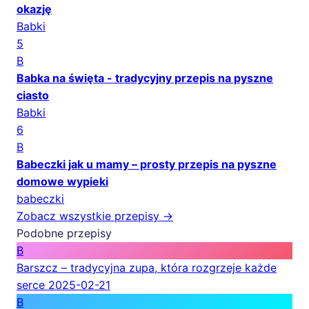
okazję
Babki
5
B
Babka na święta - tradycyjny przepis na pyszne
ciasto
Babki
6
B
Babeczki jak u mamy – prosty przepis na pyszne
domowe wypieki
babeczki
Zobacz wszystkie przepisy →
Podobne przepisy
B
Barszcz – tradycyjna zupa, która rozgrzeje każde
serce
2025-02-21
B