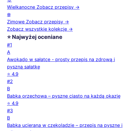
Wielkanocne
Zobacz przepisy →
❄️
Zimowe
Zobacz przepisy →
Zobacz wszystkie kolekcje →
⭐ Najwyżej oceniane
#1
A
Awokado w sałatce - prosty przepis na zdrową i
pyszną sałatkę
⭐ 4.9
#2
B
Babka orzechowa – pyszne ciasto na każdą okazję
⭐ 4.9
#3
B
Babka ucierana w czekoladzie – przepis na pyszne i