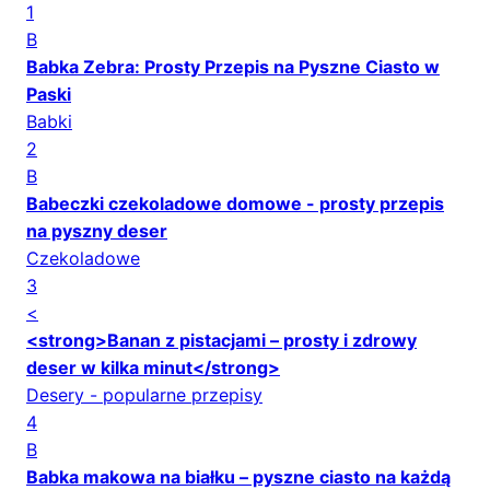
1
B
Babka Zebra: Prosty Przepis na Pyszne Ciasto w
Paski
Babki
2
B
Babeczki czekoladowe domowe - prosty przepis
na pyszny deser
Czekoladowe
3
<
<strong>Banan z pistacjami – prosty i zdrowy
deser w kilka minut</strong>
Desery - popularne przepisy
4
B
Babka makowa na białku – pyszne ciasto na każdą