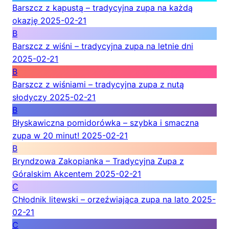
Barszcz z kapustą – tradycyjna zupa na każdą
okazję
2025-02-21
B
Barszcz z wiśni – tradycyjna zupa na letnie dni
2025-02-21
B
Barszcz z wiśniami – tradycyjna zupa z nutą
słodyczy
2025-02-21
B
Błyskawiczna pomidorówka – szybka i smaczna
zupa w 20 minut!
2025-02-21
B
Bryndzowa Zakopianka – Tradycyjna Zupa z
Góralskim Akcentem
2025-02-21
C
Chłodnik litewski – orzeźwiająca zupa na lato
2025-
02-21
C