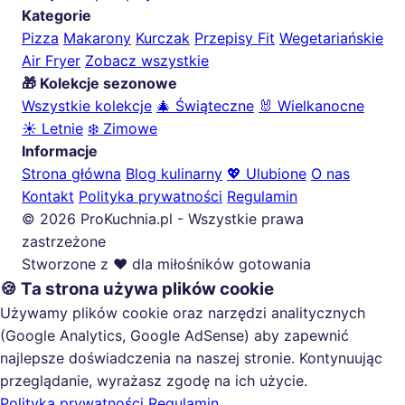
Kategorie
Pizza
Makarony
Kurczak
Przepisy Fit
Wegetariańskie
Air Fryer
Zobacz wszystkie
🎁 Kolekcje sezonowe
Wszystkie kolekcje
🎄 Świąteczne
🐰 Wielkanocne
☀️ Letnie
❄️ Zimowe
Informacje
Strona główna
Blog kulinarny
💖 Ulubione
O nas
Kontakt
Polityka prywatności
Regulamin
© 2026 ProKuchnia.pl - Wszystkie prawa
zastrzeżone
Stworzone z ❤️ dla miłośników gotowania
🍪 Ta strona używa plików cookie
Używamy plików cookie oraz narzędzi analitycznych
(Google Analytics, Google AdSense) aby zapewnić
najlepsze doświadczenia na naszej stronie. Kontynuując
przeglądanie, wyrażasz zgodę na ich użycie.
Polityka prywatności
Regulamin