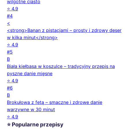
wilgotne ciasto
⭐ 4.9
#4
<
<strong>Banan z pistacjami – prosty i zdrowy deser
w kilka minut</strong>
⭐ 4.9
#5
B
Biała kiełbasa w koszulce – tradycyjny przepis na
pyszne danie mięsne
⭐ 4.9
#6
B
Brokułowa z fetą – smaczne i zdrowe danie
warzywne w 30 minut
⭐ 4.9
⭐ Popularne przepisy