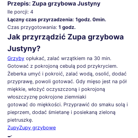
Przepis: Zupa grzybowa Justyny
Ile porcji:
4
Łączny czas przyrzadzenia:
1godz. 0min.
Czas przygotowania:
1 godz.
Jak przyrządzić Zupa grzybowa
Justyny?
Grzyby
opłukać, zalać wrzątkiem na 30 min.
Gotować z pokrojoną cebulą pod przykryciem.
Żeberka umyć i pokroić, zalać wodą, osolić, dodać
przyprawę, powoli gotować. Gdy mięso jest na pół
miękkie, włożyć oczyszczoną i pokrojoną
włoszczyznę pokrojone ziemniaki
gotować do miękkości. Przyprawić do smaku solą i
pieprzem, dodać śmietanę i posiekaną zieloną
pietruszkę.
Zupy
Zupy grzybowe
🍳