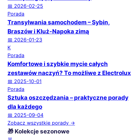
📅 2026-02-25
Porada
Transylwania samochodem – Sybin,
Braszów i Kluż-Napoka zimą
📅 2026-01-23
K
Porada
Komfortowe i szybkie mycie całych
zestawów naczyń? To możliwe z Electrolux
📅 2025-10-01
Porada
Sztuka oszczędzania – praktyczne porady
dla każdego
📅 2025-09-04
Zobacz wszystkie porady →
🎁 Kolekcje sezonowe
🐰