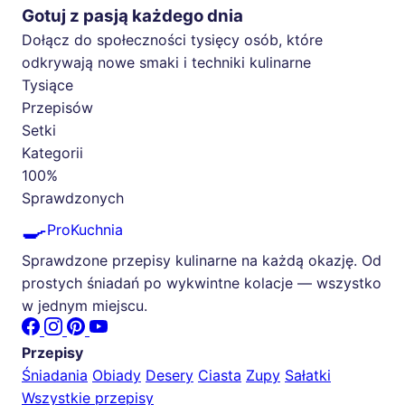
Gotuj z pasją każdego dnia
Dołącz do społeczności tysięcy osób, które
odkrywają nowe smaki i techniki kulinarne
Tysiące
Przepisów
Setki
Kategorii
100%
Sprawdzonych
🍳
ProKuchnia
Sprawdzone przepisy kulinarne na każdą okazję. Od
prostych śniadań po wykwintne kolacje — wszystko
w jednym miejscu.
Przepisy
Śniadania
Obiady
Desery
Ciasta
Zupy
Sałatki
Wszystkie przepisy