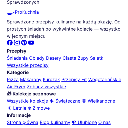
Sprawdzonych
🍳
ProKuchnia
Sprawdzone przepisy kulinarne na każdą okazję. Od
prostych śniadań po wykwintne kolacje — wszystko
w jednym miejscu.
Przepisy
Śniadania
Obiady
Desery
Ciasta
Zupy
Sałatki
Wszystkie przepisy
Kategorie
Pizza
Makarony
Kurczak
Przepisy Fit
Wegetariańskie
Air Fryer
Zobacz wszystkie
🎁 Kolekcje sezonowe
Wszystkie kolekcje
🎄 Świąteczne
🐰 Wielkanocne
☀️ Letnie
❄️ Zimowe
Informacje
Strona główna
Blog kulinarny
💖 Ulubione
O nas