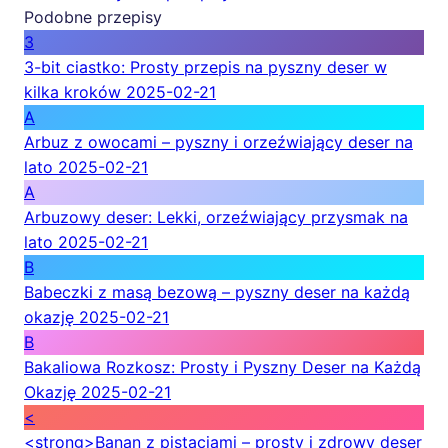
Podobne przepisy
3
3-bit ciastko: Prosty przepis na pyszny deser w
kilka kroków
2025-02-21
A
Arbuz z owocami – pyszny i orzeźwiający deser na
lato
2025-02-21
A
Arbuzowy deser: Lekki, orzeźwiający przysmak na
lato
2025-02-21
B
Babeczki z masą bezową – pyszny deser na każdą
okazję
2025-02-21
B
Bakaliowa Rozkosz: Prosty i Pyszny Deser na Każdą
Okazję
2025-02-21
<
<strong>Banan z pistacjami – prosty i zdrowy deser