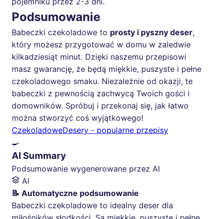
pojemniku przez 2-3 dni.
Podsumowanie
Babeczki czekoladowe to
prosty i pyszny deser
,
który możesz przygotować w domu w zaledwie
kilkadziesiąt minut. Dzięki naszemu przepisowi
masz gwarancję, że będą miękkie, puszyste i pełne
czekoladowego smaku. Niezależnie od okazji, te
babeczki z pewnością zachwycą Twoich gości i
domowników. Spróbuj i przekonaj się, jak łatwo
można stworzyć coś wyjątkowego!
Czekoladowe
Desery - popularne przepisy
🍳
AI Summary
Podsumowanie wygenerowane przez AI
AI
📝 Automatyczne podsumowanie
Babeczki czekoladowe to idealny deser dla
miłośników słodkości. Są miękkie, puszyste i pełne