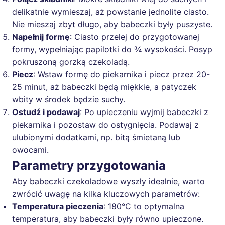
delikatnie wymieszaj, aż powstanie jednolite ciasto.
Nie mieszaj zbyt długo, aby babeczki były puszyste.
Napełnij formę
: Ciasto przelej do przygotowanej
formy, wypełniając papilotki do ¾ wysokości. Posyp
pokruszoną gorzką czekoladą.
Piecz
: Wstaw formę do piekarnika i piecz przez 20-
25 minut, aż babeczki będą miękkie, a patyczek
wbity w środek będzie suchy.
Ostudź i podawaj
: Po upieczeniu wyjmij babeczki z
piekarnika i pozostaw do ostygnięcia. Podawaj z
ulubionymi dodatkami, np. bitą śmietaną lub
owocami.
Parametry przygotowania
Aby babeczki czekoladowe wyszły idealnie, warto
zwrócić uwagę na kilka kluczowych parametrów:
Temperatura pieczenia
: 180°C to optymalna
temperatura, aby babeczki były równo upieczone.