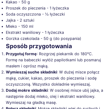
Kakao - 50 g
Proszek do pieczenia - 1 łyżeczka
Soda oczyszczona - ½ łyżeczki
Jajka - 2 sztuki
Mleko - 150 ml
Ekstrakt waniliowy - 1 łyżeczka
Gorzka czekolada - 50 g (do posypania)
Sposób przygotowania
Przygotuj formę
: Rozgrzej piekarnik do 180°C.
Formę na babeczki wyłóż papilotkami lub posmaruj
masłem i oprósz mąką.
Wymieszaj suche składniki
: W dużej misce połącz
mąkę, cukier, kakao, proszek do pieczenia i sodę
oczyszczoną. Wszystko dokładnie wymieszaj.
Dodaj mokre składniki
: W osobnej misce ubij jajka, a
następnie dodaj mleko, olej i ekstrakt waniliowy.
Wymieszaj na gładką masę.
Połącz składniki
: Mokre składniki wlej do suchych i