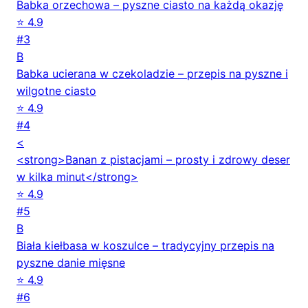
Babka orzechowa – pyszne ciasto na każdą okazję
⭐ 4.9
#3
B
Babka ucierana w czekoladzie – przepis na pyszne i
wilgotne ciasto
⭐ 4.9
#4
<
<strong>Banan z pistacjami – prosty i zdrowy deser
w kilka minut</strong>
⭐ 4.9
#5
B
Biała kiełbasa w koszulce – tradycyjny przepis na
pyszne danie mięsne
⭐ 4.9
#6