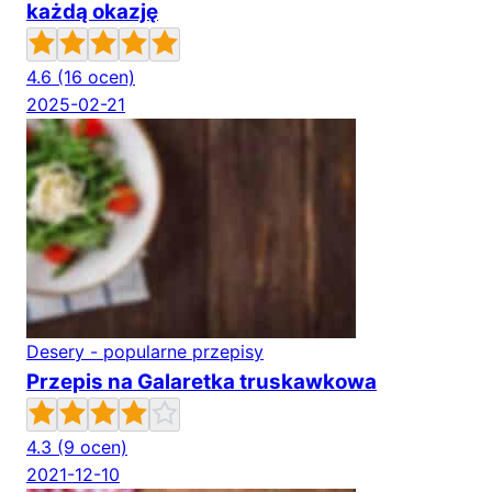
każdą okazję
4.6
(16 ocen)
2025-02-21
Desery - popularne przepisy
Przepis na Galaretka truskawkowa
4.3
(9 ocen)
2021-12-10