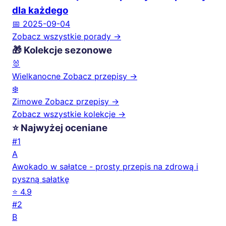
dla każdego
📅 2025-09-04
Zobacz wszystkie porady →
🎁 Kolekcje sezonowe
🐰
Wielkanocne
Zobacz przepisy →
❄️
Zimowe
Zobacz przepisy →
Zobacz wszystkie kolekcje →
⭐ Najwyżej oceniane
#1
A
Awokado w sałatce - prosty przepis na zdrową i
pyszną sałatkę
⭐ 4.9
#2
B