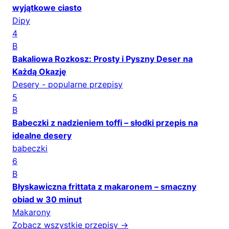
wyjątkowe ciasto
Dipy
4
B
Bakaliowa Rozkosz: Prosty i Pyszny Deser na
Każdą Okazję
Desery - popularne przepisy
5
B
Babeczki z nadzieniem toffi – słodki przepis na
idealne desery
babeczki
6
B
Błyskawiczna frittata z makaronem – smaczny
obiad w 30 minut
Makarony
Zobacz wszystkie przepisy →