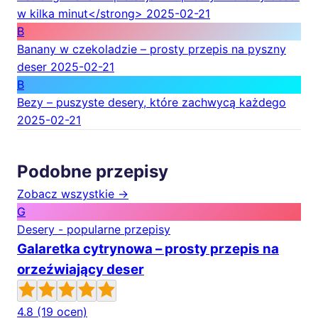
w kilka minut</strong>
2025-02-21
B
Banany w czekoladzie – prosty przepis na pyszny
deser
2025-02-21
B
Bezy – puszyste desery, które zachwycą każdego
2025-02-21
Podobne przepisy
Zobacz wszystkie →
G
Desery - popularne przepisy
Galaretka cytrynowa – prosty przepis na
orzeźwiający deser
4.8
(19 ocen)