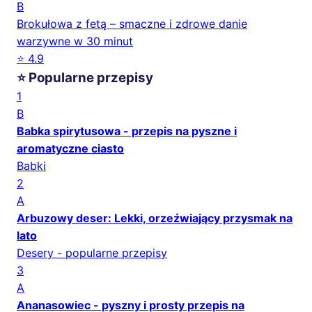
B
Brokułowa z fetą – smaczne i zdrowe danie
warzywne w 30 minut
⭐ 4.9
⭐ Popularne przepisy
1
B
Babka spirytusowa - przepis na pyszne i
aromatyczne ciasto
Babki
2
A
Arbuzowy deser: Lekki, orzeźwiający przysmak na
lato
Desery - popularne przepisy
3
A
Ananasowiec - pyszny i prosty przepis na