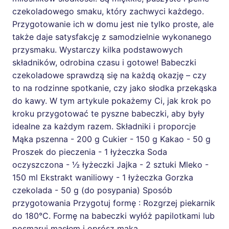
czekoladowego smaku, który zachwyci każdego.
Przygotowanie ich w domu jest nie tylko proste, ale
także daje satysfakcję z samodzielnie wykonanego
przysmaku. Wystarczy kilka podstawowych
składników, odrobina czasu i gotowe! Babeczki
czekoladowe sprawdzą się na każdą okazję – czy
to na rodzinne spotkanie, czy jako słodka przekąska
do kawy. W tym artykule pokażemy Ci, jak krok po
kroku przygotować te pyszne babeczki, aby były
idealne za każdym razem. Składniki i proporcje
Mąka pszenna - 200 g Cukier - 150 g Kakao - 50 g
Proszek do pieczenia - 1 łyżeczka Soda
oczyszczona - ½ łyżeczki Jajka - 2 sztuki Mleko -
150 ml Ekstrakt waniliowy - 1 łyżeczka Gorzka
czekolada - 50 g (do posypania) Sposób
przygotowania Przygotuj formę : Rozgrzej piekarnik
do 180°C. Formę na babeczki wyłóż papilotkami lub
posmaruj masłem i oprósz mąką.