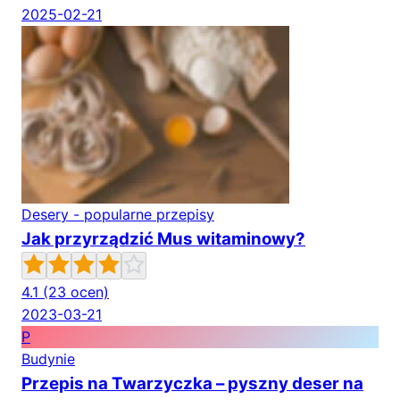
2025-02-21
Desery - popularne przepisy
Jak przyrządzić Mus witaminowy?
4.1
(23 ocen)
2023-03-21
P
Budynie
Przepis na Twarzyczka – pyszny deser na