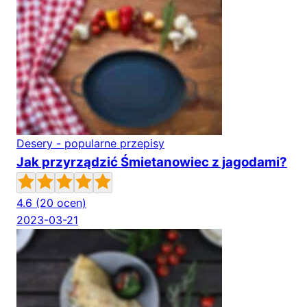
Desery - popularne przepisy
Jak przyrządzić Śmietanowiec z jagodami?
4.6
(20 ocen)
2023-03-21