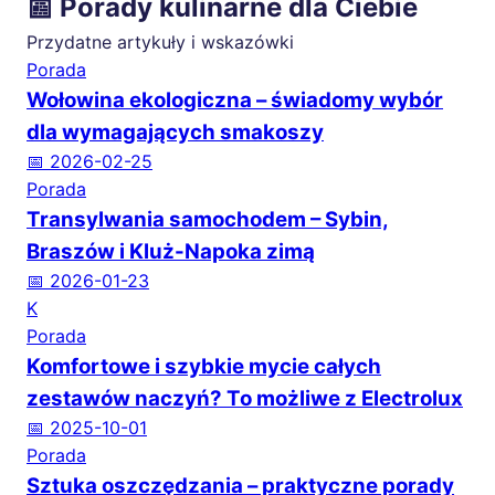
📰 Porady kulinarne dla Ciebie
Przydatne artykuły i wskazówki
Porada
Wołowina ekologiczna – świadomy wybór
dla wymagających smakoszy
📅 2026-02-25
Porada
Transylwania samochodem – Sybin,
Braszów i Kluż-Napoka zimą
📅 2026-01-23
K
Porada
Komfortowe i szybkie mycie całych
zestawów naczyń? To możliwe z Electrolux
📅 2025-10-01
Porada
Sztuka oszczędzania – praktyczne porady