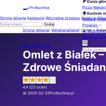
🍕 Dania gł
🍳
Pizza
Makar
ProKuchnia
🌍 Kuchnie ś
Strona główna
Kategorie
Wszystkie przepisy
Kolekcje
Skła
Włoska
Pols
Szukaj
Przepisy
Strona główna
/
Wegetariańskie
/
Omlet z Białe
🔥 Wszystkie
Kolekcje
Skła
Wegetariańskie
Omlet z Białek –
Zdrowe Śniadan
4.4
(23 ocen)
📅 2025-02-20
ProKuchnia.pl