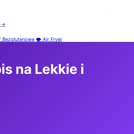
e →
 Bezglutenowe
🌪️ Air Fryer
s na Lekkie i