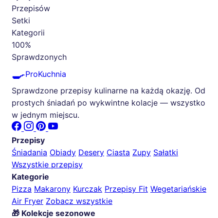
Przepisów
Setki
Kategorii
100%
Sprawdzonych
🍳
ProKuchnia
Sprawdzone przepisy kulinarne na każdą okazję. Od
prostych śniadań po wykwintne kolacje — wszystko
w jednym miejscu.
Przepisy
Śniadania
Obiady
Desery
Ciasta
Zupy
Sałatki
Wszystkie przepisy
Kategorie
Pizza
Makarony
Kurczak
Przepisy Fit
Wegetariańskie
Air Fryer
Zobacz wszystkie
🎁 Kolekcje sezonowe