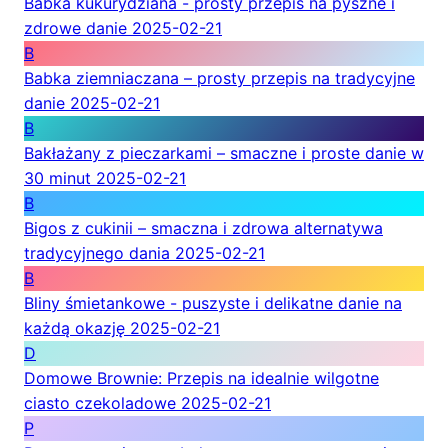
Babka kukurydziana - prosty przepis na pyszne i
zdrowe danie
2025-02-21
B
Babka ziemniaczana – prosty przepis na tradycyjne
danie
2025-02-21
B
Bakłażany z pieczarkami – smaczne i proste danie w
30 minut
2025-02-21
B
Bigos z cukinii – smaczna i zdrowa alternatywa
tradycyjnego dania
2025-02-21
B
Bliny śmietankowe - puszyste i delikatne danie na
każdą okazję
2025-02-21
D
Domowe Brownie: Przepis na idealnie wilgotne
ciasto czekoladowe
2025-02-21
P