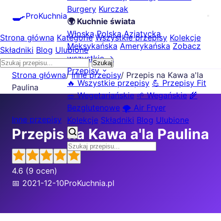
Burgery
Kurczak
🍳
ProKuchnia
🌍 Kuchnie świata
Włoska
Polska
Azjatycka
Strona główna
Kategorie
Wszystkie przepisy
Kolekcje
Meksykańska
Amerykańska
Zobacz
Składniki
Blog
Ulubione
wszystkie →
Szukaj
Przepisy
Strona główna
/
Inne przepisy
/
Przepis na Kawa a'la
🔥 Wszystkie przepisy
💪 Przepisy Fit
Paulina
🥗 Wegetariańskie
🌱 Wegańskie
🌾
Bezglutenowe
🌪️ Air Fryer
Inne przepisy
Kolekcje
Składniki
Blog
Ulubione
Przepis na Kawa a'la Paulina
4.6
(9 ocen)
📅 2021-12-10
ProKuchnia.pl