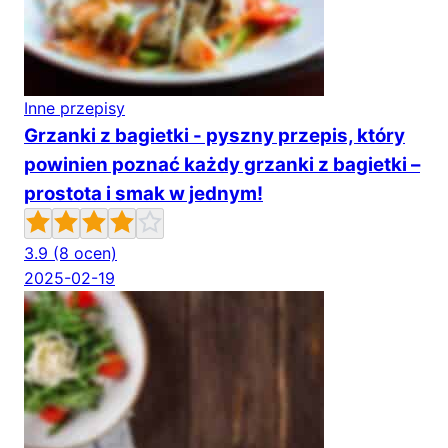
Inne przepisy
Grzanki z bagietki - pyszny przepis, który
powinien poznać każdy grzanki z bagietki –
prostota i smak w jednym!
3.9
(8 ocen)
2025-02-19