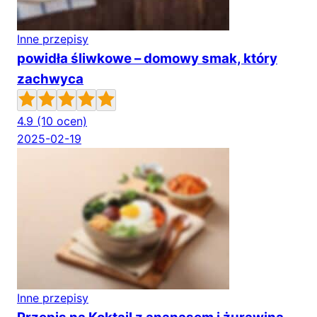
Inne przepisy
powidła śliwkowe – domowy smak, który
zachwyca
4.9
(10 ocen)
2025-02-19
Inne przepisy