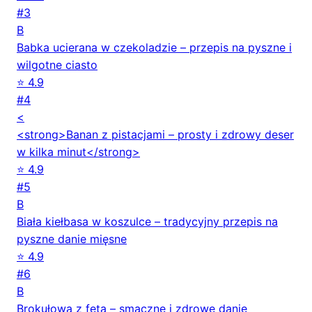
#3
B
Babka ucierana w czekoladzie – przepis na pyszne i
wilgotne ciasto
⭐ 4.9
#4
<
<strong>Banan z pistacjami – prosty i zdrowy deser
w kilka minut</strong>
⭐ 4.9
#5
B
Biała kiełbasa w koszulce – tradycyjny przepis na
pyszne danie mięsne
⭐ 4.9
#6
B
Brokułowa z fetą – smaczne i zdrowe danie