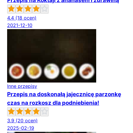
Przepis na Koktajl z ananasem i żurawiną
4.4
(18 ocen)
2021-12-10
Inne przepisy
Przepis na doskonałą jajecznicę parzonkę
czas na rozkosz dla podniebienia!
3.9
(20 ocen)
2025-02-19