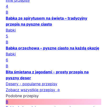
Inne przepisy
4
B
Babka ze spirytusem na święta – tradycyjny
przepis na pyszne ciasto
Babki
5
B
Babka orzechowa – pyszne ciasto na każdą okazję
Babki
6
B
Bita śmietana z jagodami - prosty przepis na
pyszny deser
Desery - popularne przepisy
Zobacz wszystkie przepisy →
Podobne przepisy
B