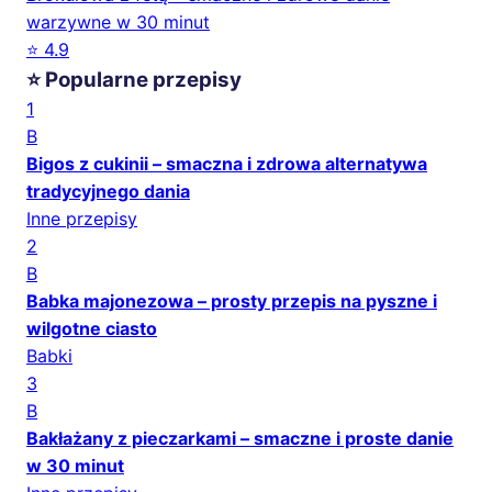
warzywne w 30 minut
⭐ 4.9
⭐ Popularne przepisy
1
B
Bigos z cukinii – smaczna i zdrowa alternatywa
tradycyjnego dania
Inne przepisy
2
B
Babka majonezowa – prosty przepis na pyszne i
wilgotne ciasto
Babki
3
B
Bakłażany z pieczarkami – smaczne i proste danie
w 30 minut