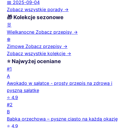
📅 2025-09-04
Zobacz wszystkie porady →
🎁 Kolekcje sezonowe
🐰
Wielkanocne
Zobacz przepisy →
❄️
Zimowe
Zobacz przepisy →
Zobacz wszystkie kolekcje →
⭐ Najwyżej oceniane
#1
A
Awokado w sałatce - prosty przepis na zdrową i
pyszną sałatkę
⭐ 4.9
#2
B
Babka orzechowa – pyszne ciasto na każdą okazję
⭐ 4.9