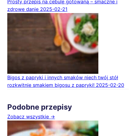
Prosty przepis na cebulę gotowaną – smaczne i
zdrowe danie
2025-02-21
Bigos z papryki i innych smaków niech twój stół
rozkwitnie smakiem bigosu z papryki!
2025-02-20
Podobne przepisy
Zobacz wszystkie →