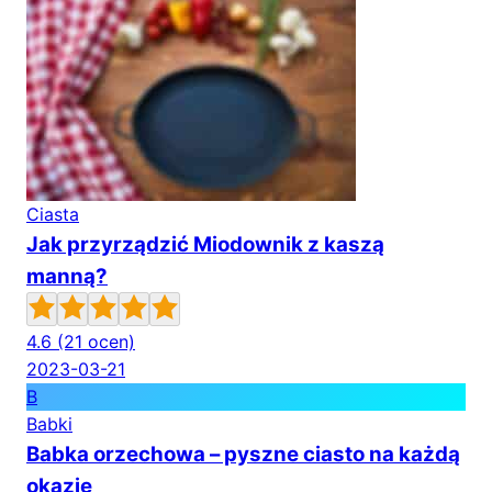
Ciasta
Jak przyrządzić Miodownik z kaszą
manną?
4.6
(21 ocen)
2023-03-21
B
Babki
Babka orzechowa – pyszne ciasto na każdą
okazję