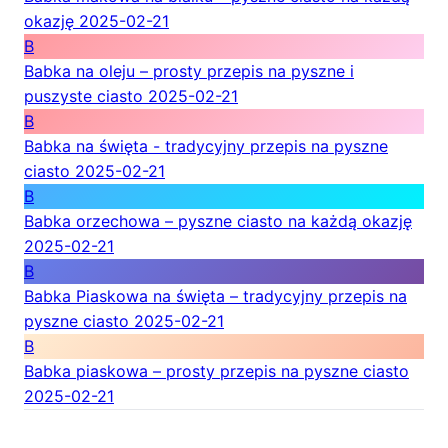
okazję
2025-02-21
B
Babka na oleju – prosty przepis na pyszne i
puszyste ciasto
2025-02-21
B
Babka na święta - tradycyjny przepis na pyszne
ciasto
2025-02-21
B
Babka orzechowa – pyszne ciasto na każdą okazję
2025-02-21
B
Babka Piaskowa na święta – tradycyjny przepis na
pyszne ciasto
2025-02-21
B
Babka piaskowa – prosty przepis na pyszne ciasto
2025-02-21