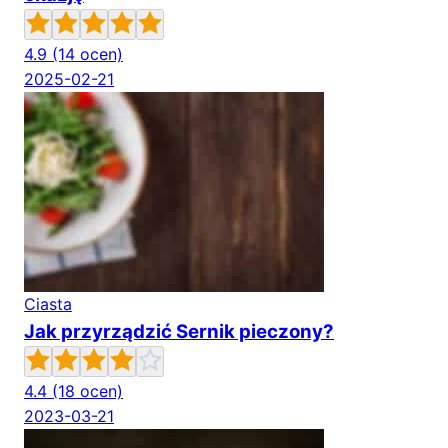
4.9
(14 ocen)
2025-02-21
Ciasta
Jak przyrządzić Sernik pieczony?
4.4
(18 ocen)
2023-03-21