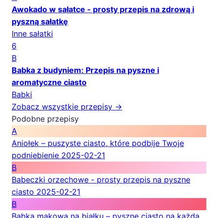
Awokado w sałatce - prosty przepis na zdrową i
pyszną sałatkę
Inne sałatki
6
B
Babka z budyniem: Przepis na pyszne i
aromatyczne ciasto
Babki
Zobacz wszystkie przepisy →
Podobne przepisy
A
Aniołek – puszyste ciasto, które podbije Twoje
podniebienie
2025-02-21
B
Babeczki orzechowe - prosty przepis na pyszne
ciasto
2025-02-21
B
Babka makowa na białku – pyszne ciasto na każdą