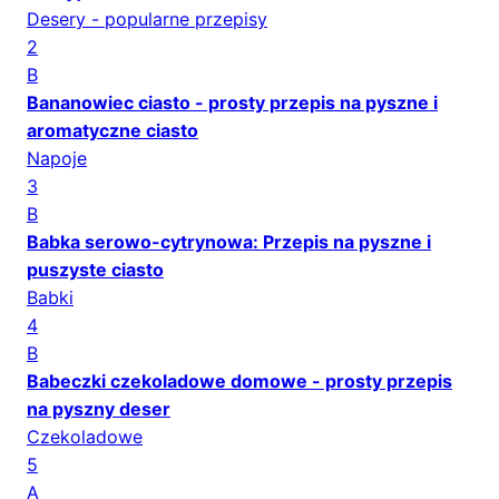
Desery - popularne przepisy
2
B
Bananowiec ciasto - prosty przepis na pyszne i
aromatyczne ciasto
Napoje
3
B
Babka serowo-cytrynowa: Przepis na pyszne i
puszyste ciasto
Babki
4
B
Babeczki czekoladowe domowe - prosty przepis
na pyszny deser
Czekoladowe
5
A