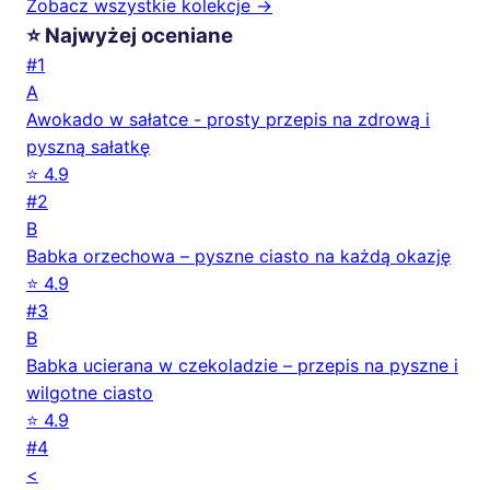
Zobacz wszystkie kolekcje →
⭐ Najwyżej oceniane
#1
A
Awokado w sałatce - prosty przepis na zdrową i
pyszną sałatkę
⭐ 4.9
#2
B
Babka orzechowa – pyszne ciasto na każdą okazję
⭐ 4.9
#3
B
Babka ucierana w czekoladzie – przepis na pyszne i
wilgotne ciasto
⭐ 4.9
#4
<