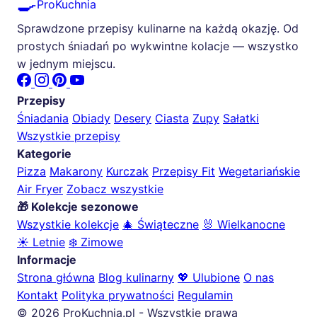
🍳
ProKuchnia
Sprawdzone przepisy kulinarne na każdą okazję. Od
prostych śniadań po wykwintne kolacje — wszystko
w jednym miejscu.
Przepisy
Śniadania
Obiady
Desery
Ciasta
Zupy
Sałatki
Wszystkie przepisy
Kategorie
Pizza
Makarony
Kurczak
Przepisy Fit
Wegetariańskie
Air Fryer
Zobacz wszystkie
🎁 Kolekcje sezonowe
Wszystkie kolekcje
🎄 Świąteczne
🐰 Wielkanocne
☀️ Letnie
❄️ Zimowe
Informacje
Strona główna
Blog kulinarny
💖 Ulubione
O nas
Kontakt
Polityka prywatności
Regulamin
© 2026 ProKuchnia.pl - Wszystkie prawa