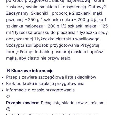
po kroku przygotować babkę majonezową , która
zaskoczy swoim smakiem i konsystencją. Gotowy?
Zaczynamy! Składniki i proporcje 2 szklanki mąki
pszennej – 250 g 1 szklanka cukru – 200 g 4 jajka 1
szklanka majonezu – 200 g 1/2 szklanki mleka – 125
ml 1 łyżeczka proszku do pieczenia 1 łyżeczka sody
oczyszczonej 1 łyżeczka ekstraktu waniliowego
Szczypta soli Sposób przygotowania Przygotuj
formę: Formę do babki posmaruj masłem i oprósz
mąką, aby ciasto nie przywierało.
🎯 Kluczowe informacje
Przepis zawiera szczegółową listę składników
Krok po kroku instrukcje przygotowania
Informacje o czasie przygotowania
🥘
Przepis zawiera:
Pełną listę składników z ilościami
⏱️