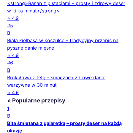
<strong>Banan z pistacjami – prosty i zdrowy deser
w kilka minut</strong>
⭐ 4.9
#5
B
Biała kiełbasa w koszulce – tradycyjny przepis na
pyszne danie mięsne
⭐ 4.9
#6
B
Brokułowa z fetą – smaczne i zdrowe danie
warzywne w 30 minut
⭐ 4.9
⭐ Popularne przepisy
1
B
Bita śmietana z galaretką – prosty deser na każdą
okazję