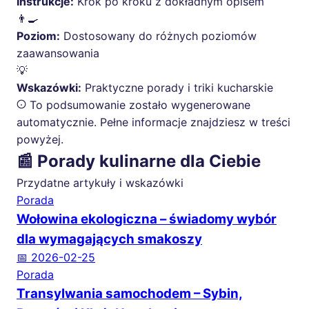
Instrukcje:
Krok po kroku z dokładnym opisem
👨‍🍳
Poziom:
Dostosowany do różnych poziomów
zaawansowania
💡
Wskazówki:
Praktyczne porady i triki kucharskie
To podsumowanie zostało wygenerowane
automatycznie. Pełne informacje znajdziesz w treści
powyżej.
📰 Porady kulinarne dla Ciebie
Przydatne artykuły i wskazówki
Porada
Wołowina ekologiczna – świadomy wybór
dla wymagających smakoszy
📅 2026-02-25
Porada
Transylwania samochodem – Sybin,