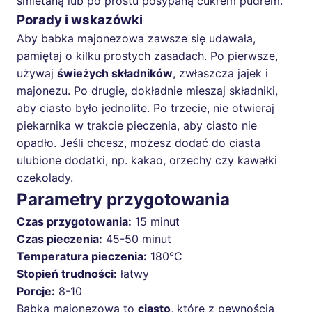
śmietaną lub po prostu posypaną cukrem pudrem.
Porady i wskazówki
Aby babka majonezowa zawsze się udawała,
pamiętaj o kilku prostych zasadach. Po pierwsze,
używaj
świeżych składników
, zwłaszcza jajek i
majonezu. Po drugie, dokładnie mieszaj składniki,
aby ciasto było jednolite. Po trzecie, nie otwieraj
piekarnika w trakcie pieczenia, aby ciasto nie
opadło. Jeśli chcesz, możesz dodać do ciasta
ulubione dodatki, np. kakao, orzechy czy kawałki
czekolady.
Parametry przygotowania
Czas przygotowania:
15 minut
Czas pieczenia:
45-50 minut
Temperatura pieczenia:
180°C
Stopień trudności:
łatwy
Porcje:
8-10
Babka majonezowa to
ciasto
, które z pewnością