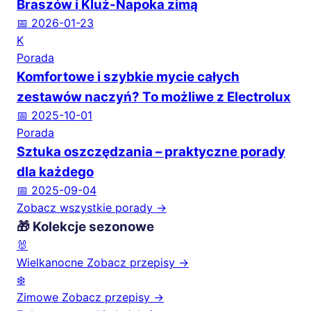
Braszów i Kluż-Napoka zimą
📅 2026-01-23
K
Porada
Komfortowe i szybkie mycie całych
zestawów naczyń? To możliwe z Electrolux
📅 2025-10-01
Porada
Sztuka oszczędzania – praktyczne porady
dla każdego
📅 2025-09-04
Zobacz wszystkie porady →
🎁 Kolekcje sezonowe
🐰
Wielkanocne
Zobacz przepisy →
❄️
Zimowe
Zobacz przepisy →