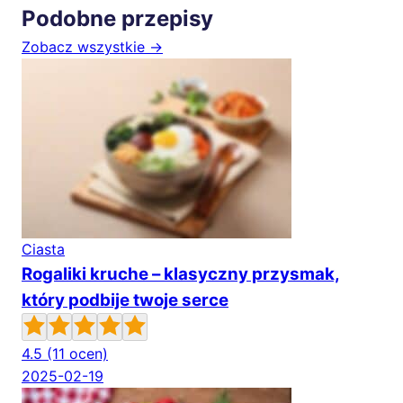
Podobne przepisy
Zobacz wszystkie →
Ciasta
Rogaliki kruche – klasyczny przysmak,
który podbije twoje serce
4.5
(11 ocen)
2025-02-19