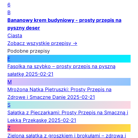
6
B
Bananowy krem budyniowy - prosty przepis na
pyszny deser
Ciasta
Zobacz wszystkie przepisy →
Podobne przepisy
F
Fasolka na szybko – prosty przepis na pyszną
sałatkę
2025-02-21
M
Mrożona Natka Pietruszki: Prosty Przepis na
Zdrowe i Smaczne Danie
2025-02-21
S
Sałatka z Pieczarkami: Prosty Przepis na Smaczną i
Lekką Przekąskę
2025-02-21
Z
Zielona sałatka z groszkiem i brokułami – zdrowa i