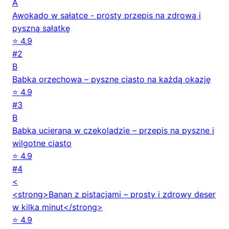
A
Awokado w sałatce - prosty przepis na zdrową i
pyszną sałatkę
⭐ 4.9
#2
B
Babka orzechowa – pyszne ciasto na każdą okazję
⭐ 4.9
#3
B
Babka ucierana w czekoladzie – przepis na pyszne i
wilgotne ciasto
⭐ 4.9
#4
<
<strong>Banan z pistacjami – prosty i zdrowy deser
w kilka minut</strong>
⭐ 4.9