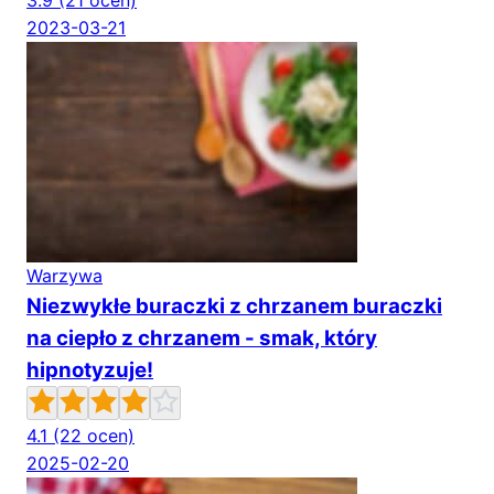
3.9
(21 ocen)
2023-03-21
Warzywa
Niezwykłe buraczki z chrzanem buraczki
na ciepło z chrzanem - smak, który
hipnotyzuje!
4.1
(22 ocen)
2025-02-20