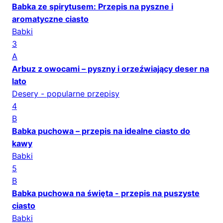
Babka ze spirytusem: Przepis na pyszne i
aromatyczne ciasto
Babki
3
A
Arbuz z owocami – pyszny i orzeźwiający deser na
lato
Desery - popularne przepisy
4
B
Babka puchowa – przepis na idealne ciasto do
kawy
Babki
5
B
Babka puchowa na święta - przepis na puszyste
ciasto
Babki