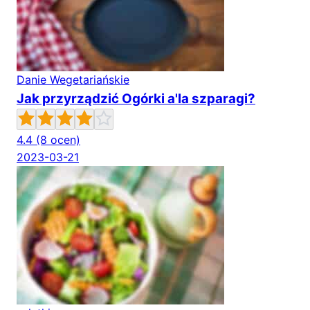
Danie Wegetariańskie
Jak przyrządzić Ogórki a'la szparagi?
4.4
(8 ocen)
2023-03-21