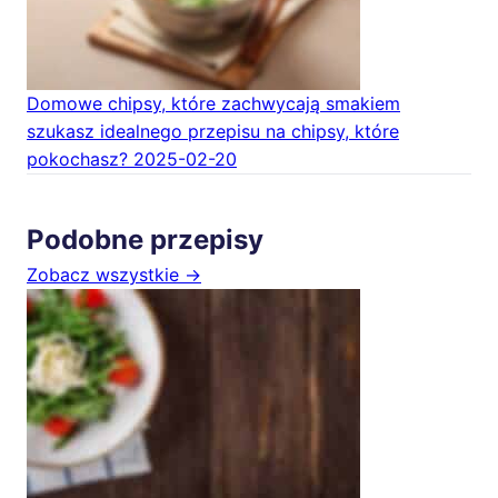
Domowe chipsy, które zachwycają smakiem
szukasz idealnego przepisu na chipsy, które
pokochasz?
2025-02-20
Podobne przepisy
Zobacz wszystkie →