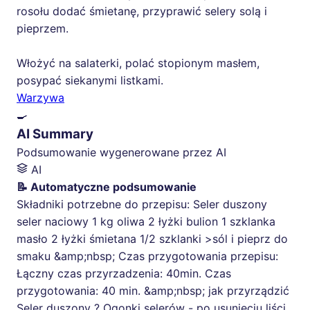
rosołu dodać śmietanę, przyprawić selery solą i
pieprzem.
Włożyć na salaterki, polać stopionym masłem,
posypać siekanymi listkami.
Warzywa
🍳
AI Summary
Podsumowanie wygenerowane przez AI
AI
📝 Automatyczne podsumowanie
Składniki potrzebne do przepisu: Seler duszony
seler naciowy 1 kg oliwa 2 łyżki bulion 1 szklanka
masło 2 łyżki śmietana 1/2 szklanki >sól i pieprz do
smaku &amp;nbsp; Czas przygotowania przepisu:
Łączny czas przyrzadzenia: 40min. Czas
przygotowania: 40 min. &amp;nbsp; jak przyrządzić
Seler duszony ? Ogonki selerów - po usunięciu liści