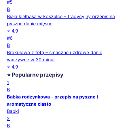
#5
B
Biała kiełbasa w koszulce – tradycyjny przepis na
pyszne danie mięsne
⭐ 4.9
#6
B
Brokułowa z fetą – smaczne i zdrowe danie
warzywne w 30 minut
⭐ 4.9
⭐ Popularne przepisy
1
B
Babka rodzynkowa - przepis na pyszne i
aromatyczne ciasto
Babki
2
B