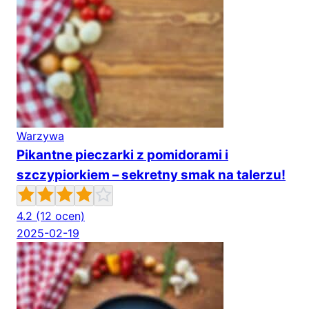
Warzywa
Pikantne pieczarki z pomidorami i
szczypiorkiem – sekretny smak na talerzu!
4.2
(12 ocen)
2025-02-19