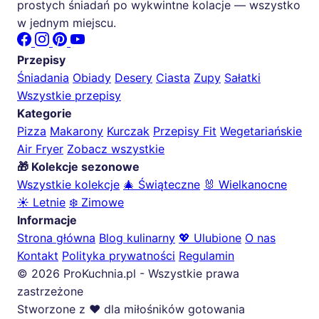
prostych śniadań po wykwintne kolacje — wszystko
w jednym miejscu.
Przepisy
Śniadania
Obiady
Desery
Ciasta
Zupy
Sałatki
Wszystkie przepisy
Kategorie
Pizza
Makarony
Kurczak
Przepisy Fit
Wegetariańskie
Air Fryer
Zobacz wszystkie
🎁 Kolekcje sezonowe
Wszystkie kolekcje
🎄 Świąteczne
🐰 Wielkanocne
☀️ Letnie
❄️ Zimowe
Informacje
Strona główna
Blog kulinarny
💖 Ulubione
O nas
Kontakt
Polityka prywatności
Regulamin
© 2026 ProKuchnia.pl - Wszystkie prawa
zastrzeżone
Stworzone z ❤️ dla miłośników gotowania