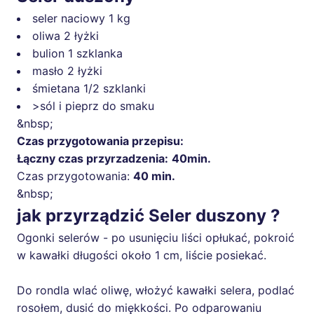
seler naciowy
1 kg
oliwa
2 łyżki
bulion
1 szklanka
masło
2 łyżki
śmietana
1/2 szklanki
>sól i pieprz do smaku
&nbsp;
Czas przygotowania przepisu:
Łączny czas przyrzadzenia:
40min.
Czas przygotowania:
40 min.
&nbsp;
jak przyrządzić Seler duszony ?
Ogonki selerów - po usunięciu liści opłukać, pokroić
w kawałki długości około 1 cm, liście posiekać.
Do rondla wlać oliwę, włożyć kawałki selera, podlać
rosołem, dusić do miękkości. Po odparowaniu