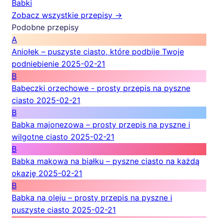
Babki
Zobacz wszystkie przepisy →
Podobne przepisy
A
Aniołek – puszyste ciasto, które podbije Twoje
podniebienie
2025-02-21
B
Babeczki orzechowe - prosty przepis na pyszne
ciasto
2025-02-21
B
Babka majonezowa – prosty przepis na pyszne i
wilgotne ciasto
2025-02-21
B
Babka makowa na białku – pyszne ciasto na każdą
okazję
2025-02-21
B
Babka na oleju – prosty przepis na pyszne i
puszyste ciasto
2025-02-21