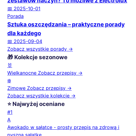
zestawów naczyń? To możliwe z Electrolux
📅 2025-10-01
Porada
Sztuka oszczędzania – praktyczne porady
dla każdego
📅 2025-09-04
Zobacz wszystkie porady →
🎁 Kolekcje sezonowe
🐰
Wielkanocne
Zobacz przepisy →
❄️
Zimowe
Zobacz przepisy →
Zobacz wszystkie kolekcje →
⭐ Najwyżej oceniane
#1
A
Awokado w sałatce - prosty przepis na zdrową i
pyszną sałatkę