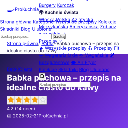
Burgery
Kurczak
🍳
ProKuchnia
🌍 Kuchnie świata
Włoska
Polska
Azjatycka
Strona główna
Kategorie
Wszystkie przepisy
Kolekcje
Meksykańska
Amerykańska
Zobacz
Składniki
Blog
Ulubione
wszystkie →
Szukaj
Przepisy
Strona główna
/
Babki
/
Babka puchowa – przepis na
🔥 Wszystkie przepisy
💪 Przepisy Fit
idealne ciasto do kawy
🥗 Wegetariańskie
🌱 Wegańskie
🌾
Bezglutenowe
🌪️ Air Fryer
Babki
Ciasta
Kolekcje
Składniki
Blog
Ulubione
Babka puchowa – przepis na
idealne ciasto do kawy
4.2
(14 ocen)
📅 2025-02-21
ProKuchnia.pl