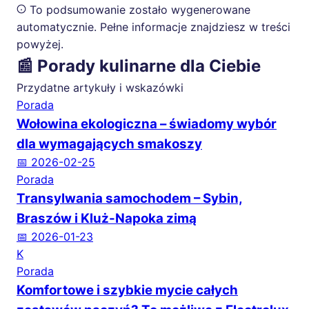
To podsumowanie zostało wygenerowane
automatycznie. Pełne informacje znajdziesz w treści
powyżej.
📰 Porady kulinarne dla Ciebie
Przydatne artykuły i wskazówki
Porada
Wołowina ekologiczna – świadomy wybór
dla wymagających smakoszy
📅 2026-02-25
Porada
Transylwania samochodem – Sybin,
Braszów i Kluż-Napoka zimą
📅 2026-01-23
K
Porada
Komfortowe i szybkie mycie całych