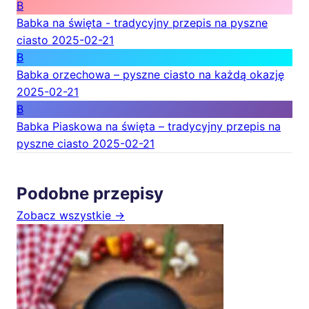
B
Babka na święta - tradycyjny przepis na pyszne
ciasto
2025-02-21
B
Babka orzechowa – pyszne ciasto na każdą okazję
2025-02-21
B
Babka Piaskowa na święta – tradycyjny przepis na
pyszne ciasto
2025-02-21
Podobne przepisy
Zobacz wszystkie →