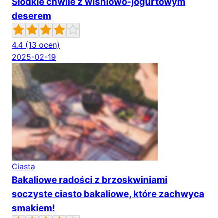
Słodkie chwile z wiśniowo-jogurtowym
deserem
4.4
(13 ocen)
2025-02-19
Ciasta
Bakaliowe radości z brzoskwiniami
soczyste ciasto bakaliowe, które zachwyca
smakiem!