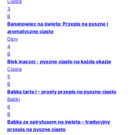
Ciasta
3
B
Bananowiec na święta: Przepis na pyszne i
aromatyczne ciasto
Dipy
4
B
Blok inaczej - pyszne ciasto na każdą okazję
Ciasta
5
B
Babka tarta I – prosty przepis na pyszne ciasto
Babki
6
B
Babka ze spirytusem na święta – tradycyjny
przepis na pyszne ciasto