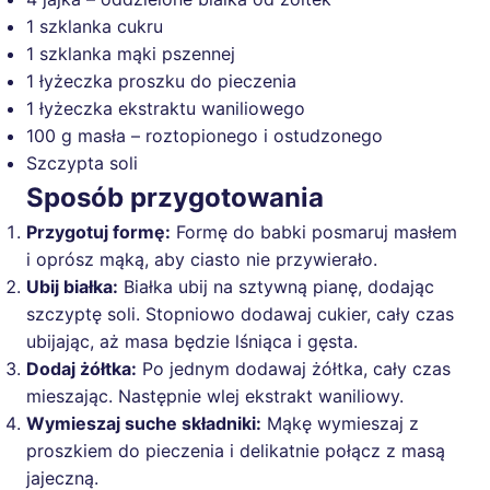
1 szklanka cukru
1 szklanka mąki pszennej
1 łyżeczka proszku do pieczenia
1 łyżeczka ekstraktu waniliowego
100 g masła – roztopionego i ostudzonego
Szczypta soli
Sposób przygotowania
Przygotuj formę:
Formę do babki posmaruj masłem
i oprósz mąką, aby ciasto nie przywierało.
Ubij białka:
Białka ubij na sztywną pianę, dodając
szczyptę soli. Stopniowo dodawaj cukier, cały czas
ubijając, aż masa będzie lśniąca i gęsta.
Dodaj żółtka:
Po jednym dodawaj żółtka, cały czas
mieszając. Następnie wlej ekstrakt waniliowy.
Wymieszaj suche składniki:
Mąkę wymieszaj z
proszkiem do pieczenia i delikatnie połącz z masą
jajeczną.