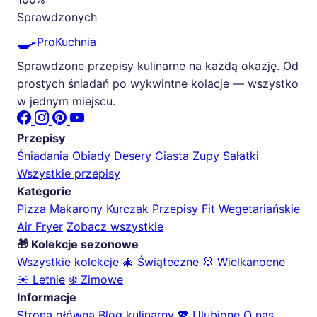
Sprawdzonych
🍳
ProKuchnia
Sprawdzone przepisy kulinarne na każdą okazję. Od
prostych śniadań po wykwintne kolacje — wszystko
w jednym miejscu.
Przepisy
Śniadania
Obiady
Desery
Ciasta
Zupy
Sałatki
Wszystkie przepisy
Kategorie
Pizza
Makarony
Kurczak
Przepisy Fit
Wegetariańskie
Air Fryer
Zobacz wszystkie
🎁 Kolekcje sezonowe
Wszystkie kolekcje
🎄 Świąteczne
🐰 Wielkanocne
☀️ Letnie
❄️ Zimowe
Informacje
Strona główna
Blog kulinarny
💖 Ulubione
O nas