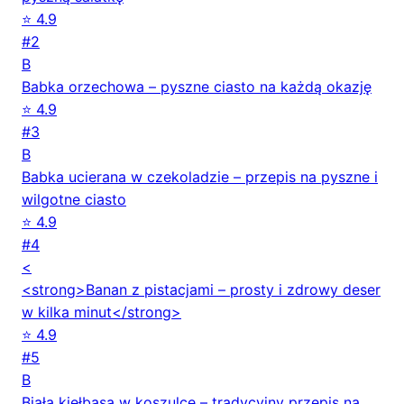
⭐ 4.9
#2
B
Babka orzechowa – pyszne ciasto na każdą okazję
⭐ 4.9
#3
B
Babka ucierana w czekoladzie – przepis na pyszne i
wilgotne ciasto
⭐ 4.9
#4
<
<strong>Banan z pistacjami – prosty i zdrowy deser
w kilka minut</strong>
⭐ 4.9
#5
B
Biała kiełbasa w koszulce – tradycyjny przepis na