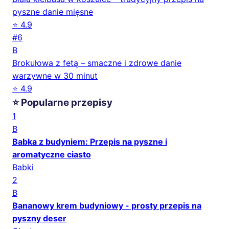
pyszne danie mięsne
⭐ 4.9
#6
B
Brokułowa z fetą – smaczne i zdrowe danie
warzywne w 30 minut
⭐ 4.9
⭐ Popularne przepisy
1
B
Babka z budyniem: Przepis na pyszne i
aromatyczne ciasto
Babki
2
B
Bananowy krem budyniowy - prosty przepis na
pyszny deser