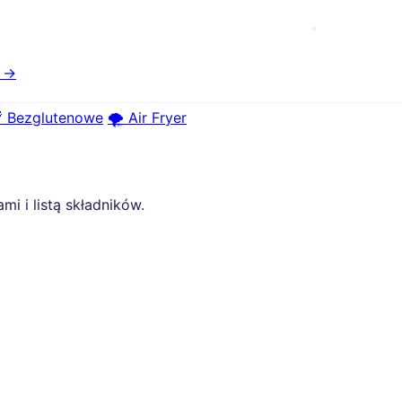
e →
 Bezglutenowe
🌪️ Air Fryer
i i listą składników.