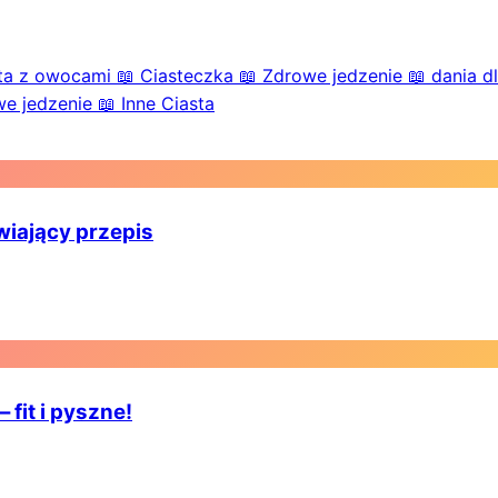
ta z owocami
📖
Ciasteczka
📖
Zdrowe jedzenie
📖
dania dl
e jedzenie
📖
Inne Ciasta
wiający przepis
 fit i pyszne!