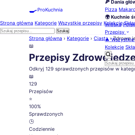
🍕 Dania gł
🍳
Pizza
Makar
ProKuchnia
🌍 Kuchnie ś
Strona główna
Kategorie
Wszystkie przepisy
Kolekcje
Skła
Włoska
Pols
Szukaj
Przepisy
Strona główna
›
Kategorie
›
Ciasta
›
Zdrowe j
🔥 Wszystkie
📖
Kolekcje
Skła
Przepisy Zdrowe jedz
Odkryj 129 sprawdzonych przepisów w kategori
📖
129
Przepisów
⭐
100%
Sprawdzonych
🕒
Codziennie