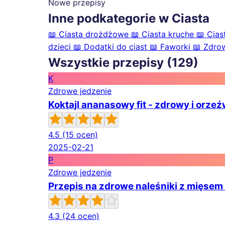
Nowe przepisy
Inne podkategorie w Ciasta
📖
Ciasta drożdżowe
📖
Ciasta kruche
📖
Cias
dzieci
📖
Dodatki do ciast
📖
Faworki
📖
Zdrow
Wszystkie przepisy (129)
K
Zdrowe jedzenie
Koktajl ananasowy fit - zdrowy i orzeź
4.5
(15 ocen)
2025-02-21
P
Zdrowe jedzenie
Przepis na zdrowe naleśniki z mięsem –
4.3
(24 ocen)