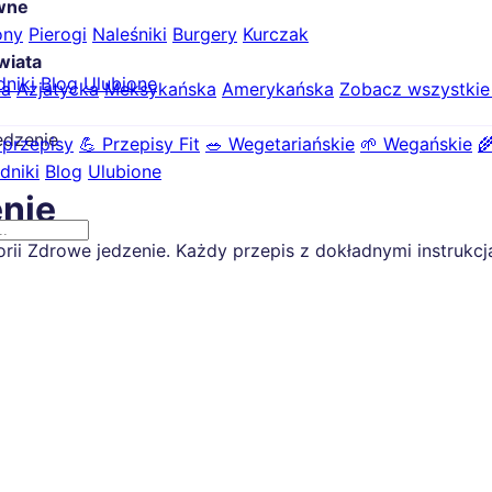
ówne
ony
Pierogi
Naleśniki
Burgery
Kurczak
wiata
dniki
Blog
Ulubione
ka
Azjatycka
Meksykańska
Amerykańska
Zobacz wszystki
edzenie
 przepisy
💪 Przepisy Fit
🥗 Wegetariańskie
🌱 Wegańskie

dniki
Blog
Ulubione
enie
i Zdrowe jedzenie. Każdy przepis z dokładnymi instrukcjam