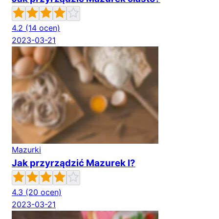
4.2
(14 ocen)
2023-03-21
Mazurki
Jak przyrządzić Mazurek I?
4.3
(20 ocen)
2023-03-21