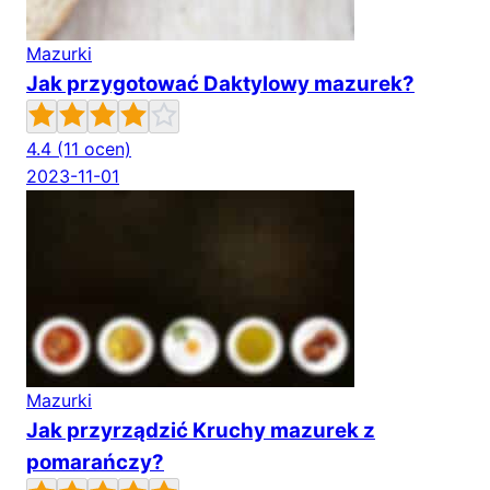
Mazurki
Jak przygotować Daktylowy mazurek?
4.4
(11 ocen)
2023-11-01
Mazurki
Jak przyrządzić Kruchy mazurek z
pomarańczy?