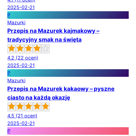
2025-02-21
P
Mazurki
Przepis na Mazurek kajmakowy –
tradycyjny smak na święta
4.2
(22 ocen)
2025-02-21
P
Mazurki
Przepis na Mazurek kakaowy – pyszne
ciasto na każdą okazję
4.5
(21 ocen)
2025-02-21
P