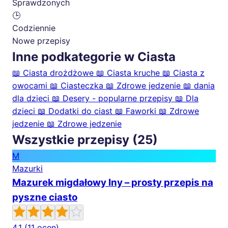
Sprawdzonych
🕒
Codziennie
Nowe przepisy
Inne podkategorie w Ciasta
📖
Ciasta drożdżowe
📖
Ciasta kruche
📖
Ciasta z
owocami
📖
Ciasteczka
📖
Zdrowe jedzenie
📖
dania
dla dzieci
📖
Desery - popularne przepisy
📖
Dla
dzieci
📖
Dodatki do ciast
📖
Faworki
📖
Zdrowe
jedzenie
📖
Zdrowe jedzenie
Wszystkie przepisy (25)
M
Mazurki
Mazurek migdałowy Iny – prosty przepis na
pyszne ciasto
4.1
(11 ocen)