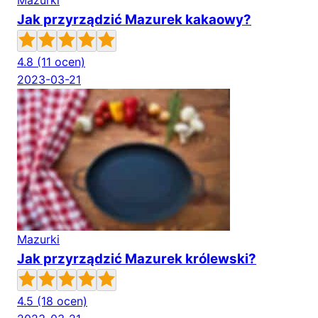
Mazurki
Jak przyrządzić Mazurek kakaowy?
4.8
(11 ocen)
2023-03-21
Mazurki
Jak przyrządzić Mazurek królewski?
4.5
(18 ocen)