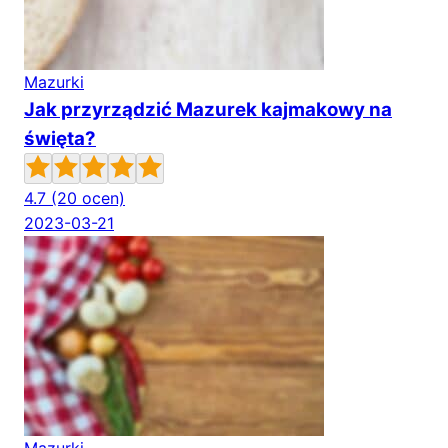
Mazurki
Jak przyrządzić Mazurek kajmakowy na
święta?
4.7
(20 ocen)
2023-03-21