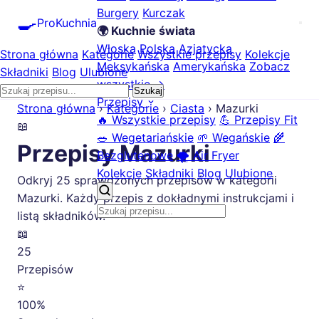
Burgery
Kurczak
🍳
ProKuchnia
🌍 Kuchnie świata
Włoska
Polska
Azjatycka
Strona główna
Kategorie
Wszystkie przepisy
Kolekcje
Meksykańska
Amerykańska
Zobacz
Składniki
Blog
Ulubione
wszystkie →
Szukaj
Przepisy
Strona główna
›
Kategorie
›
Ciasta
›
Mazurki
🔥 Wszystkie przepisy
💪 Przepisy Fit
📖
🥗 Wegetariańskie
🌱 Wegańskie
🌾
Przepisy Mazurki
Bezglutenowe
🌪️ Air Fryer
Kolekcje
Składniki
Blog
Ulubione
Odkryj 25 sprawdzonych przepisów w kategorii
Mazurki. Każdy przepis z dokładnymi instrukcjami i
listą składników.
📖
25
Przepisów
⭐
100%