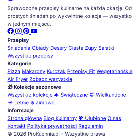
Sprawdzone przepisy kulinarne na każdą okazję. Od
prostych śniadań po wykwintne kolacje — wszystko
w jednym miejscu.
Przepisy
Śniadania
Obiady
Desery
Ciasta
Zupy
Sałatki
Wszystkie przepisy
Kategorie
Pizza
Makarony
Kurczak
Przepisy Fit
Wegetariańskie
Air Fryer
Zobacz wszystkie
🎁 Kolekcje sezonowe
Wszystkie kolekcje
🎄 Świąteczne
🐰 Wielkanocne
☀️ Letnie
❄️ Zimowe
Informacje
Strona główna
Blog kulinarny
💖 Ulubione
O nas
Kontakt
Polityka prywatności
Regulamin
© 2026 ProKuchnia.pl - Wszystkie prawa