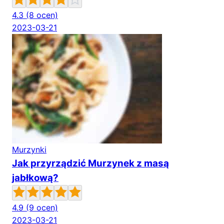
4.3
(8 ocen)
2023-03-21
Murzynki
Jak przyrządzić Murzynek z masą
jabłkową?
4.9
(9 ocen)
2023-03-21