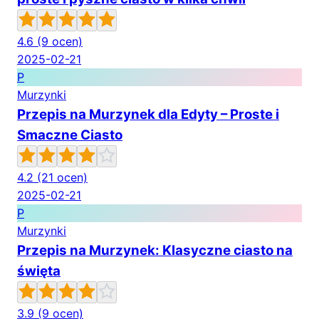
4.6
(9 ocen)
2025-02-21
P
Murzynki
Przepis na Murzynek dla Edyty – Proste i
Smaczne Ciasto
4.2
(21 ocen)
2025-02-21
P
Murzynki
Przepis na Murzynek: Klasyczne ciasto na
święta
3.9
(9 ocen)