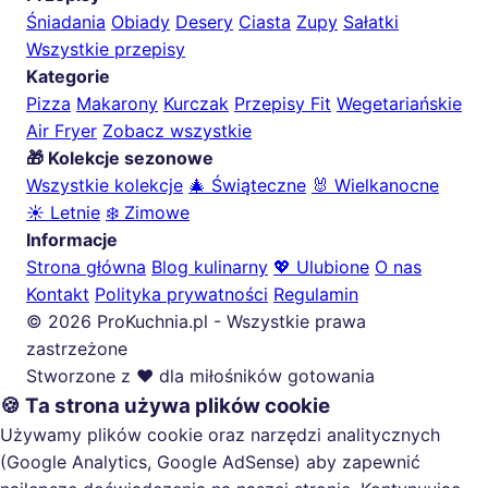
Śniadania
Obiady
Desery
Ciasta
Zupy
Sałatki
Wszystkie przepisy
Kategorie
Pizza
Makarony
Kurczak
Przepisy Fit
Wegetariańskie
Air Fryer
Zobacz wszystkie
🎁 Kolekcje sezonowe
Wszystkie kolekcje
🎄 Świąteczne
🐰 Wielkanocne
☀️ Letnie
❄️ Zimowe
Informacje
Strona główna
Blog kulinarny
💖 Ulubione
O nas
Kontakt
Polityka prywatności
Regulamin
© 2026 ProKuchnia.pl - Wszystkie prawa
zastrzeżone
Stworzone z ❤️ dla miłośników gotowania
🍪 Ta strona używa plików cookie
Używamy plików cookie oraz narzędzi analitycznych
(Google Analytics, Google AdSense) aby zapewnić