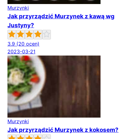
Murzynki
Jak przyrządzić Murzynek z kawą wg
Justyny?
3.9
(20 ocen)
2023-03-21
Murzynki
Jak przyrządzić Murzynek z kokosem?