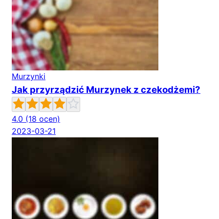
Murzynki
Jak przyrządzić Murzynek z czekodżemi?
4.0
(18 ocen)
2023-03-21