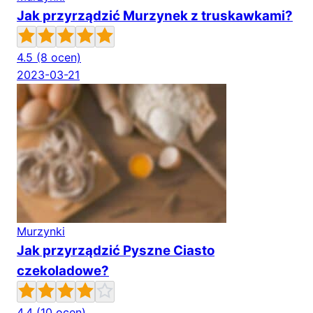
Jak przyrządzić Murzynek z truskawkami?
4.5
(8 ocen)
2023-03-21
Murzynki
Jak przyrządzić Pyszne Ciasto
czekoladowe?
4.4
(10 ocen)