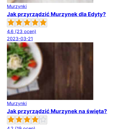
Murzynki
Jak przyrządzić Murzynek dla Edyty?
4.6
(23 ocen)
2023-03-21
Murzynki
Jak przyrządzić Murzynek na święta?
4.2
(19 ocen)