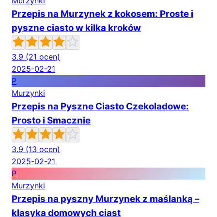
Murzynki
Przepis na Murzynek z kokosem: Proste i
pyszne ciasto w kilka kroków
3.9
(21 ocen)
2025-02-21
P
Murzynki
Przepis na Pyszne Ciasto Czekoladowe:
Prosto i Smacznie
3.9
(13 ocen)
2025-02-21
P
Murzynki
Przepis na pyszny Murzynek z maślanką –
klasyka domowych ciast