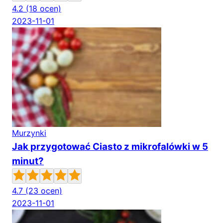
4.2
(18 ocen)
2023-11-01
Murzynki
Jak przygotować Ciasto z mikrofalówki w 5
minut?
4.7
(23 ocen)
2023-11-01