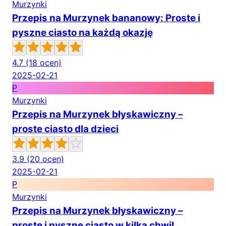
Murzynki
Przepis na Murzynek bananowy: Proste i
pyszne ciasto na każdą okazję
4.7
(18 ocen)
2025-02-21
P
Murzynki
Przepis na Murzynek błyskawiczny –
proste ciasto dla dzieci
3.9
(20 ocen)
2025-02-21
P
Murzynki
Przepis na Murzynek błyskawiczny –
proste i pyszne ciasto w kilka chwil