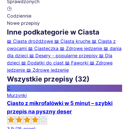
Sprawdzonych
🕒
Codziennie
Nowe przepisy
Inne podkategorie w Ciasta
📖
Ciasta drożdżowe
📖
Ciasta kruche
📖
Ciasta z
owocami
📖
Ciasteczka
📖
Zdrowe jedzenie
📖
dania
dla dzieci
📖
Desery - popularne przepisy
📖
Dla
dzieci
📖
Dodatki do ciast
📖
Faworki
📖
Zdrowe
jedzenie
📖
Zdrowe jedzenie
Wszystkie przepisy (32)
C
Murzynki
Ciasto z mikrofalówki w 5 minut – szybki
przepis na pyszny deser
3.9
(15 ocen)