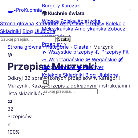
Burgery
Kurczak
🍳
ProKuchnia
🌍 Kuchnie świata
Włoska
Polska
Azjatycka
Strona główna
Kategorie
Wszystkie przepisy
Kolekcje
Meksykańska
Amerykańska
Zobacz
Składniki
Blog
Ulubione
wszystkie →
Szukaj
Przepisy
Strona główna
›
Kategorie
›
Ciasta
›
Murzynki
🔥 Wszystkie przepisy
💪 Przepisy Fit
📖
🥗 Wegetariańskie
🌱 Wegańskie
🌾
Przepisy Murzynki
Bezglutenowe
🌪️ Air Fryer
Kolekcje
Składniki
Blog
Ulubione
Odkryj 32 sprawdzonych przepisów w kategorii
Murzynki. Każdy przepis z dokładnymi instrukcjami i
listą składników.
📖
32
Przepisów
⭐
100%