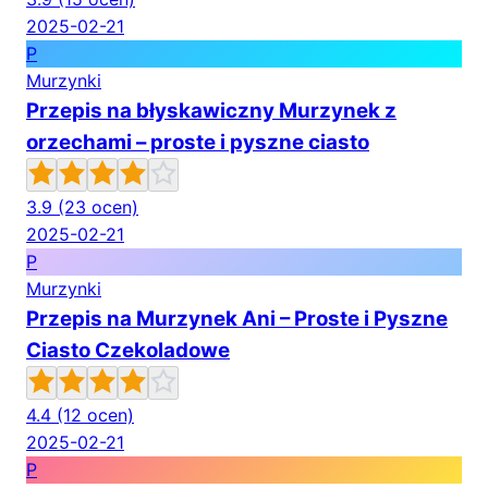
2025-02-21
P
Murzynki
Przepis na błyskawiczny Murzynek z
orzechami – proste i pyszne ciasto
3.9
(23 ocen)
2025-02-21
P
Murzynki
Przepis na Murzynek Ani – Proste i Pyszne
Ciasto Czekoladowe
4.4
(12 ocen)
2025-02-21
P