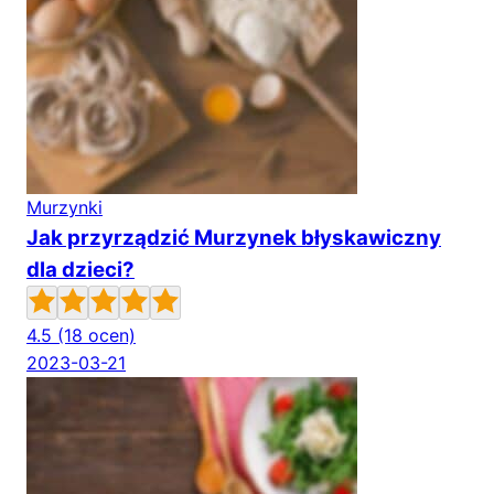
Murzynki
Jak przyrządzić Murzynek błyskawiczny
dla dzieci?
4.5
(18 ocen)
2023-03-21