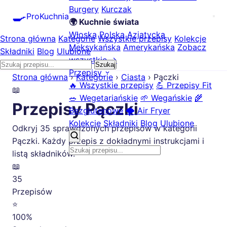
Burgery
Kurczak
🍳
ProKuchnia
🌍 Kuchnie świata
Włoska
Polska
Azjatycka
Strona główna
Kategorie
Wszystkie przepisy
Kolekcje
Meksykańska
Amerykańska
Zobacz
Składniki
Blog
Ulubione
wszystkie →
Szukaj
Przepisy
Strona główna
›
Kategorie
›
Ciasta
›
Pączki
🔥 Wszystkie przepisy
💪 Przepisy Fit
📖
🥗 Wegetariańskie
🌱 Wegańskie
🌾
Przepisy Pączki
Bezglutenowe
🌪️ Air Fryer
Kolekcje
Składniki
Blog
Ulubione
Odkryj 35 sprawdzonych przepisów w kategorii
Pączki. Każdy przepis z dokładnymi instrukcjami i
listą składników.
📖
35
Przepisów
⭐
100%