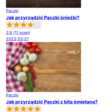
Pączki
Jak przyrządzić Pączki śnieżki?
3.9
(11 ocen)
2023-03-21
Pączki
Jak przyrządzić Pączki z bitą śmietaną?