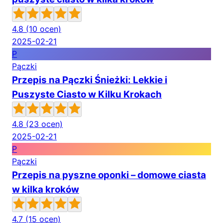
4.8
(10 ocen)
2025-02-21
P
Pączki
Przepis na Pączki Śnieżki: Lekkie i
Puszyste Ciasto w Kilku Krokach
4.8
(23 ocen)
2025-02-21
P
Pączki
Przepis na pyszne oponki – domowe ciasta
w kilka kroków
4.7
(15 ocen)