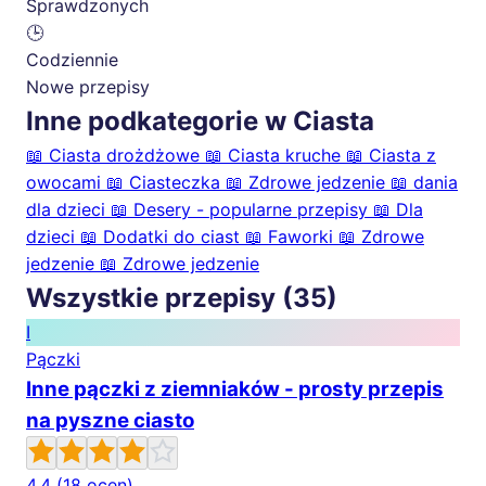
Sprawdzonych
🕒
Codziennie
Nowe przepisy
Inne podkategorie w Ciasta
📖
Ciasta drożdżowe
📖
Ciasta kruche
📖
Ciasta z
owocami
📖
Ciasteczka
📖
Zdrowe jedzenie
📖
dania
dla dzieci
📖
Desery - popularne przepisy
📖
Dla
dzieci
📖
Dodatki do ciast
📖
Faworki
📖
Zdrowe
jedzenie
📖
Zdrowe jedzenie
Wszystkie przepisy (35)
I
Pączki
Inne pączki z ziemniaków - prosty przepis
na pyszne ciasto
4.4
(18 ocen)