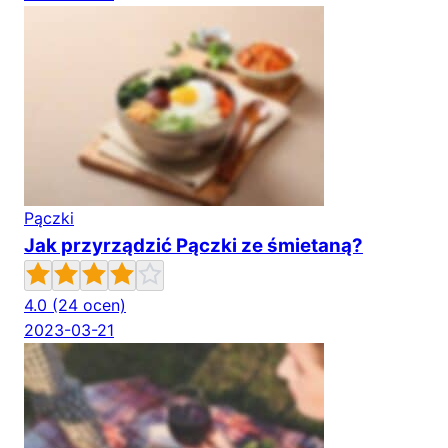
Pączki
Jak przyrządzić Pączki ze śmietaną?
4.0
(24 ocen)
2023-03-21