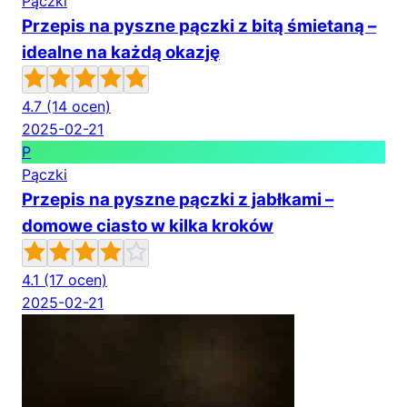
Pączki
Przepis na pyszne pączki z bitą śmietaną –
idealne na każdą okazję
4.7
(14 ocen)
2025-02-21
P
Pączki
Przepis na pyszne pączki z jabłkami –
domowe ciasto w kilka kroków
4.1
(17 ocen)
2025-02-21