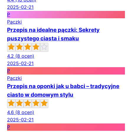
2025-02-21
P
Pączki
Przepis na idealne pączki: Sekrety
puszystego ciasta i smaku
4.2
(8 ocen)
2025-02-21
P
Pączki
Przepis na oponki jak u babci – tradycyjne
ciasto w domowym stylu
4.6
(8 ocen)
2025-02-21
P