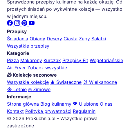
Sprawdzone przepisy kulinarne na każdą okazję. Od
prostych śniadań po wykwintne kolacje — wszystko
w jednym miejscu.
Przepisy
Śniadania
Obiady
Desery
Ciasta
Zupy
Sałatki
Wszystkie przepisy
Kategorie
Pizza
Makarony
Kurczak
Przepisy Fit
Wegetariańskie
Air Fryer
Zobacz wszystkie
🎁 Kolekcje sezonowe
Wszystkie kolekcje
🎄 Świąteczne
🐰 Wielkanocne
☀️ Letnie
❄️ Zimowe
Informacje
Strona główna
Blog kulinarny
💖 Ulubione
O nas
Kontakt
Polityka prywatności
Regulamin
© 2026 ProKuchnia.pl - Wszystkie prawa
zastrzeżone