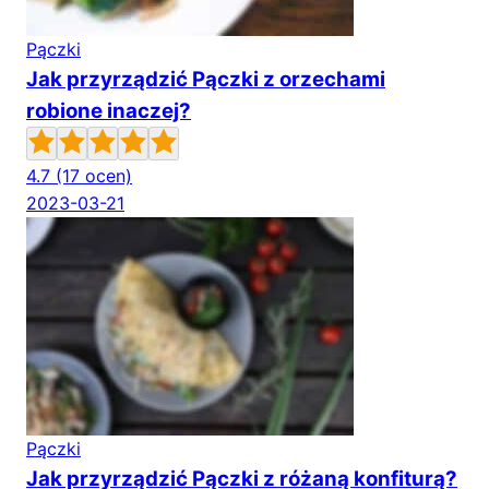
Pączki
Jak przyrządzić Pączki z orzechami
robione inaczej?
4.7
(17 ocen)
2023-03-21
Pączki
Jak przyrządzić Pączki z różaną konfiturą?