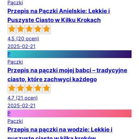
Pączki
Przepis na Pączki Anielskie: Lekkie i
Puszyste Ciasto w Kilku Krokach
4.5
(20 ocen)
2025-02-21
P
Pączki
Przepis na pączki mojej babci – tradycyjne
ciasto, które zachwyci każdego
4.7
(21 ocen)
2025-02-21
P
Pączki
Przepis na pączki na wodzie: Lekkie i
puszyste ciasto w kilka kroków