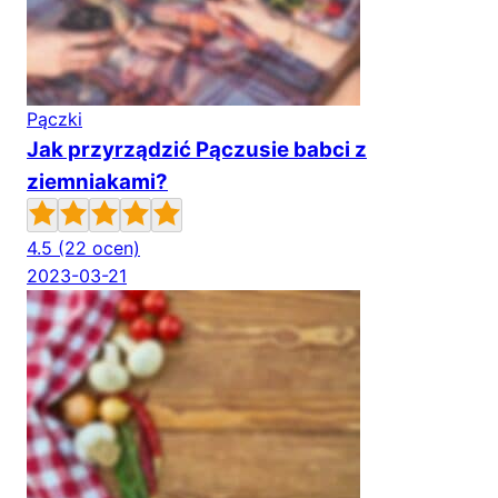
Pączki
Jak przyrządzić Pączusie babci z
ziemniakami?
4.5
(22 ocen)
2023-03-21