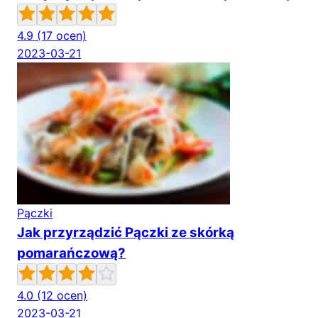
4.9
(17 ocen)
2023-03-21
Pączki
Jak przyrządzić Pączki ze skórką
pomarańczową?
4.0
(12 ocen)
2023-03-21