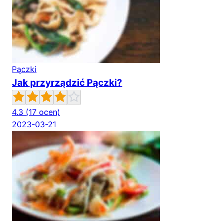
Pączki
Jak przyrządzić Pączki?
4.3
(17 ocen)
2023-03-21