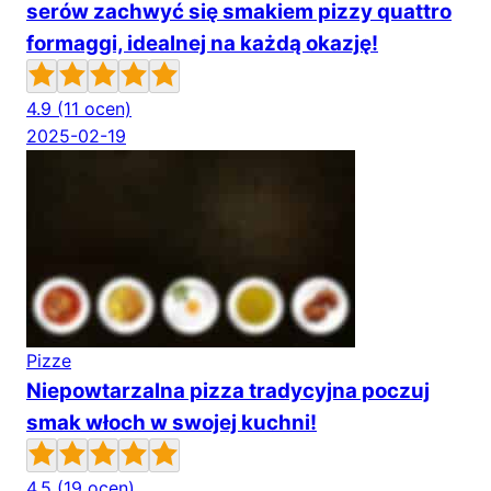
serów zachwyć się smakiem pizzy quattro
formaggi, idealnej na każdą okazję!
4.9
(11 ocen)
2025-02-19
Pizze
Niepowtarzalna pizza tradycyjna poczuj
smak włoch w swojej kuchni!
4.5
(19 ocen)