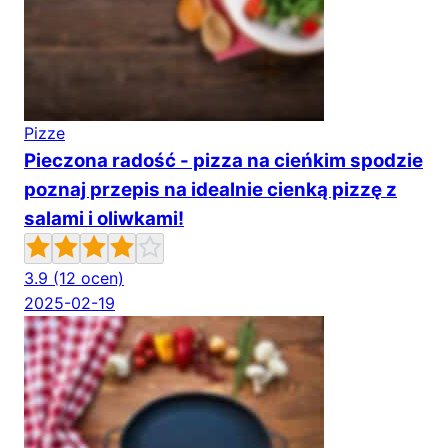
Pizze
Pieczona radość - pizza na cieńkim spodzie
poznaj przepis na idealnie cienką pizzę z
salami i oliwkami!
3.9
(12 ocen)
2025-02-19