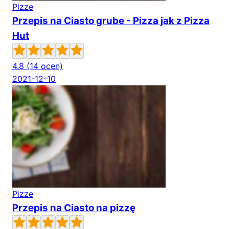
Pizze
Przepis na Ciasto grube - Pizza jak z Pizza
Hut
4.8
(14 ocen)
2021-12-10
Pizze
Przepis na Ciasto na pizzę