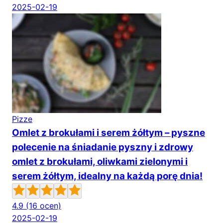
2025-02-19
Pizze
Omlet z brokułami i serem żółtym – pyszne
polecenie na śniadanie pyszny i zdrowy
omlet z brokułami, oliwkami zielonymi i
serem żółtym, idealny na każdą porę dnia!
4.9
(16 ocen)
2025-02-19