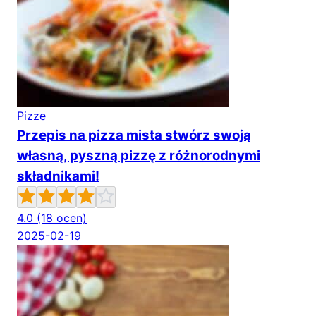
Pizze
Przepis na pizza mista stwórz swoją
własną, pyszną pizzę z różnorodnymi
składnikami!
4.0
(18 ocen)
2025-02-19