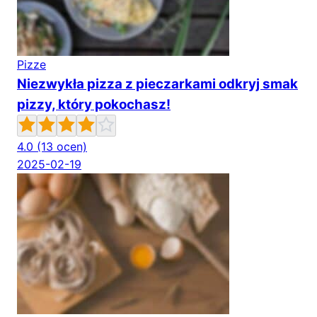
Pizze
Niezwykła pizza z pieczarkami odkryj smak
pizzy, który pokochasz!
4.0
(13 ocen)
2025-02-19