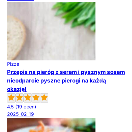
Pizze
Przepis na pieróg z serem i pysznym sosem
nieodparcie pyszne pierogi na każdą
okazję!
4.5
(19 ocen)
2025-02-19