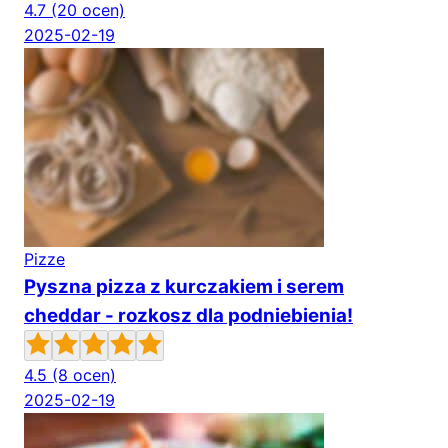
4.7
(20 ocen)
2025-02-19
Pizze
Pyszna pizza z kurczakiem i serem
cheddar - rozkosz dla podniebienia!
4.5
(8 ocen)
2025-02-19