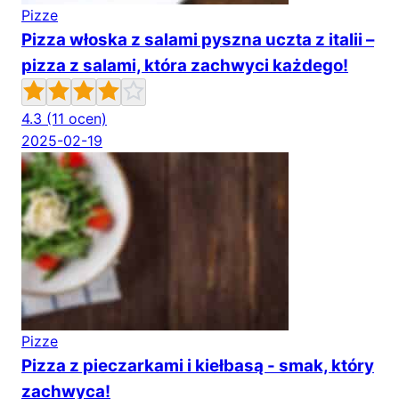
Pizze
Pizza włoska z salami pyszna uczta z italii –
pizza z salami, która zachwyci każdego!
4.3
(11 ocen)
2025-02-19
Pizze
Pizza z pieczarkami i kiełbasą - smak, który
zachwyca!