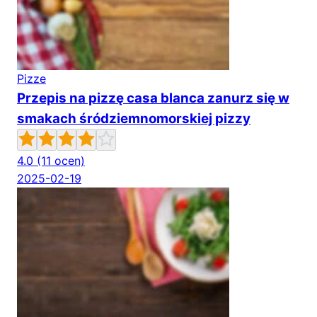
Pizze
Przepis na pizzę casa blanca zanurz się w
smakach śródziemnomorskiej pizzy
4.0
(11 ocen)
2025-02-19