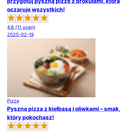
przygotuj pyszną pizzę z brokułami, która
oczaruje wszystkich!
4.8
(11 ocen)
2025-02-19
Pizze
Pyszna pizza z kiełbasą i oliwkami – smak,
który pokochasz!