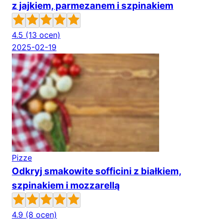
z jajkiem, parmezanem i szpinakiem
4.5
(13 ocen)
2025-02-19
Pizze
Odkryj smakowite sofficini z białkiem,
szpinakiem i mozzarellą
4.9
(8 ocen)