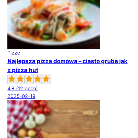
Pizze
Najlepsza pizza domowa – ciasto grube jak
z pizza hut
4.8
(12 ocen)
2025-02-19