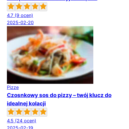
4.7
(9 ocen)
2025-02-20
Pizze
Czosnkowy sos do pizzy – twój klucz do
idealnej kolacji
4.5
(24 ocen)
2025-02-19