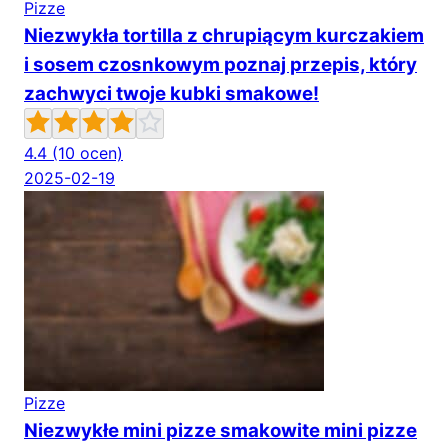
Pizze
Niezwykła tortilla z chrupiącym kurczakiem
i sosem czosnkowym poznaj przepis, który
zachwyci twoje kubki smakowe!
4.4
(10 ocen)
2025-02-19
Pizze
Niezwykłe mini pizze smakowite mini pizze