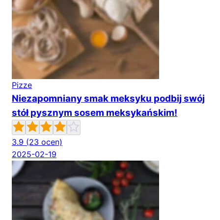
Pizze
Niezapomniany smak meksyku podbij swój
stół pysznym sosem meksykańskim!
3.9
(23 ocen)
2025-02-19