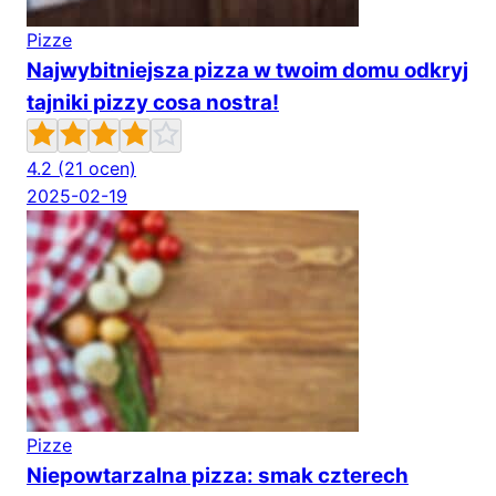
Pizze
Najwybitniejsza pizza w twoim domu odkryj
tajniki pizzy cosa nostra!
4.2
(21 ocen)
2025-02-19
Pizze
Niepowtarzalna pizza: smak czterech