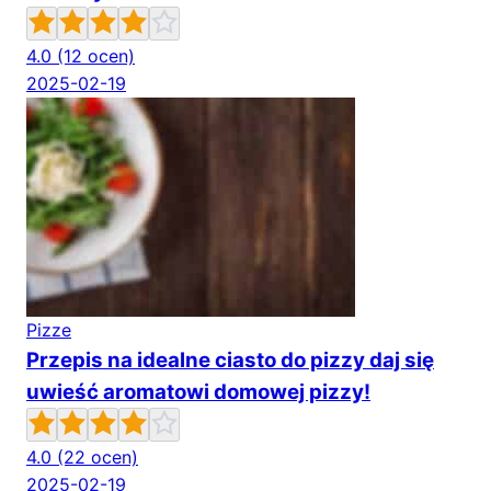
4.0
(12 ocen)
2025-02-19
Pizze
Przepis na idealne ciasto do pizzy daj się
uwieść aromatowi domowej pizzy!
4.0
(22 ocen)
2025-02-19