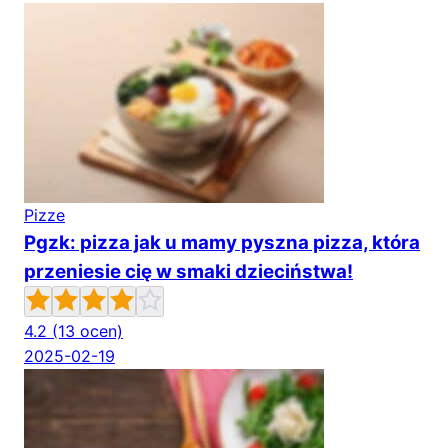
Pizze
Pgzk: pizza jak u mamy pyszna pizza, która
przeniesie cię w smaki dzieciństwa!
4.2
(13 ocen)
2025-02-19