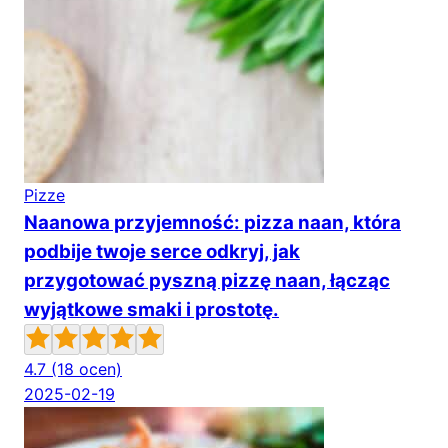
Pizze
Naanowa przyjemność: pizza naan, która
podbije twoje serce odkryj, jak
przygotować pyszną pizzę naan, łącząc
wyjątkowe smaki i prostotę.
4.7
(18 ocen)
2025-02-19