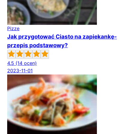
Pizze
Jak przygotować Ciasto na zapiekankę-
przepis podstawowy?
4.5
(14 ocen)
2023-11-01