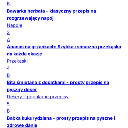
B
Bawarka herbata – klasyczny przepis na
rozgrzewający napój
Napoje
3
A
Ananas na grzankach: Szybka i smaczna przekąska
na każdą okazję
Przekąski
4
B
Bita śmietana z dodatkami - prosty przepis na
pyszny deser
Desery - popularne przepisy
5
B
Babka kukurydziana - prosty przepis na pyszne i
zdrowe danie