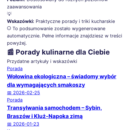
zaawansowania
💡
Wskazówki:
Praktyczne porady i triki kucharskie
To podsumowanie zostało wygenerowane
automatycznie. Pełne informacje znajdziesz w treści
powyżej.
📰 Porady kulinarne dla Ciebie
Przydatne artykuły i wskazówki
Porada
Wołowina ekologiczna – świadomy wybór
dla wymagających smakoszy
📅 2026-02-25
Porada
Transylwania samochodem – Sybin,
Braszów i Kluż-Napoka zimą
📅 2026-01-23