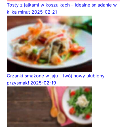
Tosty z jajkami w koszulkach – idealne śniadanie w
kilka minut
2025-02-21
Grzanki smażone w jaju - twój nowy ulubiony
przysmak!
2025-02-19