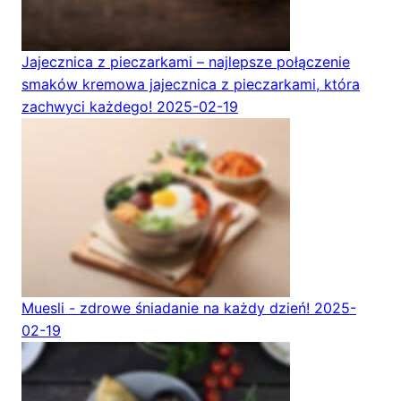
Jajecznica z pieczarkami – najlepsze połączenie
smaków kremowa jajecznica z pieczarkami, która
zachwyci każdego!
2025-02-19
Muesli - zdrowe śniadanie na każdy dzień!
2025-
02-19