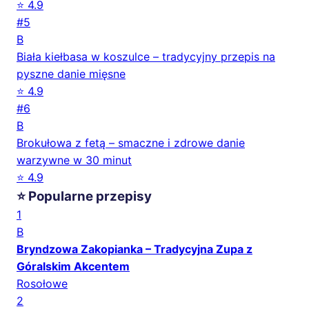
⭐ 4.9
#5
B
Biała kiełbasa w koszulce – tradycyjny przepis na
pyszne danie mięsne
⭐ 4.9
#6
B
Brokułowa z fetą – smaczne i zdrowe danie
warzywne w 30 minut
⭐ 4.9
⭐ Popularne przepisy
1
B
Bryndzowa Zakopianka – Tradycyjna Zupa z
Góralskim Akcentem
Rosołowe
2