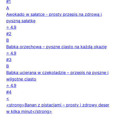
#1
A
Awokado w sałatce - prosty przepis na zdrową i
pyszną sałatkę
⭐ 4.9
#2
B
Babka orzechowa – pyszne ciasto na każdą okazję
⭐ 4.9
#3
B
Babka ucierana w czekoladzie – przepis na pyszne i
wilgotne ciasto
⭐ 4.9
#4
<
<strong>Banan z pistacjami – prosty i zdrowy deser
w kilka minut</strong>