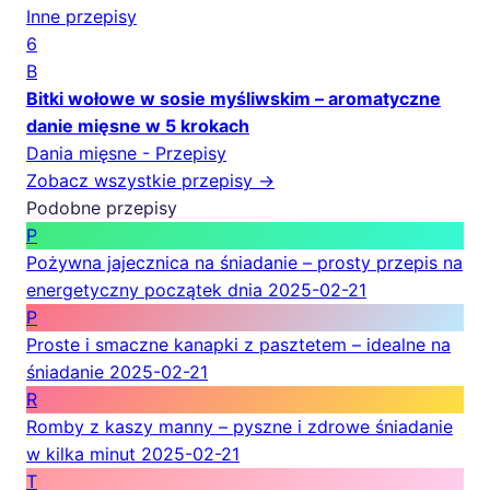
Inne przepisy
6
B
Bitki wołowe w sosie myśliwskim – aromatyczne
danie mięsne w 5 krokach
Dania mięsne - Przepisy
Zobacz wszystkie przepisy →
Podobne przepisy
P
Pożywna jajecznica na śniadanie – prosty przepis na
energetyczny początek dnia
2025-02-21
P
Proste i smaczne kanapki z pasztetem – idealne na
śniadanie
2025-02-21
R
Romby z kaszy manny – pyszne i zdrowe śniadanie
w kilka minut
2025-02-21
T