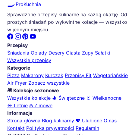
🍳
ProKuchnia
Sprawdzone przepisy kulinarne na każdą okazję. Od
prostych śniadań po wykwintne kolacje — wszystko
w jednym miejscu.
Przepisy
Śniadania
Obiady
Desery
Ciasta
Zupy
Sałatki
Wszystkie przepisy
Kategorie
Pizza
Makarony
Kurczak
Przepisy Fit
Wegetariańskie
Air Fryer
Zobacz wszystkie
🎁 Kolekcje sezonowe
Wszystkie kolekcje
🎄 Świąteczne
🐰 Wielkanocne
☀️ Letnie
❄️ Zimowe
Informacje
Strona główna
Blog kulinarny
💖 Ulubione
O nas
Kontakt
Polityka prywatności
Regulamin