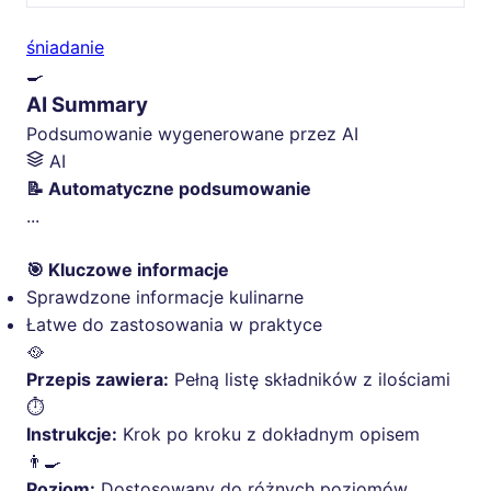
śniadanie
🍳
AI Summary
Podsumowanie wygenerowane przez AI
AI
📝 Automatyczne podsumowanie
...
🎯 Kluczowe informacje
Sprawdzone informacje kulinarne
Łatwe do zastosowania w praktyce
🥘
Przepis zawiera:
Pełną listę składników z ilościami
⏱️
Instrukcje:
Krok po kroku z dokładnym opisem
👨‍🍳
Poziom:
Dostosowany do różnych poziomów