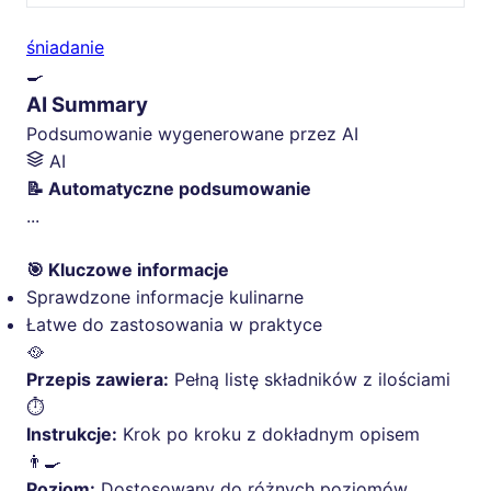
śniadanie
🍳
AI Summary
Podsumowanie wygenerowane przez AI
AI
📝 Automatyczne podsumowanie
...
🎯 Kluczowe informacje
Sprawdzone informacje kulinarne
Łatwe do zastosowania w praktyce
🥘
Przepis zawiera:
Pełną listę składników z ilościami
⏱️
Instrukcje:
Krok po kroku z dokładnym opisem
👨‍🍳
Poziom:
Dostosowany do różnych poziomów