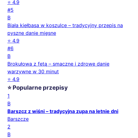
⭐ 4.9
#5
B
Biała kiełbasa w koszulce – tradycyjny przepis na
pyszne danie mięsne
⭐ 4.9
#6
B
Brokułowa z fetą – smaczne i zdrowe danie
warzywne w 30 minut
⭐ 4.9
⭐ Popularne przepisy
1
B
Barszcz z wiśni – tradycyjna zupa na letnie dni
Barszcze
2
B