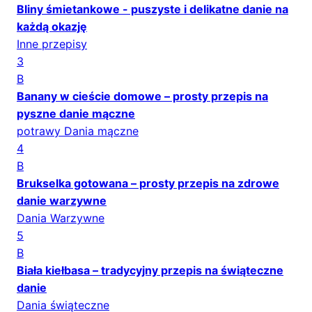
Bliny śmietankowe - puszyste i delikatne danie na
każdą okazję
Inne przepisy
3
B
Banany w cieście domowe – prosty przepis na
pyszne danie mączne
potrawy Dania mączne
4
B
Brukselka gotowana – prosty przepis na zdrowe
danie warzywne
Dania Warzywne
5
B
Biała kiełbasa – tradycyjny przepis na świąteczne
danie
Dania świąteczne