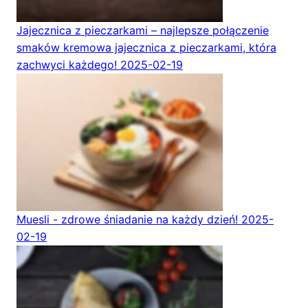
Jajecznica z pieczarkami – najlepsze połączenie
smaków kremowa jajecznica z pieczarkami, która
zachwyci każdego!
2025-02-19
Muesli - zdrowe śniadanie na każdy dzień!
2025-
02-19