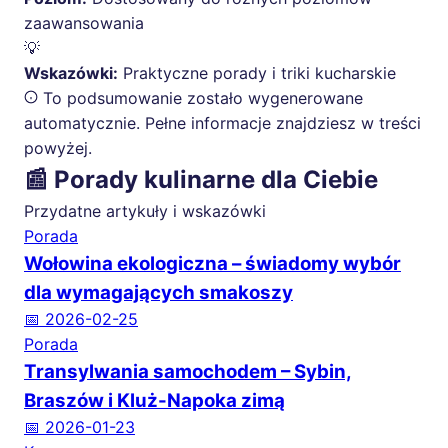
zaawansowania
💡
Wskazówki:
Praktyczne porady i triki kucharskie
To podsumowanie zostało wygenerowane
automatycznie. Pełne informacje znajdziesz w treści
powyżej.
📰 Porady kulinarne dla Ciebie
Przydatne artykuły i wskazówki
Porada
Wołowina ekologiczna – świadomy wybór
dla wymagających smakoszy
📅 2026-02-25
Porada
Transylwania samochodem – Sybin,
Braszów i Kluż-Napoka zimą
📅 2026-01-23