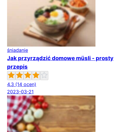
śniadanie
Jak przyrządzić domowe müsli - prosty
przepis
4.3
(14 ocen)
2023-03-21