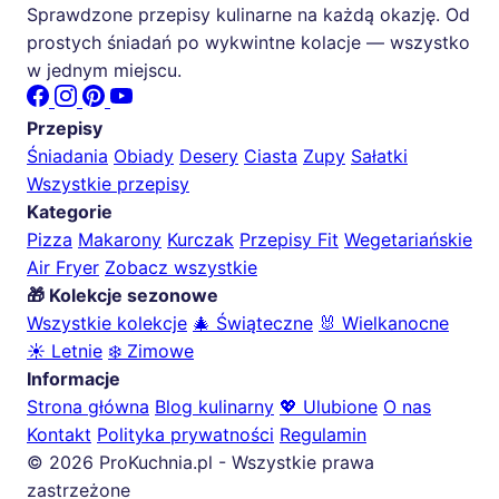
Sprawdzone przepisy kulinarne na każdą okazję. Od
prostych śniadań po wykwintne kolacje — wszystko
w jednym miejscu.
Przepisy
Śniadania
Obiady
Desery
Ciasta
Zupy
Sałatki
Wszystkie przepisy
Kategorie
Pizza
Makarony
Kurczak
Przepisy Fit
Wegetariańskie
Air Fryer
Zobacz wszystkie
🎁 Kolekcje sezonowe
Wszystkie kolekcje
🎄 Świąteczne
🐰 Wielkanocne
☀️ Letnie
❄️ Zimowe
Informacje
Strona główna
Blog kulinarny
💖 Ulubione
O nas
Kontakt
Polityka prywatności
Regulamin
© 2026 ProKuchnia.pl - Wszystkie prawa
zastrzeżone