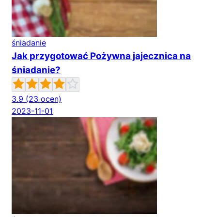
śniadanie
Jak przygotować Pożywna jajecznica na
śniadanie?
3.9
(23 ocen)
2023-11-01