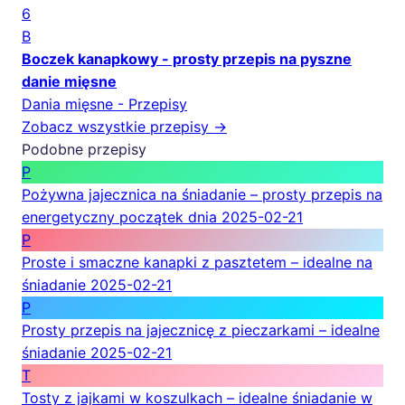
6
B
Boczek kanapkowy - prosty przepis na pyszne
danie mięsne
Dania mięsne - Przepisy
Zobacz wszystkie przepisy →
Podobne przepisy
P
Pożywna jajecznica na śniadanie – prosty przepis na
energetyczny początek dnia
2025-02-21
P
Proste i smaczne kanapki z pasztetem – idealne na
śniadanie
2025-02-21
P
Prosty przepis na jajecznicę z pieczarkami – idealne
śniadanie
2025-02-21
T
Tosty z jajkami w koszulkach – idealne śniadanie w