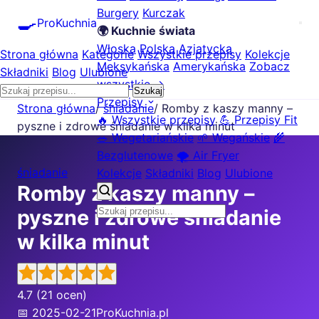
Burgery
Kurczak
🍳
ProKuchnia
🌍 Kuchnie świata
Włoska
Polska
Azjatycka
Strona główna
Kategorie
Wszystkie przepisy
Kolekcje
Meksykańska
Amerykańska
Zobacz
Składniki
Blog
Ulubione
wszystkie →
Szukaj
Przepisy
Strona główna
/
śniadanie
/
Romby z kaszy manny –
🔥 Wszystkie przepisy
💪 Przepisy Fit
pyszne i zdrowe śniadanie w kilka minut
🥗 Wegetariańskie
🌱 Wegańskie
🌾
Bezglutenowe
🌪️ Air Fryer
śniadanie
Kolekcje
Składniki
Blog
Ulubione
Romby z kaszy manny –
pyszne i zdrowe śniadanie
w kilka minut
4.7
(21 ocen)
📅 2025-02-21
ProKuchnia.pl