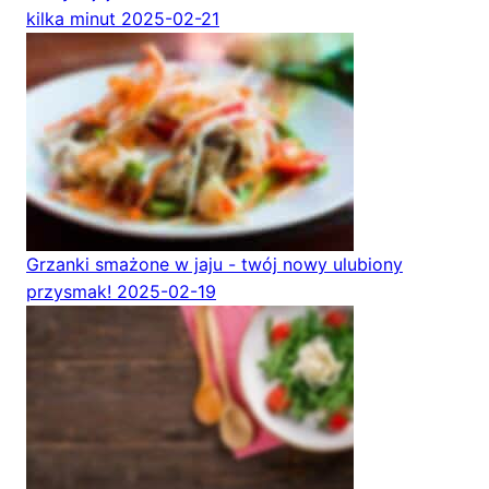
kilka minut
2025-02-21
Grzanki smażone w jaju - twój nowy ulubiony
przysmak!
2025-02-19