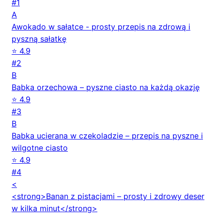
#1
A
Awokado w sałatce - prosty przepis na zdrową i
pyszną sałatkę
⭐ 4.9
#2
B
Babka orzechowa – pyszne ciasto na każdą okazję
⭐ 4.9
#3
B
Babka ucierana w czekoladzie – przepis na pyszne i
wilgotne ciasto
⭐ 4.9
#4
<
<strong>Banan z pistacjami – prosty i zdrowy deser
w kilka minut</strong>