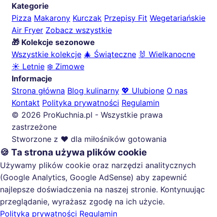
Kategorie
Pizza
Makarony
Kurczak
Przepisy Fit
Wegetariańskie
Air Fryer
Zobacz wszystkie
🎁 Kolekcje sezonowe
Wszystkie kolekcje
🎄 Świąteczne
🐰 Wielkanocne
☀️ Letnie
❄️ Zimowe
Informacje
Strona główna
Blog kulinarny
💖 Ulubione
O nas
Kontakt
Polityka prywatności
Regulamin
© 2026 ProKuchnia.pl - Wszystkie prawa
zastrzeżone
Stworzone z ❤️ dla miłośników gotowania
🍪 Ta strona używa plików cookie
Używamy plików cookie oraz narzędzi analitycznych
(Google Analytics, Google AdSense) aby zapewnić
najlepsze doświadczenia na naszej stronie. Kontynuując
przeglądanie, wyrażasz zgodę na ich użycie.
Polityka prywatności
Regulamin