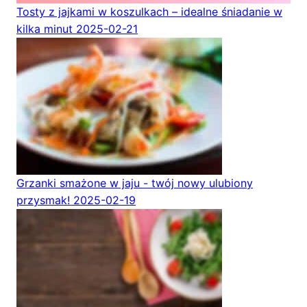
Tosty z jajkami w koszulkach – idealne śniadanie w
kilka minut
2025-02-21
Grzanki smażone w jaju - twój nowy ulubiony
przysmak!
2025-02-19