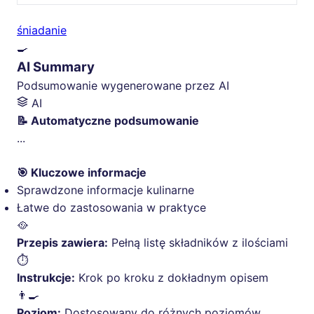
śniadanie
🍳
AI Summary
Podsumowanie wygenerowane przez AI
AI
📝 Automatyczne podsumowanie
...
🎯 Kluczowe informacje
Sprawdzone informacje kulinarne
Łatwe do zastosowania w praktyce
🥘
Przepis zawiera:
Pełną listę składników z ilościami
⏱️
Instrukcje:
Krok po kroku z dokładnym opisem
👨‍🍳
Poziom:
Dostosowany do różnych poziomów