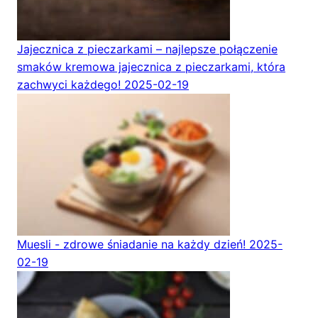
Jajecznica z pieczarkami – najlepsze połączenie
smaków kremowa jajecznica z pieczarkami, która
zachwyci każdego!
2025-02-19
Muesli - zdrowe śniadanie na każdy dzień!
2025-
02-19