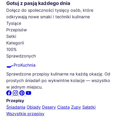
Gotuj z pasją każdego dnia
Dołącz do społeczności tysięcy osób, które
odkrywają nowe smaki i techniki kulinarne
Tysiące
Przepisów
Setki
Kategorii
100%
Sprawdzonych
🍳
ProKuchnia
Sprawdzone przepisy kulinarne na każdą okazję. Od
prostych śniadań po wykwintne kolacje — wszystko
w jednym miejscu.
Przepisy
Śniadania
Obiady
Desery
Ciasta
Zupy
Sałatki
Wszystkie przepisy