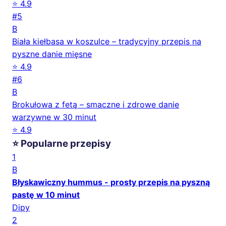
⭐ 4.9
#5
B
Biała kiełbasa w koszulce – tradycyjny przepis na
pyszne danie mięsne
⭐ 4.9
#6
B
Brokułowa z fetą – smaczne i zdrowe danie
warzywne w 30 minut
⭐ 4.9
⭐ Popularne przepisy
1
B
Błyskawiczny hummus - prosty przepis na pyszną
pastę w 10 minut
Dipy
2