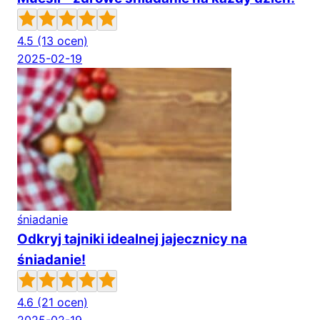
4.5
(13 ocen)
2025-02-19
śniadanie
Odkryj tajniki idealnej jajecznicy na
śniadanie!
4.6
(21 ocen)