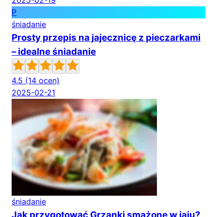
2025-02-19
P
śniadanie
Prosty przepis na jajecznicę z pieczarkami
– idealne śniadanie
4.5
(14 ocen)
2025-02-21
śniadanie
Jak przygotować Grzanki smażone w jaju?