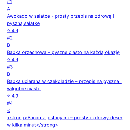
#1
A
Awokado w sałatce - prosty przepis na zdrową i
pyszną sałatkę
⭐ 4.9
#2
B
Babka orzechowa – pyszne ciasto na każdą okazję
⭐ 4.9
#3
B
Babka ucierana w czekoladzie – przepis na pyszne i
wilgotne ciasto
⭐ 4.9
#4
<
<strong>Banan z pistacjami – prosty i zdrowy deser
w kilka minut</strong>