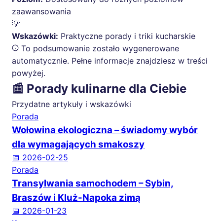
zaawansowania
💡
Wskazówki:
Praktyczne porady i triki kucharskie
To podsumowanie zostało wygenerowane
automatycznie. Pełne informacje znajdziesz w treści
powyżej.
📰 Porady kulinarne dla Ciebie
Przydatne artykuły i wskazówki
Porada
Wołowina ekologiczna – świadomy wybór
dla wymagających smakoszy
📅 2026-02-25
Porada
Transylwania samochodem – Sybin,
Braszów i Kluż-Napoka zimą
📅 2026-01-23