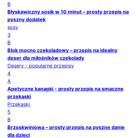
B
Błyskawiczny sosik w 10 minut – prosty przepis na
pyszny dodatek
sosy
3
B
Blok mocno czekoladowy – przepis na idealny
deser dla miłośników czekolady
Desery - popularne przepisy
4
A
Apetyczne kanapki - prosty przepis na smaczne
przekąski
Przekąski
5
B
Brzoskwiniowa – prosty przepis na pyszne danie
dla dzieci