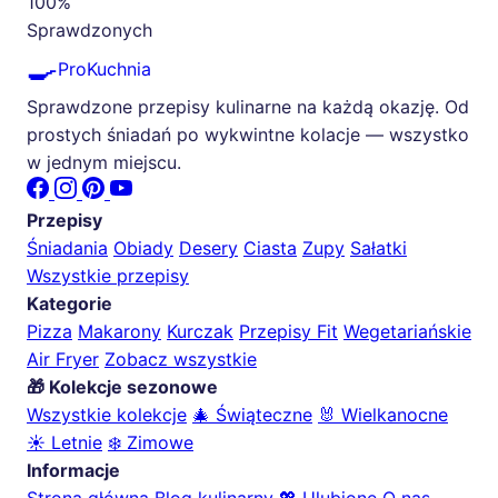
100%
Sprawdzonych
🍳
ProKuchnia
Sprawdzone przepisy kulinarne na każdą okazję. Od
prostych śniadań po wykwintne kolacje — wszystko
w jednym miejscu.
Przepisy
Śniadania
Obiady
Desery
Ciasta
Zupy
Sałatki
Wszystkie przepisy
Kategorie
Pizza
Makarony
Kurczak
Przepisy Fit
Wegetariańskie
Air Fryer
Zobacz wszystkie
🎁 Kolekcje sezonowe
Wszystkie kolekcje
🎄 Świąteczne
🐰 Wielkanocne
☀️ Letnie
❄️ Zimowe
Informacje