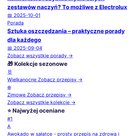
zestawów naczyń? To możliwe z Electrolux
📅 2025-10-01
Porada
Sztuka oszczędzania – praktyczne porady
dla każdego
📅 2025-09-04
Zobacz wszystkie porady →
🎁 Kolekcje sezonowe
🐰
Wielkanocne
Zobacz przepisy →
❄️
Zimowe
Zobacz przepisy →
Zobacz wszystkie kolekcje →
⭐ Najwyżej oceniane
#1
A
Awokado w sałatce - prosty przepis na zdrową i