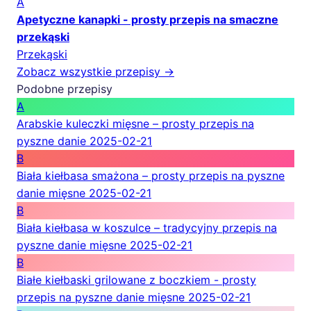
A
Apetyczne kanapki - prosty przepis na smaczne
przekąski
Przekąski
Zobacz wszystkie przepisy →
Podobne przepisy
A
Arabskie kuleczki mięsne – prosty przepis na
pyszne danie
2025-02-21
B
Biała kiełbasa smażona – prosty przepis na pyszne
danie mięsne
2025-02-21
B
Biała kiełbasa w koszulce – tradycyjny przepis na
pyszne danie mięsne
2025-02-21
B
Białe kiełbaski grilowane z boczkiem - prosty
przepis na pyszne danie mięsne
2025-02-21