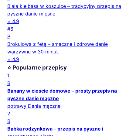
Biała kiełbasa w koszulce – tradycyjny przepis na
pyszne danie mięsne
⭐ 4.9
#6
B
Brokułowa z fetą – smaczne i zdrowe danie
warzywne w 30 minut
⭐ 4.9
⭐ Popularne przepisy
1
B
Banany w cieście domowe – prosty przepis na
pyszne danie mączne
potrawy Dania mączne
2
B
Babka rodzynkowa - przepis na pyszne i