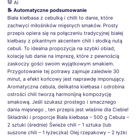
AI
📝 Automatyczne podsumowanie
Biała kiełbasa z cebulką i chilli to danie, które
zachwyci miłośników mięsnych smaków. Prosty
przepis opiera się na połączeniu tradycyjnej białej
kiełbasy z pikantnym akcentem chili i słodką nutą
cebuli. To idealna propozycja na szybki obiad,
kolację lub danie na imprezę, które z pewnością
zaskoczy gości swoim wyjątkowym smakiem.
Przygotowanie tej potrawy zajmuje zaledwie 30
minut, a efekt końcowy jest naprawdę imponujący.
Aromatyczna cebula, delikatna kiełbasa i odrobina
ostrości chili tworzą harmonijną kompozycję
smakową. Jeśli szukasz prostego i smacznego
dania mięsnego , ten przepis jest właśnie dla Ciebie!
Składniki i proporcje Biała kiełbasa – 500 g Cebula –
2 sztuki (średnie) Świeże chili – 1 sztuka (lub
suszone chili – 1 łyżeczka) Olej rzepakowy – 2 łyżki