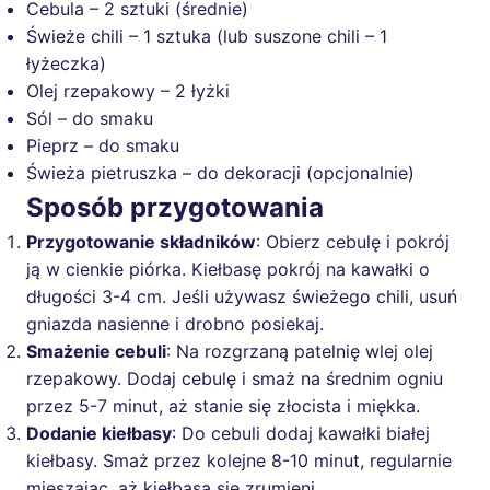
Cebula – 2 sztuki (średnie)
Świeże chili – 1 sztuka (lub suszone chili – 1
łyżeczka)
Olej rzepakowy – 2 łyżki
Sól – do smaku
Pieprz – do smaku
Świeża pietruszka – do dekoracji (opcjonalnie)
Sposób przygotowania
Przygotowanie składników
: Obierz cebulę i pokrój
ją w cienkie piórka. Kiełbasę pokrój na kawałki o
długości 3-4 cm. Jeśli używasz świeżego chili, usuń
gniazda nasienne i drobno posiekaj.
Smażenie cebuli
: Na rozgrzaną patelnię wlej olej
rzepakowy. Dodaj cebulę i smaż na średnim ogniu
przez 5-7 minut, aż stanie się złocista i miękka.
Dodanie kiełbasy
: Do cebuli dodaj kawałki białej
kiełbasy. Smaż przez kolejne 8-10 minut, regularnie
mieszając, aż kiełbasa się zrumieni.