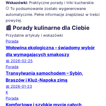
Wskazówki:
Praktyczne porady i triki kucharskie
To podsumowanie zostało wygenerowane
automatycznie. Pełne informacje znajdziesz w treści
powyżej.
📰 Porady kulinarne dla Ciebie
Przydatne artykuły i wskazówki
Porada
Wołowina ekologiczna – świadomy wybór
dla wymagających smakoszy
📅 2026-02-25
Porada
Transylwania samochodem – Sybin,
Braszów i Kluż-Napoka zimą
📅 2026-01-23
K
Porada
Komfortowe i szybkie mycie całych