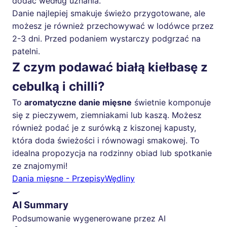
dodać według uznania.
Danie najlepiej smakuje świeżo przygotowane, ale
możesz je również przechowywać w lodówce przez
2-3 dni. Przed podaniem wystarczy podgrzać na
patelni.
Z czym podawać białą kiełbasę z
cebulką i chilli?
To
aromatyczne danie mięsne
świetnie komponuje
się z pieczywem, ziemniakami lub kaszą. Możesz
również podać je z surówką z kiszonej kapusty,
która doda świeżości i równowagi smakowej. To
idealna propozycja na rodzinny obiad lub spotkanie
ze znajomymi!
Dania mięsne - Przepisy
Wędliny
🍳
AI Summary
Podsumowanie wygenerowane przez AI