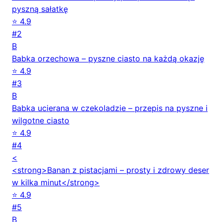
pyszną sałatkę
⭐ 4.9
#2
B
Babka orzechowa – pyszne ciasto na każdą okazję
⭐ 4.9
#3
B
Babka ucierana w czekoladzie – przepis na pyszne i
wilgotne ciasto
⭐ 4.9
#4
<
<strong>Banan z pistacjami – prosty i zdrowy deser
w kilka minut</strong>
⭐ 4.9
#5
B