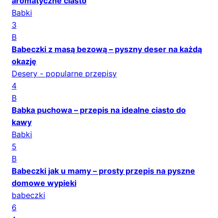
aromatyczne ciasto
Babki
3
B
Babeczki z masą bezową – pyszny deser na każdą
okazję
Desery - popularne przepisy
4
B
Babka puchowa – przepis na idealne ciasto do
kawy
Babki
5
B
Babeczki jak u mamy – prosty przepis na pyszne
domowe wypieki
babeczki
6